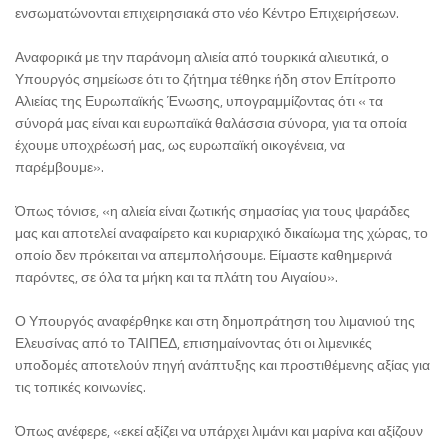
ενσωματώνονται επιχειρησιακά στο νέο Κέντρο Επιχειρήσεων.
Αναφορικά με την παράνομη αλιεία από τουρκικά αλιευτικά, ο
Υπουργός σημείωσε ότι το ζήτημα τέθηκε ήδη στον Επίτροπο
Αλιείας της Ευρωπαϊκής Ένωσης, υπογραμμίζοντας ότι « τα
σύνορά μας είναι και ευρωπαϊκά θαλάσσια σύνορα, για τα οποία
έχουμε υποχρέωσή μας, ως ευρωπαϊκή οικογένεια, να
παρέμβουμε».
Όπως τόνισε, «η αλιεία είναι ζωτικής σημασίας για τους ψαράδες
μας και αποτελεί αναφαίρετο και κυριαρχικό δικαίωμα της χώρας, το
οποίο δεν πρόκειται να απεμπολήσουμε. Είμαστε καθημερινά
παρόντες, σε όλα τα μήκη και τα πλάτη του Αιγαίου».
Ο Υπουργός αναφέρθηκε και στη δημοπράτηση του λιμανιού της
Ελευσίνας από το ΤΑΙΠΕΔ, επισημαίνοντας ότι οι λιμενικές
υποδομές αποτελούν πηγή ανάπτυξης και προστιθέμενης αξίας για
τις τοπικές κοινωνίες.
Όπως ανέφερε, «εκεί αξίζει να υπάρχει λιμάνι και μαρίνα και αξίζουν