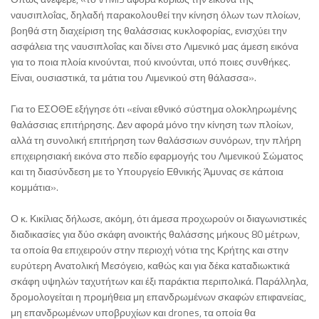
ναυσιπλοΐας, δηλαδή παρακολουθεί την κίνηση όλων των πλοίων,
βοηθά στη διαχείριση της θαλάσσιας κυκλοφορίας, ενισχύει την
ασφάλεια της ναυσιπλοΐας και δίνει στο Λιμενικό μας άμεση εικόνα
για το ποια πλοία κινούνται, πού κινούνται, υπό ποιες συνθήκες.
Είναι, ουσιαστικά, τα μάτια του Λιμενικού στη θάλασσα».
Για το ΕΣΟΘΕ εξήγησε ότι «είναι εθνικό σύστημα ολοκληρωμένης
θαλάσσιας επιτήρησης. Δεν αφορά μόνο την κίνηση των πλοίων,
αλλά τη συνολική επιτήρηση των θαλάσσιων συνόρων, την πλήρη
επιχειρησιακή εικόνα στο πεδίο εφαρμογής του Λιμενικού Σώματος
και τη διασύνδεση με το Υπουργείο Εθνικής Άμυνας σε κάποια
κομμάτια».
Ο κ. Κικίλιας δήλωσε, ακόμη, ότι άμεσα προχωρούν οι διαγωνιστικές
διαδικασίες για δύο σκάφη ανοικτής θαλάσσης μήκους 80 μέτρων,
τα οποία θα επιχειρούν στην περιοχή νότια της Κρήτης και στην
ευρύτερη Ανατολική Μεσόγειο, καθώς και για δέκα καταδιωκτικά
σκάφη υψηλών ταχυτήτων και έξι παράκτια περιπολικά. Παράλληλα,
δρομολογείται η προμήθεια μη επανδρωμένων σκαφών επιφανείας,
μη επανδρωμένων υποβρυχίων και drones, τα οποία θα