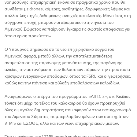
νοημοσύνης, επιχειρησιακή εικόνα σε πραγματικό χρόνο που θα
συνδέεται με drones, κάμερες, αισθητήρες, δορυφορικές λήψεις και
πολλαπλές πηγές δεδομένων, ανοιχτές και κλειστές. Μόνο έτσι, στη
σύγχρονη εποχή, μπορούν οι αξιωματικοί στην ηγεσία του
Λιμενικού Σώματος να παίρνουν έγκαιρα τις σωστές αποφάσεις για
όποια κρίση προκύπτει».
Ο Υπουργός σημείωσε ότι το νέο επιχειρησιακό δόγμα του
Λιμενικού αφορά, μεταξύ άλλων, την αποτελεσματικότερη
αντιμετώπιση της παράνομης μετανάστευσης, της παράνομης
αλιείας, την αστυνόμευση των θαλάσσιων πάρκων, την προστασία
κρίσιμων ενεργειακών υποδομών, όπως τα FSRU και οι γεωτρήσεις,
καθώς και την πόντιση και φύλαξη υποθαλάσσιων καλωδίων.
Αναφερόμενος στα έργα του προγράμματος «ΑΙΓΙΣ 2», ο κ. Κικίλιας
τόνισε ότι μέχρι το τέλος του καλοκαιριού θα έχουν προκηρυχθεί
όλες οι μεγάλες δημοπρατήσεις που αφορούν στον εκσυγχρονισμό
του Λιμενικού Σώματος, συμπεριλαμβανομένων των συστημάτων
VTMIS και ΕΣΟΘΕ, αλλά και των νέων επιχειρησιακών μέσων.
Όπως ανέφερε, «το VTMIS αφορά κυρίως την εικόνα της