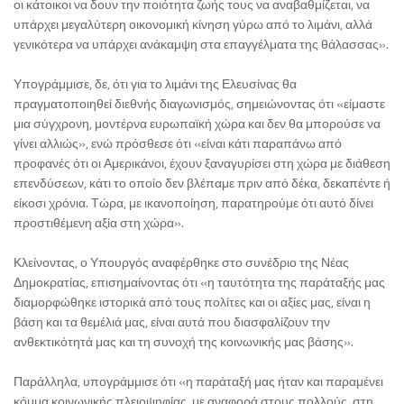
οι κάτοικοι να δουν την ποιότητα ζωής τους να αναβαθμίζεται, να
υπάρχει μεγαλύτερη οικονομική κίνηση γύρω από το λιμάνι, αλλά
γενικότερα να υπάρχει ανάκαμψη στα επαγγέλματα της θάλασσας».
Υπογράμμισε, δε, ότι για το λιμάνι της Ελευσίνας θα
πραγματοποιηθεί διεθνής διαγωνισμός, σημειώνοντας ότι «είμαστε
μια σύγχρονη, μοντέρνα ευρωπαϊκή χώρα και δεν θα μπορούσε να
γίνει αλλιώς», ενώ πρόσθεσε ότι «είναι κάτι παραπάνω από
προφανές ότι οι Αμερικάνοι, έχουν ξαναγυρίσει στη χώρα με διάθεση
επενδύσεων, κάτι το οποίο δεν βλέπαμε πριν από δέκα, δεκαπέντε ή
είκοσι χρόνια. Τώρα, με ικανοποίηση, παρατηρούμε ότι αυτό δίνει
προστιθέμενη αξία στη χώρα».
Κλείνοντας, ο Υπουργός αναφέρθηκε στο συνέδριο της Νέας
Δημοκρατίας, επισημαίνοντας ότι «η ταυτότητα της παράταξής μας
διαμορφώθηκε ιστορικά από τους πολίτες και οι αξίες μας, είναι η
βάση και τα θεμέλιά μας, είναι αυτά που διασφαλίζουν την
ανθεκτικότητά μας και τη συνοχή της κοινωνικής μας βάσης».
Παράλληλα, υπογράμμισε ότι «η παράταξή μας ήταν και παραμένει
κόμμα κοινωνικής πλειοψηφίας, με αναφορά στους πολλούς, στη