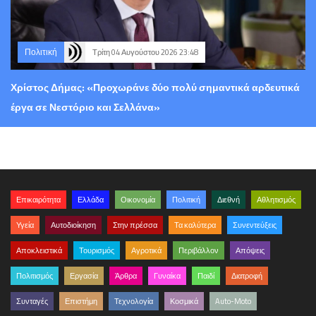
Πολιτική
Τρίτη 04 Αυγούστου 2026 23:48
Χρίστος Δήμας: «Προχωράνε δύο πολύ σημαντικά αρδευτικά
έργα σε Νεστόριο και Σελλάνα»
Επικαιρότητα
Ελλάδα
Οικονομία
Πολιτική
Διεθνή
Αθλητισμός
Υγεία
Αυτοδιοίκηση
Στην πρέσσα
Τα καλύτερα
Συνεντεύξεις
Αποκλειστικά
Τουρισμός
Αγροτικά
Περιβάλλον
Απόψεις
Πολιτισμός
Εργασία
Άρθρα
Γυναίκα
Παιδί
Διατροφή
Συνταγές
Επιστήμη
Τεχνολογία
Κοσμικά
Auto-Moto