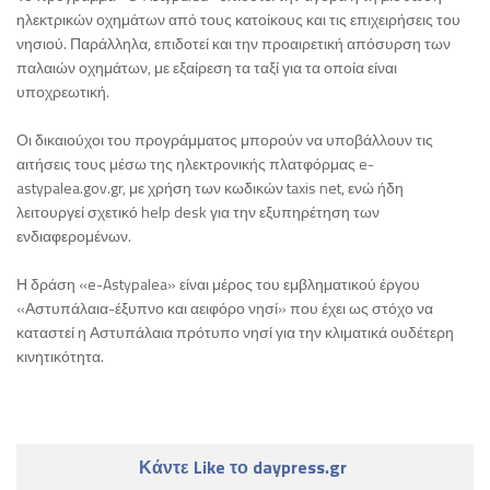
ηλεκτρικών οχημάτων από τους κατοίκους και τις επιχειρήσεις του
νησιού. Παράλληλα, επιδοτεί και την προαιρετική απόσυρση των
παλαιών οχημάτων, με εξαίρεση τα ταξί για τα οποία είναι
υποχρεωτική.
Οι δικαιούχοι του προγράμματος μπορούν να υποβάλλουν τις
αιτήσεις τους μέσω της ηλεκτρονικής πλατφόρμας e-
astypalea.gov.gr, με χρήση των κωδικών taxis net, ενώ ήδη
λειτουργεί σχετικό help desk για την εξυπηρέτηση των
ενδιαφερομένων.
Η δράση «e-Astypalea» είναι μέρος του εμβληματικού έργου
«Αστυπάλαια-έξυπνο και αειφόρο νησί» που έχει ως στόχο να
καταστεί η Αστυπάλαια πρότυπο νησί για την κλιματικά ουδέτερη
κινητικότητα.
Κάντε Like το daypress.gr