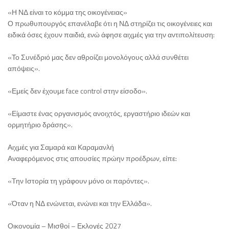
«Η ΝΔ είναι το κόμμα της οικογένειας»
Ο πρωθυπουργός επανέλαβε ότι η ΝΔ στηρίζει τις οικογένειες και
ειδικά όσες έχουν παιδιά, ενώ άφησε αιχμές για την αντιπολίτευση:
«Το Συνέδριό μας δεν αθροίζει μονολόγους αλλά συνθέτει
απόψεις».
«Εμείς δεν έχουμε face control στην είσοδο».
«Είμαστε ένας οργανισμός ανοιχτός, εργαστήριο ιδεών και
ορμητήριο δράσης».
Αιχμές για Σαμαρά και Καραμανλή
Αναφερόμενος στις απουσίες πρώην προέδρων, είπε:
«Την Ιστορία τη γράφουν μόνο οι παρόντες».
«Όταν η ΝΔ ενώνεται, ενώνει και την Ελλάδα».
Οικονομία – Μισθοί – Εκλογές 2027