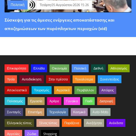
Πολιτική
Τετάρτη 05 Αυγούστου 2026 15:26
Σύσκεψη για τις άμεσες ενέργειες αποκατάστασης και
αποζημιώσεων των πυρόπληκτων περιοχών (vid)
Επικαιρότητα
Ελλάδα
Οικονομία
Πολιτική
Διεθνή
Αθλητισμός
Υγεία
Αυτοδιοίκηση
Στην πρέσσα
Τα καλύτερα
Συνεντεύξεις
Αποκλειστικά
Τουρισμός
Αγροτικά
Περιβάλλον
Απόψεις
Πολιτισμός
Εργασία
Άρθρα
Γυναίκα
Παιδί
Διατροφή
Συνταγές
Επιστήμη
Τεχνολογία
Κοσμικά
Auto-Moto
Ελληνικός τύπος
Ξένος τύπος
Παράξενα
Ανεξήγητα
Ανέκδοτα
Αγγελίες
Ζώδια
Shopping