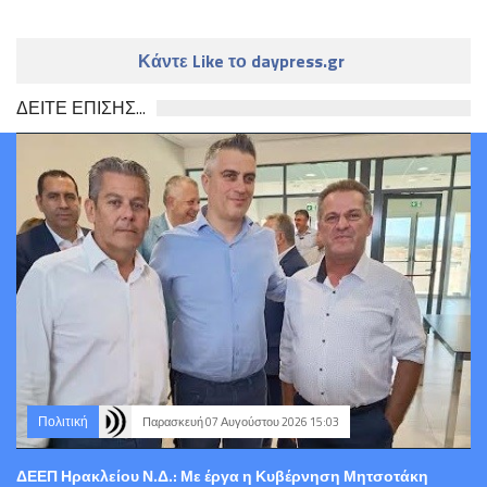
Κάντε Like το daypress.gr
ΔΕΙΤΕ ΕΠΙΣΗΣ...
Πολιτική
Παρασκευή 07 Αυγούστου 2026 15:03
ΔΕΕΠ Ηρακλείου Ν.Δ.: Με έργα η Κυβέρνηση Μητσοτάκη