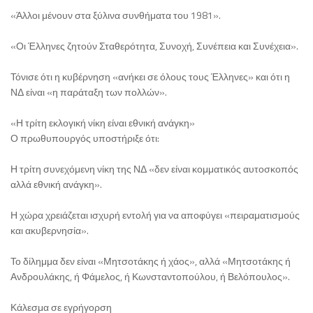
«Άλλοι μένουν στα ξύλινα συνθήματα του 1981».
«Οι Έλληνες ζητούν Σταθερότητα, Συνοχή, Συνέπεια και Συνέχεια».
Τόνισε ότι η κυβέρνηση «ανήκει σε όλους τους Έλληνες» και ότι η
ΝΔ είναι «η παράταξη των πολλών».
«Η τρίτη εκλογική νίκη είναι εθνική ανάγκη»
Ο πρωθυπουργός υποστήριξε ότι:
Η τρίτη συνεχόμενη νίκη της ΝΔ «δεν είναι κομματικός αυτοσκοπός
αλλά εθνική ανάγκη».
Η χώρα χρειάζεται ισχυρή εντολή για να αποφύγει «πειραματισμούς
και ακυβερνησία».
Το δίλημμα δεν είναι «Μητσοτάκης ή χάος», αλλά «Μητσοτάκης ή
Ανδρουλάκης, ή Φάμελος, ή Κωνσταντοπούλου, ή Βελόπουλος».
Κάλεσμα σε εγρήγορση