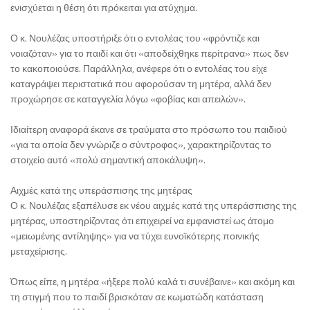
ενισχύεται η θέση ότι πρόκειται για ατύχημα.
Ο κ. Νουλέζας υποστήριξε ότι ο εντολέας του «φρόντιζε και
νοιαζόταν» για το παιδί και ότι «αποδείχθηκε περίτρανα» πως δεν
το κακοποιούσε. Παράλληλα, ανέφερε ότι ο εντολέας του είχε
καταγράψει περιστατικά που αφορούσαν τη μητέρα, αλλά δεν
προχώρησε σε καταγγελία λόγω «φοβίας και απειλών».
Ιδιαίτερη αναφορά έκανε σε τραύματα στο πρόσωπο του παιδιού
«για τα οποία δεν γνώριζε ο σύντροφος», χαρακτηρίζοντας το
στοιχείο αυτό «πολύ σημαντική αποκάλυψη».
Αιχμές κατά της υπεράσπισης της μητέρας
Ο κ. Νουλέζας εξαπέλυσε εκ νέου αιχμές κατά της υπεράσπισης της
μητέρας, υποστηρίζοντας ότι επιχειρεί να εμφανιστεί ως άτομο
«μειωμένης αντίληψης» για να τύχει ευνοϊκότερης ποινικής
μεταχείρισης.
Όπως είπε, η μητέρα «ήξερε πολύ καλά τι συνέβαινε» και ακόμη και
τη στιγμή που το παιδί βρισκόταν σε κωματώδη κατάσταση