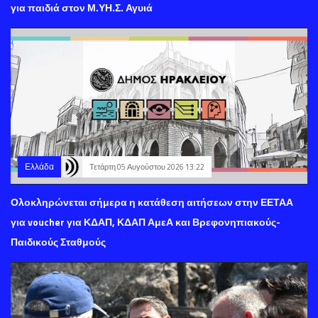
για παιδιά στον Μ.ΥΗ.Σ. Αγυιά
Ελλάδα
Τετάρτη 05 Αυγούστου 2026 13:22
Ολοκληρώνεται σήμερα η κατάθεση αιτήσεων στην ΕΕΤΑΑ
για voucher για ΚΔΑΠ, ΚΔΑΠ ΑμεΑ και Βρεφονηπιακούς-
Παιδικούς Σταθμούς