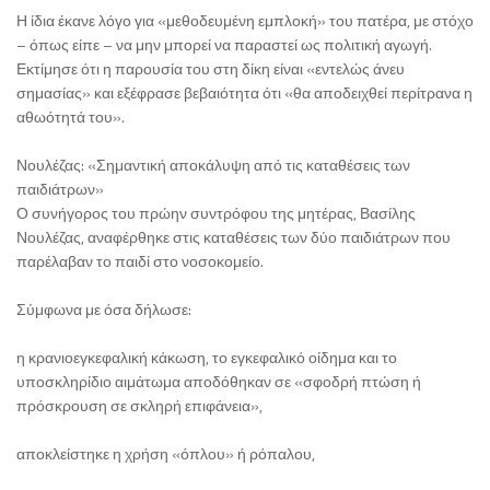
Η ίδια έκανε λόγο για «μεθοδευμένη εμπλοκή» του πατέρα, με στόχο
– όπως είπε – να μην μπορεί να παραστεί ως πολιτική αγωγή.
Εκτίμησε ότι η παρουσία του στη δίκη είναι «εντελώς άνευ
σημασίας» και εξέφρασε βεβαιότητα ότι «θα αποδειχθεί περίτρανα η
αθωότητά του».
Νουλέζας: «Σημαντική αποκάλυψη από τις καταθέσεις των
παιδιάτρων»
Ο συνήγορος του πρώην συντρόφου της μητέρας, Βασίλης
Νουλέζας, αναφέρθηκε στις καταθέσεις των δύο παιδιάτρων που
παρέλαβαν το παιδί στο νοσοκομείο.
Σύμφωνα με όσα δήλωσε:
η κρανιοεγκεφαλική κάκωση, το εγκεφαλικό οίδημα και το
υποσκληρίδιο αιμάτωμα αποδόθηκαν σε «σφοδρή πτώση ή
πρόσκρουση σε σκληρή επιφάνεια»,
αποκλείστηκε η χρήση «όπλου» ή ρόπαλου,