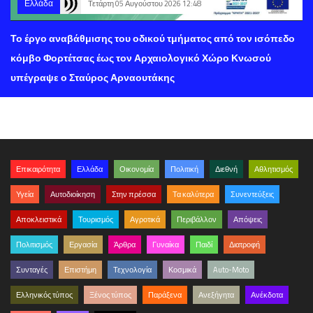
Ελλάδα
Τετάρτη 05 Αυγούστου 2026 12:48
Το έργο αναβάθμισης του οδικού τμήματος από τον ισόπεδο
κόμβο Φορτέτσας έως τον Αρχαιολογικό Χώρο Κνωσού
υπέγραψε ο Σταύρος Αρναουτάκης
Επικαιρότητα
Ελλάδα
Οικονομία
Πολιτική
Διεθνή
Αθλητισμός
Υγεία
Αυτοδιοίκηση
Στην πρέσσα
Τα καλύτερα
Συνεντεύξεις
Αποκλειστικά
Τουρισμός
Αγροτικά
Περιβάλλον
Απόψεις
Πολιτισμός
Εργασία
Άρθρα
Γυναίκα
Παιδί
Διατροφή
Συνταγές
Επιστήμη
Τεχνολογία
Κοσμικά
Auto-Moto
Ελληνικός τύπος
Ξένος τύπος
Παράξενα
Ανεξήγητα
Ανέκδοτα