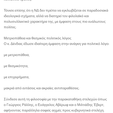
Τόνισε επίσης ότι η ΝΔ δεν πρέπει να εγκλωβίζεται σε παραδοσιακά
ιδεολογικά σχήματα, αλλά να διατηρεί τον φιλολαϊκό και
πολυσυλλεκτικό χαρακτήρα της, με έμφαση στους πιο ευάλωτους
πολίτες.
Μετριοπάθεια και θεσμικός πολιτικός λόγος
Ο κ. Δένδιας έδωσε ιδιαίτερη έμφαση στην ανάγκη για πολιτικό λόγο:
με μετριοπάθεια,
με θεσμικότητα,
με επιχειρήματα,
μακριά από εντάσεις και ακραίες αντιπαραθέσεις.
Σύνδεσε αυτή τη φιλοσοφία με την παρακαταθήκη στελεχών όπως
ο Γεώργιος Ράλλης, ο Ευάγγελος Αβέρωφ και ο Μιλτιάδης Έβερτ,
αφήνοντας παράλληλα σαφείς αιχμές προς κυβερνητικά στελέχη.