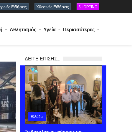
ρινές Ειδήσεις
Χθεσινές Ειδήσεις
SHOPPING
ή
Αθλητισμός
Υγεία
Περισσότερες
ΔΕΙΤΕ ΕΠΙΣΗΣ...
Ελλάδα
Πέμπτη 06 Αυγούστου 2026 14:52
Το Αρκαλοχώρι γιόρτασε τον