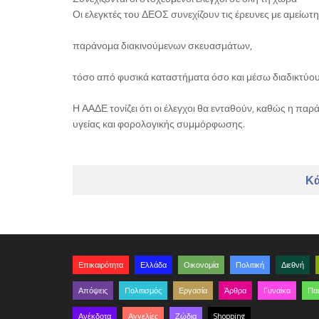
Οι ελεγκτές του ΔΕΟΣ συνεχίζουν τις έρευνες με αμείωτη
παράνομα διακινούμενων σκευασμάτων,
τόσο από φυσικά καταστήματα όσο και μέσω διαδικτύου
Η ΑΑΔΕ τονίζει ότι οι έλεγχοι θα ενταθούν, καθώς η 
υγείας και φορολογικής συμμόρφωσης.
Κά
Επικαιρότητα
Ελλάδα
Οικονομία
Πολιτική
Διεθνή
Απόψεις
Πολιτισμός
Εργασία
Άρθρα
Γυναίκα
Παι
Ανέκδοτα
Αγγελίες
Ζώδια
Shopping