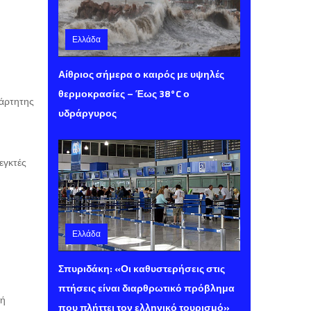
Ελλάδα
Πέμπτη 06 Αυγούστου 2026 11:52
Αίθριος σήμερα ο καιρός με υψηλές
θερμοκρασίες – Έως 38°C ο
άρτητης
υδράργυρος
εγκτές
Ελλάδα
Πέμπτη 06 Αυγούστου 2026 10:58
Σπυριδάκη: «Οι καθυστερήσεις στις
πτήσεις είναι διαρθρωτικό πρόβλημα
κή
που πλήττει τον ελληνικό τουρισμό»