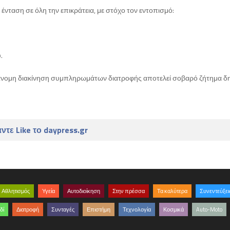
 ένταση σε όλη την επικράτεια, με στόχο τον εντοπισμό:
.
παράνομη διακίνηση συμπληρωμάτων διατροφής αποτελεί σοβαρό ζήτημα δ
ντε Like το daypress.gr
Αθλητισμός
Υγεία
Αυτοδιοίκηση
Στην πρέσσα
Τα καλύτερα
Συνεντεύξει
δί
Διατροφή
Συνταγές
Επιστήμη
Τεχνολογία
Κοσμικά
Auto-Moto