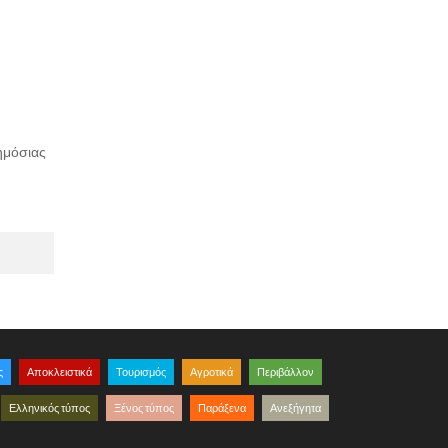
ημόσιας
ς
Αποκλειστικά
Τουρισμός
Αγροτικά
Περιβάλλον
Ελληνικός τύπος
Ξένος τύπος
Παράξενα
Ανεξήγητα