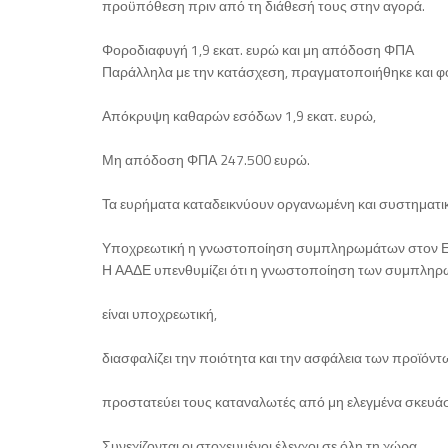
προϋπόθεση πριν από τη διάθεσή τους στην αγορά.
Φοροδιαφυγή 1,9 εκατ. ευρώ και μη απόδοση ΦΠΑ
Παράλληλα με την κατάσχεση, πραγματοποιήθηκε και φο
Απόκρυψη καθαρών εσόδων 1,9 εκατ. ευρώ,
Μη απόδοση ΦΠΑ 247.500 ευρώ.
Τα ευρήματα καταδεικνύουν οργανωμένη και συστηματι
Υποχρεωτική η γνωστοποίηση συμπληρωμάτων στον
Η ΑΑΔΕ υπενθυμίζει ότι η γνωστοποίηση των συμπλη
είναι υποχρεωτική,
διασφαλίζει την ποιότητα και την ασφάλεια των προϊόντ
προστατεύει τους καταναλωτές από μη ελεγμένα σκευά
Συνεχίζονται οι στοχευμένοι έλεγχοι σε όλη τη χώρα