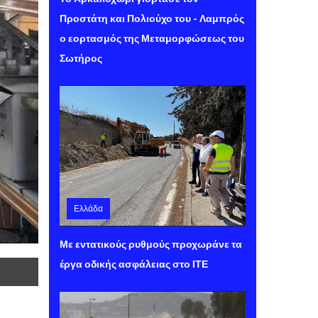
Προστάτη και Πολιούχο του - Λαμπρός
ο εορτασμός της Μεταμορφώσεως του
Σωτήρος
Ελλάδα
Πέμπτη 06 Αυγούστου 2026 13:32
Με εντατικούς ρυθμούς προχωράνε τα
έργα οδικής ασφάλειας στο ΙΤΕ