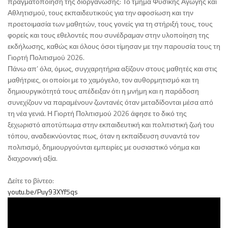
πραγματοποίηση της διοργάνωσης: Το τμήμα Φυσικής Αγωγής και
Αθλητισμού, τους εκπαιδευτικούς για την αφοσίωση και την
προετοιμασία των μαθητών, τους γονείς για τη στήριξή τους, τους
φορείς και τους εθελοντές που συνέδραμαν στην υλοποίηση της
εκδήλωσης, καθώς και όλους όσοι τίμησαν με την παρουσία τους τη
Γιορτή Πολιτισμού 2026.
Πάνω απ’ όλα, όμως, συγχαρητήρια αξίζουν στους μαθητές και στις
μαθήτριες, οι οποίοι με το χαμόγελο, τον αυθορμητισμό και τη
δημιουργικότητά τους απέδειξαν ότι η μνήμη και η παράδοση
συνεχίζουν να παραμένουν ζωντανές όταν μεταδίδονται μέσα από
τη νέα γενιά. Η Γιορτή Πολιτισμού 2026 άφησε το δικό της
ξεχωριστό αποτύπωμα στην εκπαιδευτική και πολιτιστική ζωή του
τόπου, αναδεικνύοντας πως, όταν η εκπαίδευση συναντά τον
πολιτισμό, δημιουργούνται εμπειρίες με ουσιαστικό νόημα και
διαχρονική αξία.
Δείτε το βίντεο:
youtu.be/Puy93XYf5qs