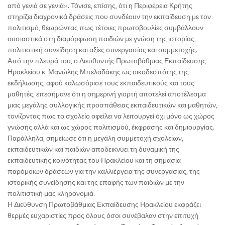
από γενιά σε γενιά». Τόνισε, επίσης, ότι η Περιφέρεια Κρήτης
στηρίζει διαχρονικά δράσεις που συνδέουν την εκπαίδευση με τον
πολιτισμό, θεωρώντας πως τέτοιες πρωτοβουλίες συμβάλλουν
ουσιαστικά στη διαμόρφωση παιδιών με γνώση της ιστορίας,
πολιτιστική συνείδηση και αξίες συνεργασίας και συμμετοχής.
Από την πλευρά του, ο Διευθυντής Πρωτοβάθμιας Εκπαίδευσης
Ηρακλείου κ. Μανώλης Μπελαδάκης ως οικοδεσπότης της
εκδήλωσης, αφού καλωσόρισε τους εκπαιδευτικούς και τους
μαθητές, επεσήμανε ότι η σημερινή γιορτή αποτελεί αποτέλεσμα
μιας μεγάλης συλλογικής προσπάθειας εκπαιδευτικών και μαθητών,
τονίζοντας πως το σχολείο οφείλει να λειτουργεί όχι μόνο ως χώρος
γνώσης αλλά και ως χώρος πολιτισμού, έκφρασης και δημιουργίας.
Παράλληλα, σημείωσε ότι η μεγάλη συμμετοχή σχολείων,
εκπαιδευτικών και παιδιών αποδεικνύει τη δυναμική της
εκπαιδευτικής κοινότητας του Ηρακλείου και τη σημασία
παρόμοιων δράσεων για την καλλιέργεια της συνεργασίας, της
ιστορικής συνείδησης και της επαφής των παιδιών με την
πολιτιστική μας κληρονομιά.
Η Διεύθυνση Πρωτοβάθμιας Εκπαίδευσης Ηρακλείου εκφράζει
θερμές ευχαριστίες προς όλους όσοι συνέβαλαν στην επιτυχή