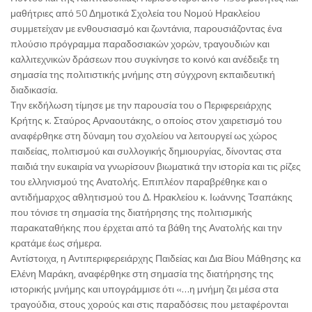
μαθήτριες από 50 Δημοτικά Σχολεία του Νομού Ηρακλείου
συμμετείχαν με ενθουσιασμό και ζωντάνια, παρουσιάζοντας ένα
πλούσιο πρόγραμμα παραδοσιακών χορών, τραγουδιών και
καλλιτεχνικών δράσεων που συγκίνησε το κοινό και ανέδειξε τη
σημασία της πολιτιστικής μνήμης στη σύγχρονη εκπαιδευτική
διαδικασία.
Την εκδήλωση τίμησε με την παρουσία του ο Περιφερειάρχης
Κρήτης κ. Σταύρος Αρναουτάκης, ο οποίος στον χαιρετισμό του
αναφέρθηκε στη δύναμη του σχολείου να λειτουργεί ως χώρος
παιδείας, πολιτισμού και συλλογικής δημιουργίας, δίνοντας στα
παιδιά την ευκαιρία να γνωρίσουν βιωματικά την ιστορία και τις ρίζες
του ελληνισμού της Ανατολής. Επιπλέον παραβρέθηκε και ο
αντιδήμαρχος αθλητισμού του Δ. Ηρακλείου κ. Ιωάννης Τσαπάκης
που τόνισε τη σημασία της διατήρησης της πολιτισμικής
παρακαταθήκης που έρχεται από τα βάθη της Ανατολής και την
κρατάμε έως σήμερα.
Αντίστοιχα, η Αντιπεριφερειάρχης Παιδείας και Δια Βίου Μάθησης κα
Ελένη Μαράκη, αναφέρθηκε στη σημασία της διατήρησης της
ιστορικής μνήμης και υπογράμμισε ότι «…η μνήμη ζει μέσα στα
τραγούδια, στους χορούς και στις παραδόσεις που μεταφέρονται