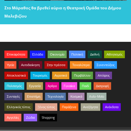
Στο Μάραθος θα βρεθεί αύριο η Θεατρική Ομάδα του Δήμου
Μαλεβιζίου
Επικαιρότητα
Ελλάδα
Οικονομία
Πολιτική
Διεθνή
Αθλητισμός
Υγεία
Αυτοδιοίκηση
Στην πρέσσα
Τα καλύτερα
Συνεντεύξεις
Αποκλειστικά
Τουρισμός
Αγροτικά
Περιβάλλον
Απόψεις
Πολιτισμός
Εργασία
Άρθρα
Γυναίκα
Παιδί
Διατροφή
Συνταγές
Επιστήμη
Τεχνολογία
Κοσμικά
Auto-Moto
Ελληνικός τύπος
Ξένος τύπος
Παράξενα
Ανεξήγητα
Ανέκδοτα
Αγγελίες
Ζώδια
Shopping