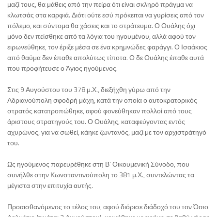
μαζί τους, θα μάθεις από την πείρα ότι είναι σκληρό πράγμα να
κλωτσάς στα καρφιά. Διότι ούτε εσύ πρόκειται να γυρίσεις από τον
πόλεμο, και σύντομα θα χάσεις και το στράτευμα. Ο Ουάλης όχι
μόνο δεν πείσθηκε από τα λόγια του ηγουμένου, αλλά αφού τον
ειρωνεύθηκε, τον έριξε μέσα σε ένα κρημνώδες φαράγγι. Ο Ισαάκιος
από θαύμα δεν έπαθε απολύτως τίποτα. Ο δε Ουάλης έπαθε αυτά
που προφήτευσε ο Άγιος ηγούμενος.
Στις 9 Αυγούστου του 378 μ.Χ., διεξήχθη γύρω από την
Αδριανούπολη σφοδρή μάχη, κατά την οποία ο αυτοκρατορικός
στρατός κατατροπώθηκε, αφού φονεύθηκαν πολλοί από τους
άριστους στρατηγούς του. Ο Ουάλης, καταφεύγοντας εντός
αχυρώνος, για να σωθεί, κάηκε ζωντανός, μαζί με τον αρχιστράτηγό
του.
Ως ηγούμενος παρευρέθηκε στη Β’ Οικουμενική Σύνοδο, που
συνήλθε στην Κωνσταντινούπολη το 381 μ.Χ., συντελώντας τα
μέγιστα στην επιτυχία αυτής.
Προαισθανόμενος το τέλος του, αφού διόρισε διάδοχό του τον Όσιο