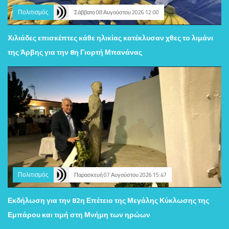
Πολιτισμός
Σάββατο 08 Αυγούστου 2026 12:00
Χιλιάδες επισκέπτες κάθε ηλικίας κατέκλυσαν χθες το λιμάνι
της Άρβης για την 8η Γιορτή Μπανάνας
Πολιτισμός
Παρασκευή 07 Αυγούστου 2026 15:47
Εκδήλωση για την 82η Επέτειο της Μεγάλης Κύκλωσης της
Εμπάρου και τιμή στη Μνήμη των ηρώων