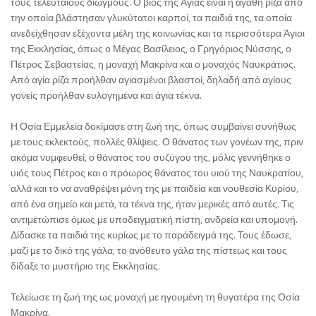
τους τελευταίους διωγμούς. Ο βίος της Αγίας είναι η αγαθή ρίζα από
την οποία βλάστησαν γλυκύτατοι καρποί, τα παιδιά της, τα οποία
ανεδείχθησαν εξέχοντα μέλη της κοινωνίας και τα περισσότερα Άγιοι
της Εκκλησίας, όπως ο Μέγας Βασίλειος, ο Γρηγόριος Νύσσης, ο
Πέτρος Σεβαστείας, η μοναχή Μακρίνα και ο μοναχός Ναυκράτιος.
Από αγία ρίζα προήλθαν αγιασμένοι βλαστοί, δηλαδή από αγίους
γονείς προήλθαν ευλογημένα και άγια τέκνα.
Η Οσία Εμμελεία δοκίμασε στη ζωή της, όπως συμβαίνει συνήθως
με τους εκλεκτούς, πολλές θλίψεις. Ο θάνατος των γονέων της, πριν
ακόμα νυμφευθεί, ο θάνατος του συζύγου της, μόλις γεννήθηκε ο
υιός τους Πέτρος και ο πρόωρος θάνατος του υιού της Ναυκρατίου,
αλλά και το να αναθρέψει μόνη της με παιδεία και νουθεσία Κυρίου,
από ένα σημείο και μετά, τα τέκνα της, ήταν μερικές από αυτές. Τις
αντιμετώπισε όμως με υποδειγματική πίστη, ανδρεία και υπομονή.
Δίδασκε τα παιδιά της κυρίως με το παράδειγμά της. Τους έδωσε,
μαζί με το δικό της γάλα, το ανόθευτο γάλα της πίστεως και τους
δίδαξε το μυστήριο της Εκκλησίας.
Τελείωσε τη ζωή της ως μοναχή με ηγουμένη τη θυγατέρα της Οσία
Μακρίνα.