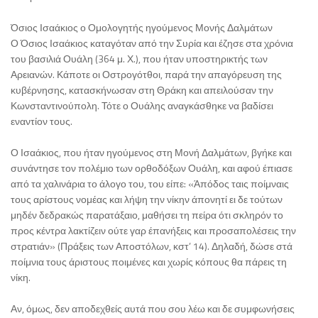
Όσιος Ισαάκιος ο Ομολογητής ηγούμενος Μονής Δαλμάτων
Ο Όσιος Ισαάκιος καταγόταν από την Συρία και έζησε στα χρόνια
του βασιλιά Ουάλη (364 μ. Χ.), που ήταν υποστηρικτής των
Αρειανών. Κάποτε οι Οστρογότθοι, παρά την απαγόρευση της
κυβέρνησης, κατασκήνωσαν στη Θράκη και απειλούσαν την
Κωνσταντινούπολη. Τότε ο Ουάλης αναγκάσθηκε να βαδίσει
εναντίον τους.
Ο Ισαάκιος, που ήταν ηγούμενος στη Μονή Δαλμάτων, βγήκε και
συνάντησε τον πολέμιο των ορθοδόξων Ουάλη, και αφού έπιασε
από τα χαλινάρια το άλογο του, του είπε: «Άπόδος ταις ποίμναις
τους αρίστους νομέας και λήψη την νίκην άπονητί ει δε τούτων
μηδέν δεδρακώς παρατάξαιο, μαθήσει τη πείρα ότι σκληρόν το
προς κέντρα λακτίζειν ούτε γαρ έπανήξεις και προσαπολέσεις την
στρατιάν» (Πράξεις των Αποστόλων, κστ’ 14). Δηλαδή, δώσε στά
ποίμνια τους άριστους ποιμένες και χωρίς κόπους θα πάρεις τη
νίκη.
Αν, όμως, δεν αποδεχθείς αυτά που σου λέω και δε συμφωνήσεις