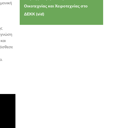
ημονική
Οικοτεχνίας και Χειροτεχνίας στο
ΔΕΚΚ (vid)
ης
η γνώση
και
ρόσθεσε
α.