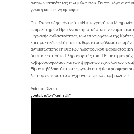
ανταγωνιστικότητας των μελών του. Για τον λόγο αυτό 
γνώση και διεθνή εμπειρία.»
Ο κ. Τσακαλίδης τόνισε ότι «Η υπογραφή του Μνημονίου
Επιμελητηρίου Ηρακλείου σηματοδοτεί την έναρξη μιας 
ψηφιακής ανθεκτικότητας των επιχειρήσεων της Κρήτη
και πρακτικές δεξιότητες σε θέματα ασφάλειας δεδομέ
αντιμετώπισης επιθέσεων ηλεκτρονικού ψαρέματος (phi
ότι «Το Ινστιτούτο Πληροφορικής του ΙΤΕ, με τη μακρόχ
κυβερνοασφάλειας και των ψηφιακών τεχνολογιών, συμβά
Είμαστε βέβαιοι ότι η συνεργασία αυτή θα προσφέρει ουσ
λειτουργία τους στο σύγχρονο ψηφιακό περιβάλλον.»
Δείτε το βίντεο:
youtu.be/CwYxerFzUkY