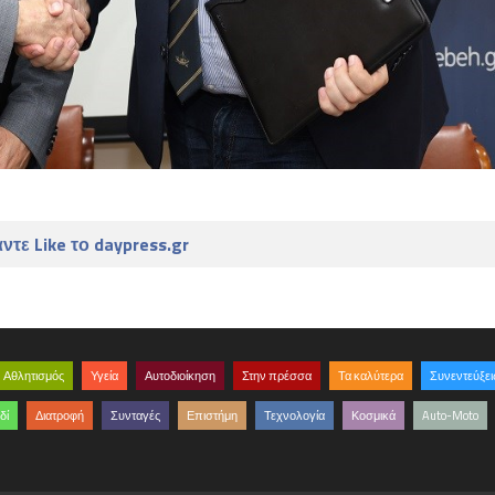
ντε Like το daypress.gr
Αθλητισμός
Υγεία
Αυτοδιοίκηση
Στην πρέσσα
Τα καλύτερα
Συνεντεύξει
δί
Διατροφή
Συνταγές
Επιστήμη
Τεχνολογία
Κοσμικά
Auto-Moto