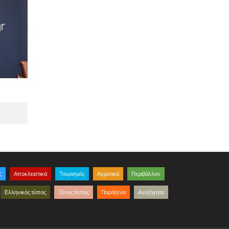
ς
Αποκλειστικά
Τουρισμός
Αγροτικά
Περιβάλλον
Ελληνικός τύπος
Ξένος τύπος
Παράξενα
Ανεξήγητα