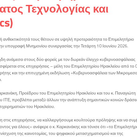
ατος Τεχνολογίας και
cs)
ή ανθεκτικότητά τους θέτουν σε υψηλή προτεραιότητα το Επιμελητήριο
 την υπογραφή Μνημονίου συνεργασίας την Τετάρτη 10 Ιουνίου 2026.
 ήδη ανάμεσα στους δύο φορείς με τον δωρεάν έλεγχο κυβερνοασφάλειας
φέρεται στις επιχειρήσεις – μέλη του Επιμελητηρίου Ηρακλείου από το 
υ Κρήτης και την επιτυχημένη εκδήλωση «Κυβερνοασφάλεια των Μικρομεσ
.
αρκανάκη, Προέδρου του Επιμελητηρίου Ηρακλείου και του κ. Παναγιώτη
ου ΙΤΕ, προβλέπει μεταξύ άλλων την ανάπτυξη σημαντικών κοινών δράσ
ιχειρηματιών του Ηρακλείου.
η στις επιχειρήσεις, να καλλιεργήσουμε κουλτούρα πρόληψης και να συ
τος για όλους» ανέφερε ο κ. Καρκανάκης και τόνισε ότι «το Επιμελητήρ
ενίσχυση της καινοτομίας, του ψηφιακού μετασχηματισμού και της