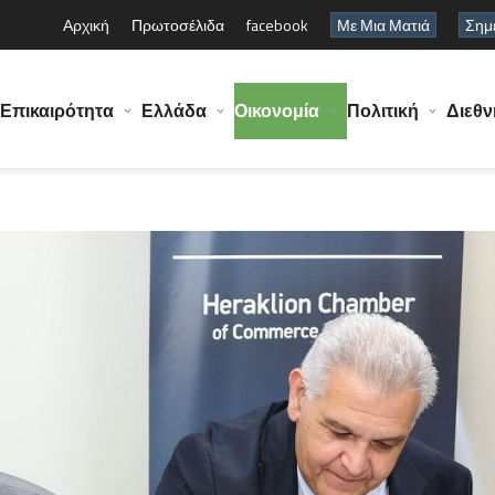
Αρχική
Πρωτοσέλιδα
facebook
Με Μια Ματιά
Σημε
Επικαιρότητα
Ελλάδα
Οικονομία
Πολιτική
Διεθν