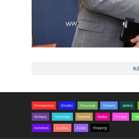
Κά
Επικαιρότητα
Ελλάδα
Οικονομία
Πολιτική
Διεθνή
Απόψεις
Πολιτισμός
Εργασία
Άρθρα
Γυναίκα
Παι
Ανέκδοτα
Αγγελίες
Ζώδια
Shopping