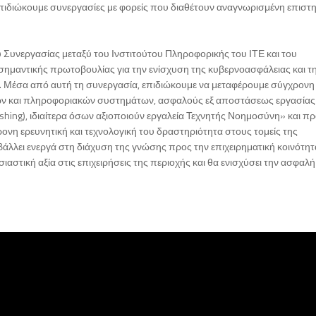
επιδιώκουμε συνεργασίες με φορείς που διαθέτουν αναγνωρισμένη επιστ
 Συνεργασίας μεταξύ του Ινστιτούτου Πληροφορικής του ΙΤΕ και του
σημαντικής πρωτοβουλίας για την ενίσχυση της κυβερνοασφάλειας και τ
ς. Μέσα από αυτή τη συνεργασία, επιδιώκουμε να μεταφέρουμε σύγχρον
νων και πληροφοριακών συστημάτων, ασφαλούς εξ αποστάσεως εργασίας 
shing), ιδιαίτερα όσων αξιοποιούν εργαλεία Τεχνητής Νοημοσύνη» και π
ρονη ερευνητική και τεχνολογική του δραστηριότητα στους τομείς της
λλει ενεργά στη διάχυση της γνώσης προς την επιχειρηματική κοινότητ
ιαστική αξία στις επιχειρήσεις της περιοχής και θα ενισχύσει την ασφαλή