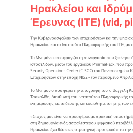
Ηρακλείου και Ιδρύμ
Έρευνας (ΙΤΕ) (vid, pi
Την Κυβερνοασφάλεια των επιχειρήσεων και την ψηφιακ
Ηρακλείου και το Ινστιτούτο Πληροφορικής του ΙΤΕ, με
Το Μνημόνιο επισφραγίζει τη συνεργασία που ξεκίνησε
ιστοσελίδων, μέσω του εργαλείου PharmaHack, που προσ
Security Operations Center (C-SOC) του Πανεπιστημίο
Επιχειρήσεων στην εποχή NIS2» τον περασμένο Απρίλιο
Το Μνημόνιο που φέρει την υπογραφή του κ. Βαγγέλη Κ
Τσακαλίδη, Διευθυντή του Ινστιτούτου Πληροφορικής τ
ενημέρωσης, εκπαίδευσης και ευαισθητοποίησης των επ
«Στόχος μας είναι να προσφέρουμε πρακτική υποστήριξ
στη δημιουργία ενός ασφαλέστερου ψηφιακού περιβάλλον
Ηρακλείου έχει θέσει ως στρατηγική προτεραιότητα την 