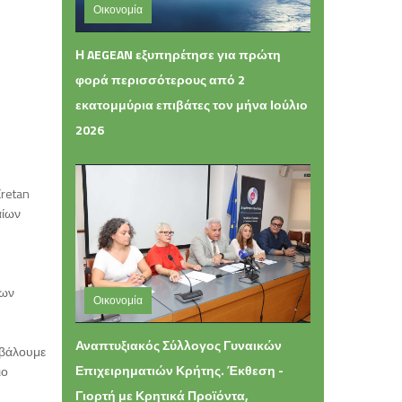
Οικονομία
Πέμπτη 06 Αυγούστου 2026 13:42
Η AEGEAN εξυπηρέτησε για πρώτη
φορά περισσότερους από 2
εκατομμύρια επιβάτες τον μήνα Ιούλιο
2026
Cretan
αίων
εων
Οικονομία
Τετάρτη 05 Αυγούστου 2026 16:49
Αναπτυξιακός Σύλλογος Γυναικών
μβάλουμε
Επιχειρηματιών Κρήτης. Έκθεση -
ιο
Γιορτή με Κρητικά Προϊόντα,