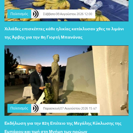
Πολιτισμός
Σάββατο 08 Αυγούστου 2026 12:00
Χιλιάδες επισκέπτες κάθε ηλικίας κατέκλυσαν χθες το λιμάνι
της Άρβης για την 8η Γιορτή Μπανάνας
Πολιτισμός
Παρασκευή 07 Αυγούστου 2026 15:47
Εκδήλωση για την 82η Επέτειο της Μεγάλης Κύκλωσης της
Εμπάρου και τιμή στη Μνήμη των ηρώων