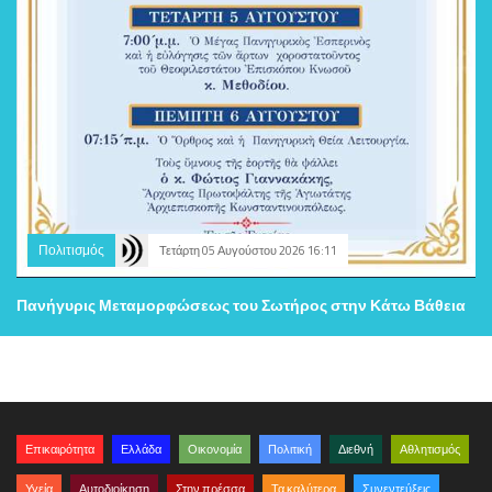
Πολιτισμός
Τετάρτη 05 Αυγούστου 2026 16:11
Πανήγυρις Μεταμορφώσεως του Σωτήρος στην Κάτω Βάθεια
Επικαιρότητα
Ελλάδα
Οικονομία
Πολιτική
Διεθνή
Αθλητισμός
Υγεία
Αυτοδιοίκηση
Στην πρέσσα
Τα καλύτερα
Συνεντεύξεις