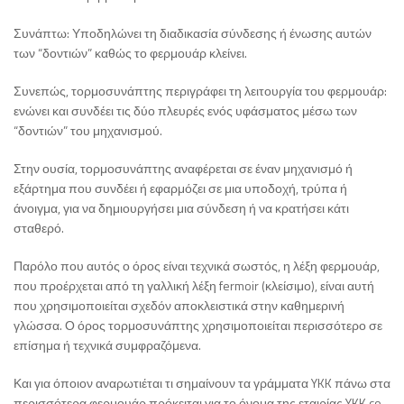
Συνάπτω: Υποδηλώνει τη διαδικασία σύνδεσης ή ένωσης αυτών
των “δοντιών” καθώς το φερμουάρ κλείνει.
Συνεπώς, τορμοσυνάπτης περιγράφει τη λειτουργία του φερμουάρ:
ενώνει και συνδέει τις δύο πλευρές ενός υφάσματος μέσω των
“δοντιών” του μηχανισμού.
Στην ουσία, τορμοσυνάπτης αναφέρεται σε έναν μηχανισμό ή
εξάρτημα που συνδέει ή εφαρμόζει σε μια υποδοχή, τρύπα ή
άνοιγμα, για να δημιουργήσει μια σύνδεση ή να κρατήσει κάτι
σταθερό.
Παρόλο που αυτός ο όρος είναι τεχνικά σωστός, η λέξη φερμουάρ,
που προέρχεται από τη γαλλική λέξη fermoir (κλείσιμο), είναι αυτή
που χρησιμοποιείται σχεδόν αποκλειστικά στην καθημερινή
γλώσσα. Ο όρος τορμοσυνάπτης χρησιμοποιείται περισσότερο σε
επίσημα ή τεχνικά συμφραζόμενα.
Και για όποιον αναρωτιέται τι σημαίνουν τα γράμματα YKK πάνω στα
περισσότερα φερμουάρ πρόκειται για το όνομα της εταιρίας YKK co.,