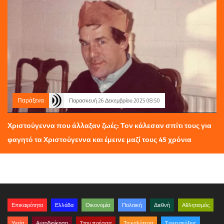
Παράξενα
Παρασκευή 26 Δεκεμβρίου 2025 08:50
Χριστούγεννα που άλλαξαν ζωές: Τον κάλεσαν σπίτι τους για
φαγητό τα Χριστούγεννα και έμεινε μαζί τους 45 χρόνια
Επικαιρότητα
Ελλάδα
Οικονομία
Πολιτική
Διεθνή
Αθλητισμός
Υγεία
Αυτοδιοίκηση
Στην πρέσσα
Τα καλύτερα
Συνεντεύξεις