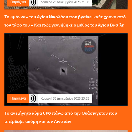
Παράξενα
Δευτέρα 29 Δεκεμβρίου 2025 21:30
Το «μάννα» του Αγίου Νικολάου που βγαίνει κάθε χρόνο από
τον τάφο του – Και πώς γεννήθηκε ο μύθος του Άγιου Βασίλη
Παράξενα
Κυριακή 28 Δεκεμβρίου 2025 23:35
Το ανεξήγητο κύμα UFO πάνω από την Ουάσινγκτον που
μπέρδεψε ακόμη και τον Αϊνστάιν