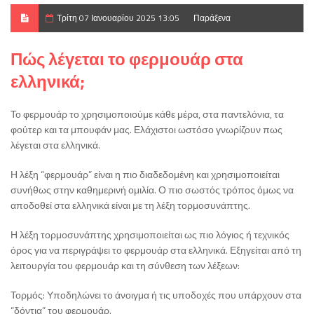
Τρίτη 07 Ιανουαρίου 2025 13:05
Παράξενα
Πώς λέγεται το φερμουάρ στα
ελληνικά;
Το φερμουάρ το χρησιμοποιούμε κάθε μέρα, στα παντελόνια, τα
φούτερ και τα μπουφάν μας. Ελάχιστοι ωστόσο γνωρίζουν πως
λέγεται στα ελληνικά.
Η λέξη “φερμουάρ” είναι η πιο διαδεδομένη και χρησιμοποιείται
συνήθως στην καθημερινή ομιλία. Ο πιο σωστός τρόπος όμως να
αποδοθεί στα ελληνικά είναι με τη λέξη τορμοσυνάπτης.
Η λέξη τορμοσυνάπτης χρησιμοποιείται ως πιο λόγιος ή τεχνικός
όρος για να περιγράψει το φερμουάρ στα ελληνικά. Εξηγείται από τη
λειτουργία του φερμουάρ και τη σύνθεση των λέξεων:
Τορμός: Υποδηλώνει το άνοιγμα ή τις υποδοχές που υπάρχουν στα
“δόντια” του φερμουάρ.