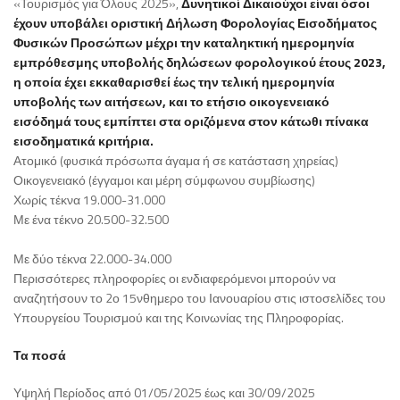
«Τουρισμός για Όλους 2025»,
Δυνητικοί Δικαιούχοι είναι όσοι
έχουν υποβάλει οριστική Δήλωση Φορολογίας Εισοδήματος
Φυσικών Προσώπων μέχρι την καταληκτική ημερομηνία
εμπρόθεσμης υποβολής δηλώσεων φορολογικού έτους 2023,
η οποία έχει εκκαθαρισθεί έως την τελική ημερομηνία
υποβολής των αιτήσεων, και το ετήσιο οικογενειακό
εισόδημά τους εμπίπτει στα οριζόμενα στον κάτωθι πίνακα
εισοδηματικά κριτήρια.
Ατομικό (φυσικά πρόσωπα άγαμα ή σε κατάσταση χηρείας)
Οικογενειακό (έγγαμοι και μέρη σύμφωνου συμβίωσης)
Χωρίς τέκνα 19.000-31.000
Με ένα τέκνο 20.500-32.500
Με δύο τέκνα 22.000-34.000
Περισσότερες πληροφορίες οι ενδιαφερόμενοι μπορούν να
αναζητήσουν το 2ο 15νθημερο του Ιανουαρίου στις ιστοσελίδες του
Υπουργείου Τουρισμού και της Κοινωνίας της Πληροφορίας.
Τα ποσά
Υψηλή Περίοδος από 01/05/2025 έως και 30/09/2025