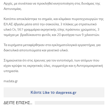
Αρχές, με συνέπεια να προκληθεί κινητοποίηση στις δυνάμεις της
Αστυνομίας.
Κατόπιν αποκλείστηκε το σημείο, και κλιμάκιο πυροτεχνουργών της
ΕΛ.ΑΣ έβγαλε μέσα από την σακούλα, 3 πλάκες με στρατιωτικό
υλικό C4, 567 γραμμάρια εκρηκτικής ύλης πράσινου χρώματος, 3
τεμάχια με βραδύκαυστο φυτίλι, και 20 φυσίγγια των 9 χιλιοστών.
Τα ευρήματα μεταφέρθηκαν στα εγκληματολογικά εργαστήρια, για
δακτυλικά αποτυπώματα και γενετικό υλικό.
Σημειώνεται ότι στις έρευνες για τον εντοπισμό, των ατόμων που
είχαν κρύψει τις εκρηκτικές ύλες, συμμετέχει και η Αντιτρομοκρατική
υπηρεσία.
madata.gr
Κάντε Like το daypress.gr
ΔΕΙΤΕ ΕΠΙΣΗΣ...