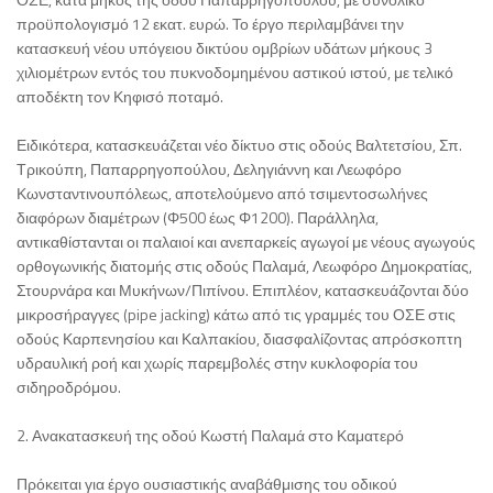
προϋπολογισμό 12 εκατ. ευρώ. Το έργο περιλαμβάνει την
κατασκευή νέου υπόγειου δικτύου ομβρίων υδάτων μήκους 3
χιλιομέτρων εντός του πυκνοδομημένου αστικού ιστού, με τελικό
αποδέκτη τον Κηφισό ποταμό.
Ειδικότερα, κατασκευάζεται νέο δίκτυο στις οδούς Βαλτετσίου, Σπ.
Τρικούπη, Παπαρρηγοπούλου, Δεληγιάννη και Λεωφόρο
Κωνσταντινουπόλεως, αποτελούμενο από τσιμεντοσωλήνες
διαφόρων διαμέτρων (Φ500 έως Φ1200). Παράλληλα,
αντικαθίστανται οι παλαιοί και ανεπαρκείς αγωγοί με νέους αγωγούς
ορθογωνικής διατομής στις οδούς Παλαμά, Λεωφόρο Δημοκρατίας,
Στουρνάρα και Μυκήνων/Πιπίνου. Επιπλέον, κατασκευάζονται δύο
μικροσήραγγες (pipe jacking) κάτω από τις γραμμές του ΟΣΕ στις
οδούς Καρπενησίου και Καλπακίου, διασφαλίζοντας απρόσκοπτη
υδραυλική ροή και χωρίς παρεμβολές στην κυκλοφορία του
σιδηροδρόμου.
2. Ανακατασκευή της οδού Κωστή Παλαμά στο Καματερό
Πρόκειται για έργο ουσιαστικής αναβάθμισης του οδικού