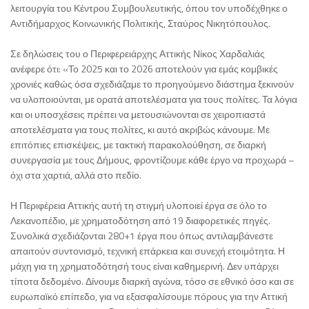
λειτουργία του Κέντρου Συμβουλευτικής, όπου τον υποδέχθηκε ο
Αντιδήμαρχος Κοινωνικής Πολιτικής, Σταύρος Νικητόπουλος.
Σε δηλώσεις του ο Περιφερειάρχης Αττικής Νίκος Χαρδαλιάς
ανέφερε ότι: «Το 2025 και το 2026 αποτελούν για εμάς κομβικές
χρονιές καθώς όσα σχεδιάζαμε το προηγούμενο διάστημα ξεκινούν
να υλοποιούνται, με ορατά αποτελέσματα για τους πολίτες. Τα λόγια
και οι υποσχέσεις πρέπει να μετουσιώνονται σε χειροπιαστά
αποτελέσματα για τους πολίτες, κι αυτό ακριβώς κάνουμε. Με
επιτόπιες επισκέψεις, με τακτική παρακολούθηση, σε διαρκή
συνεργασία με τους Δήμους, φροντίζουμε κάθε έργο να προχωρά –
όχι στα χαρτιά, αλλά στο πεδίο.
Η Περιφέρεια Αττικής αυτή τη στιγμή υλοποιεί έργα σε όλο το
Λεκανοπέδιο, με χρηματοδότηση από 19 διαφορετικές πηγές.
Συνολικά σχεδιάζονται 280+1 έργα που όπως αντιλαμβάνεστε
απαιτούν συντονισμό, τεχνική επάρκεια και συνεχή ετοιμότητα. Η
μάχη για τη χρηματοδότησή τους είναι καθημερινή. Δεν υπάρχει
τίποτα δεδομένο. Δίνουμε διαρκή αγώνα, τόσο σε εθνικό όσο και σε
ευρωπαϊκό επίπεδο, για να εξασφαλίσουμε πόρους για την Αττική