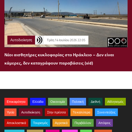
Αυτοδιοίκηση
Τρίτη 14 Ιουλίου 2026 22:05
Νέοι αισθητήρες κυκλοφορίας στο Ηράκλειο – Δεν είναι
κάμερες, δεν καταγράφουν παραβάσεις (vid)
Επικαιρότητα
Ελλάδα
Οικονομία
Πολιτική
Διεθνή
Αθλητισμός
Υγεία
Αυτοδιοίκηση
Στην πρέσσα
Τα καλύτερα
Συνεντεύξεις
Αποκλειστικά
Τουρισμός
Αγροτικά
Περιβάλλον
Απόψεις