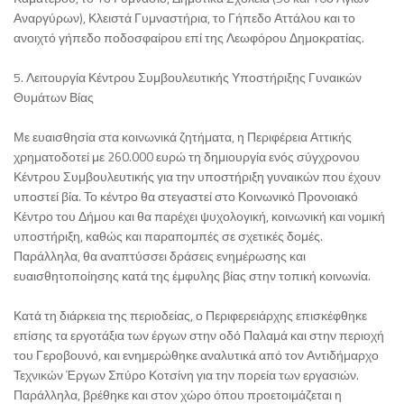
Αναργύρων), Κλειστά Γυμναστήρια, το Γήπεδο Αττάλου και το
ανοιχτό γήπεδο ποδοσφαίρου επί της Λεωφόρου Δημοκρατίας.
5. Λειτουργία Κέντρου Συμβουλευτικής Υποστήριξης Γυναικών
Θυμάτων Βίας
Με ευαισθησία στα κοινωνικά ζητήματα, η Περιφέρεια Αττικής
χρηματοδοτεί με 260.000 ευρώ τη δημιουργία ενός σύγχρονου
Κέντρου Συμβουλευτικής για την υποστήριξη γυναικών που έχουν
υποστεί βία. Το κέντρο θα στεγαστεί στο Κοινωνικό Προνοιακό
Κέντρο του Δήμου και θα παρέχει ψυχολογική, κοινωνική και νομική
υποστήριξη, καθώς και παραπομπές σε σχετικές δομές.
Παράλληλα, θα αναπτύσσει δράσεις ενημέρωσης και
ευαισθητοποίησης κατά της έμφυλης βίας στην τοπική κοινωνία.
Κατά τη διάρκεια της περιοδείας, ο Περιφερειάρχης επισκέφθηκε
επίσης τα εργοτάξια των έργων στην οδό Παλαμά και στην περιοχή
του Γεροβουνό, και ενημερώθηκε αναλυτικά από τον Αντιδήμαρχο
Τεχνικών Έργων Σπύρο Κοτσίνη για την πορεία των εργασιών.
Παράλληλα, βρέθηκε και στον χώρο όπου προετοιμάζεται η