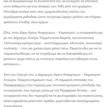
και να θωρακίσουμε τη δυνατότητά της να συνεχίσει να επενδύει
στον άνθρωπο και στις ανάγκες του. Ήδη από τον ερχόμενο
Οκτώβριο ανοίγει ένας νέος χρηματοδοτικός κύκλος και
εργαζόμαστε μεθοδικά, ώστε να έχουμε ώριμες μελέτες και πλήρεις
φακέλους ένταξης νέων έργων.
Εδώ, στον Δήμο Αγίων Αναργύρων – Καματερού, η συνεργασία μας
με τον Δήμαρχο Σταύρο Τσίρμπα είναι διαρκής και ουσιαστική.
Υλοποιούμε κρίσιμα έργα – αντιπλημμυρικά, οδοποιίας, κοινωνικής
πολιτικής – που για χρόνια είχαν μείνει πίσω. Είμαστε εδώ για να τα
παρακολουθούμε, να τα στηρίζουμε και να διασφαλίζουμε ότι
φτάνουν μέχρι τέλους με ποιότητα, ασφάλεια και σεβασμό στους
κατοίκους».
Από την πλευρά του, ο Δήμαρχος Αγίων Αναργύρων – Καματερού
Σταύρου Τσίρμπα σημείωσε πως: «Η σημερινή επίσκεψη του
Περιφερειάρχη στην περιοχή μας αποτελεί έμπρακτη απόδειξη της
συνεργασίας που έχουμε χτίσει με την Περιφέρεια Αττικής – μια
συνεργασία που δεν περιορίζεται σε φωτογραφίες και ανακοινώσεις,
αλλά εκφράζεται μέσα από πράξεις, εργοτάξια και ολοκληρωμένες
παρεμβάσεις.