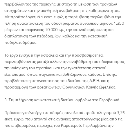
περιβάλλοντος της περιοχής με στόχο τη μείωση των τροχαίων
ατυχημάτων και την αισθητική αναβάθμιση της καθημερινότητας.
Με προϋπολογισμό 5 εκατ. ευρώ, η παρέμβαση περιλαμβάνει την
πλήρη ανακατασκευή του οδοστρώματος συνολικού μήκους 1.350
μέτρων και επιφάνειας 10.000 τ.μ., την επαναδιαμόρφωση και
διαπλάτυνση των πεζοδρομίων, καθώς και την κατασκευή
ποδηλατοδρόμου.
Το έργο ενισχύει την ασφάλεια και την προσβασιμότητα,
περιλαμβάνοντας μεταξύ άλλων την αναβάθμιση του οδοφωτισμού,
την ενίσχυση του πρασίνου και την εγκατάσταση αστικού
εξοπλισμού, όπως παγκάκια και βυθιζόμενους κάδους. Επίσης,
προβλέπεται η υπογειοποίηση του δικτύου της Δ.Ε.Η. και η
προσαρμογή των φρεατίων των Οργανισμών Κοινής Ωφελείας.
3. Συμπλήρωση και κατασκευή δικτύου ομβρίων στο Γεροβουνό
Πρόκειται για ένα έργο υποδομής συνολικού προϋπολογισμού 3,35
εκατ. ευρώ, που απαντά στις ανάγκες αποστράγγισης μίας από τις
πιο επιβαρυμένες περιοχές του Καματερού. Περιλαμβάνει την