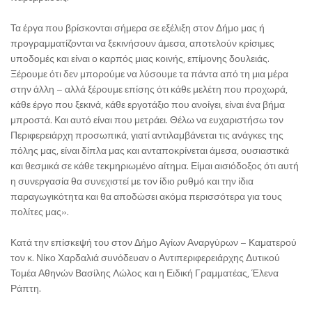
Τα έργα που βρίσκονται σήμερα σε εξέλιξη στον Δήμο μας ή
προγραμματίζονται να ξεκινήσουν άμεσα, αποτελούν κρίσιμες
υποδομές και είναι ο καρπός μιας κοινής, επίμονης δουλειάς.
Ξέρουμε ότι δεν μπορούμε να λύσουμε τα πάντα από τη μια μέρα
στην άλλη – αλλά ξέρουμε επίσης ότι κάθε μελέτη που προχωρά,
κάθε έργο που ξεκινά, κάθε εργοτάξιο που ανοίγει, είναι ένα βήμα
μπροστά. Και αυτό είναι που μετράει. Θέλω να ευχαριστήσω τον
Περιφερειάρχη προσωπικά, γιατί αντιλαμβάνεται τις ανάγκες της
πόλης μας, είναι δίπλα μας και ανταποκρίνεται άμεσα, ουσιαστικά
και θεσμικά σε κάθε τεκμηριωμένο αίτημα. Είμαι αισιόδοξος ότι αυτή
η συνεργασία θα συνεχιστεί με τον ίδιο ρυθμό και την ίδια
παραγωγικότητα και θα αποδώσει ακόμα περισσότερα για τους
πολίτες μας».
Κατά την επίσκεψή του στον Δήμο Αγίων Αναργύρων – Καματερού
τον κ. Νίκο Χαρδαλιά συνόδευαν ο Αντιπεριφερειάρχης Δυτικού
Τομέα Αθηνών Βασίλης Λώλος και η Ειδική Γραμματέας, Έλενα
Ράπτη.