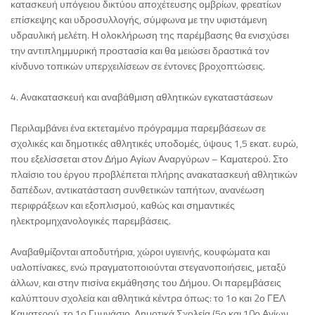
κατασκευή υπόγειου δικτύου αποχέτευσης ομβρίων, φρεατίων
επίσκεψης και υδροσυλλογής, σύμφωνα με την υφιστάμενη
υδραυλική μελέτη. Η ολοκλήρωση της παρέμβασης θα ενισχύσει
την αντιπλημμυρική προστασία και θα μειώσει δραστικά τον
κίνδυνο τοπικών υπερχειλίσεων σε έντονες βροχοπτώσεις.
4. Ανακατασκευή και αναβάθμιση αθλητικών εγκαταστάσεων
Περιλαμβάνει ένα εκτεταμένο πρόγραμμα παρεμβάσεων σε
σχολικές και δημοτικές αθλητικές υποδομές, ύψους 1,5 εκατ. ευρώ,
που εξελίσσεται στον Δήμο Αγίων Αναργύρων – Καματερού. Στο
πλαίσιο του έργου προβλέπεται πλήρης ανακατασκευή αθλητικών
δαπέδων, αντικατάσταση συνθετικών ταπήτων, ανανέωση
περιφράξεων και εξοπλισμού, καθώς και σημαντικές
ηλεκτρομηχανολογικές παρεμβάσεις.
Αναβαθμίζονται αποδυτήρια, χώροι υγιεινής, κουφώματα και
υαλοπίνακες, ενώ πραγματοποιούνται στεγανοποιήσεις, μεταξύ
άλλων, και στην πισίνα εκμάθησης του Δήμου. Οι παρεμβάσεις
καλύπτουν σχολεία και αθλητικά κέντρα όπως: το 1ο και 2ο ΓΕΛ
Καματερού, το 1ο Γυμνάσιο, Δημοτικά Σχολεία (5ο και 10ο Αγίων