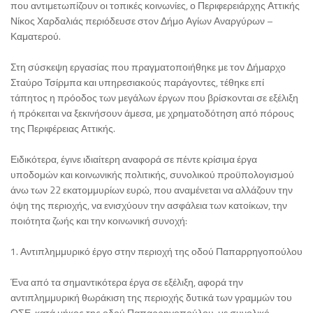
που αντιμετωπίζουν οι τοπικές κοινωνίες, ο Περιφερειάρχης Αττικής
Νίκος Χαρδαλιάς περιόδευσε στον Δήμο Αγίων Αναργύρων –
Καματερού.
Στη σύσκεψη εργασίας που πραγματοποιήθηκε με τον Δήμαρχο
Σταύρο Τσίρμπα και υπηρεσιακούς παράγοντες, τέθηκε επί
τάπητος η πρόοδος των μεγάλων έργων που βρίσκονται σε εξέλιξη
ή πρόκειται να ξεκινήσουν άμεσα, με χρηματοδότηση από πόρους
της Περιφέρειας Αττικής.
Ειδικότερα, έγινε ιδιαίτερη αναφορά σε πέντε κρίσιμα έργα
υποδομών και κοινωνικής πολιτικής, συνολικού προϋπολογισμού
άνω των 22 εκατομμυρίων ευρώ, που αναμένεται να αλλάζουν την
όψη της περιοχής, να ενισχύουν την ασφάλεια των κατοίκων, την
ποιότητα ζωής και την κοινωνική συνοχή:
1. Αντιπλημμυρικό έργο στην περιοχή της οδού Παπαρρηγοπούλου
Ένα από τα σημαντικότερα έργα σε εξέλιξη, αφορά την
αντιπλημμυρική θωράκιση της περιοχής δυτικά των γραμμών του
ΟΣΕ, κατά μήκος της οδού Παπαρρηγοπούλου, με συνολικό