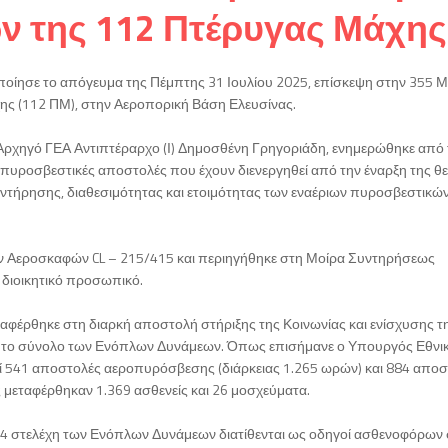
ν της 112 Πτέρυγας Μάχης
ποίησε το απόγευμα της Πέμπτης 31 Ιουλίου 2025, επίσκεψη στην 355 Μ
ς (112 ΠΜ), στην Αεροπορική Βάση Ελευσίνας.
ρχηγό ΓΕΑ Αντιπτέραρχο (Ι) Δημοσθένη Γρηγοριάδη, ενημερώθηκε από 
ς πυροσβεστικές αποστολές που έχουν διενεργηθεί από την έναρξη της θ
ντήρησης, διαθεσιμότητας και ετοιμότητας των εναέριων πυροσβεστικώ
 Αεροσκαφών CL – 215/415 και περιηγήθηκε στη Μοίρα Συντηρήσεως
 διοικητικό προσωπικό.
ναφέρθηκε στη διαρκή αποστολή στήριξης της Κοινωνίας και ενίσχυσης τ
αι το σύνολο των Ενόπλων Δυνάμεων. Όπως επισήμανε ο Υπουργός Εθνι
εί 541 αποστολές αεροπυρόσβεσης (διάρκειας 1.265 ωρών) και 884 απο
ς μεταφέρθηκαν 1.369 ασθενείς και 26 μοσχεύματα.
 164 στελέχη των Ενόπλων Δυνάμεων διατίθενται ως οδηγοί ασθενοφόρων 