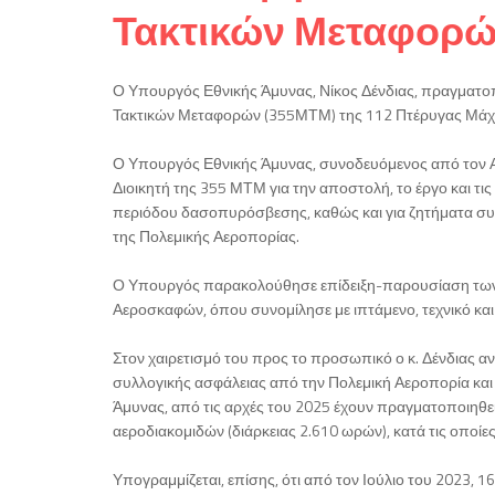
Τακτικών Μεταφορώ
Ο Υπουργός Εθνικής Άμυνας, Νίκος Δένδιας, πραγματο
Τακτικών Μεταφορών (355ΜΤΜ) της 112 Πτέρυγας Μάχη
Ο Υπουργός Εθνικής Άμυνας, συνοδευόμενος από τον Α
Διοικητή της 355 ΜΤΜ για την αποστολή, το έργο και τι
περιόδου δασοπυρόσβεσης, καθώς και για ζητήματα συ
της Πολεμικής Αεροπορίας.
Ο Υπουργός παρακολούθησε επίδειξη-παρουσίαση των
Αεροσκαφών, όπου συνομίλησε με ιπτάμενο, τεχνικό και
Στον χαιρετισμό του προς το προσωπικό ο κ. Δένδιας α
συλλογικής ασφάλειας από την Πολεμική Αεροπορία κ
Άμυνας, από τις αρχές του 2025 έχουν πραγματοποιηθ
αεροδιακομιδών (διάρκειας 2.610 ωρών), κατά τις οποίε
Υπογραμμίζεται, επίσης, ότι από τον Ιούλιο του 2023,