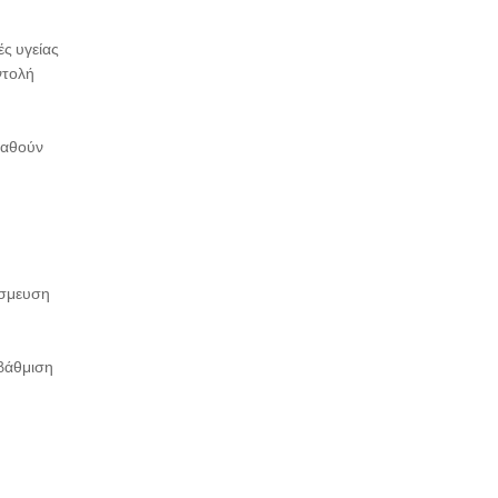
ς υγείας
ντολή
ταθούν
έσμευση
αβάθμιση