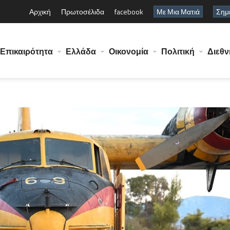
Αρχική
Πρωτοσέλιδα
facebook
Με Μια Ματιά
Σημε
Επικαιρότητα
Ελλάδα
Οικονομία
Πολιτική
Διεθν