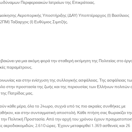
λυδύναμων Περιφερειακών Ιατρείων της Επικράτειας.
Διοίκησης Αεροπορικής Υποστήριξης (ΔΑΥ) Υποπτέραρχος (Ι) Βασίλειος
ΠΜ) Ταξίαρχος (Ι) Ευθύμιος Σιμιτζής.
ιώνει για μια ακόμη φορά την σταθερή εκτίμηση της Πολιτείας στο έργ
ιακές παραμέτρους.
οινωνίας και στην ενίσχυση της συλλογικής ασφάλειας. Της ασφάλειας τ
ρόλο στην προστασία της ζωής και της περιουσίας των Ελλήνων πολιτών 
της Πατρίδας μας.
ρούν κάθε μέρα, όλο το 24ωρο, συχνά υπό τις πιο ακραίες συνθήκες με
θήκον, και στην συνταγματική αποστολή. Κάθε πτήση σας θωρακίζει τη
ει την Πολιτική Προστασία. Από την αρχή του χρόνου έχουν πραγματοποι
αεροδιακομιδών, 2.610 ώρες. Έχουν μεταφερθεί 1.369 ασθενείς και 26