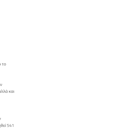
ο το
ων
αλλά και
ν
ηθεί 541