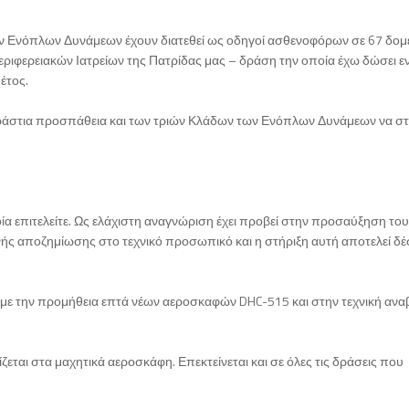
ων Ενόπλων Δυνάμεων έχουν διατεθεί ως οδηγοί ασθενοφόρων σε 67 δομέ
ριφερειακών Ιατρείων της Πατρίδας μας – δράση την οποία έχω δώσει ε
έτος.
τεράστια προσπάθεια και των τριών Κλάδων των Ενόπλων Δυνάμεων να σ
ία επιτελείτε. Ως ελάχιστη αναγνώριση έχει προβεί στην προσαύξηση του
ινής αποζημίωσης στο τεχνικό προσωπικό και η στήριξη αυτή αποτελεί δ
υ με την προμήθεια επτά νέων αεροσκαφών DHC-515 και στην τεχνική αν
ίζεται στα μαχητικά αεροσκάφη. Επεκτείνεται και σε όλες τις δράσεις που