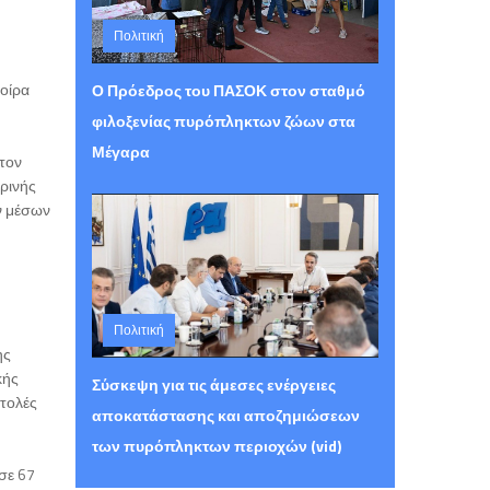
Πολιτική
Τετάρτη 05 Αυγούστου 2026 15:30
οίρα
Ο Πρόεδρος του ΠΑΣΟΚ στον σταθμό
φιλοξενίας πυρόπληκτων ζώων στα
Μέγαρα
τον
ερινής
ν μέσων
Πολιτική
ης
Τετάρτη 05 Αυγούστου 2026 15:26
κής
Σύσκεψη για τις άμεσες ενέργειες
στολές
αποκατάστασης και αποζημιώσεων
των πυρόπληκτων περιοχών (vid)
σε 67