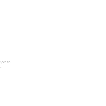
ώρες το
ν