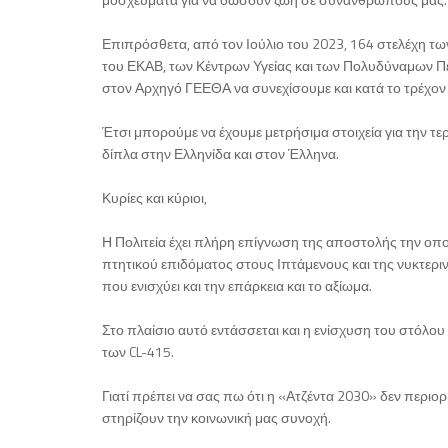
Επιπρόσθετα, από τον Ιούλιο του 2023, 164 στελέχη τ
του ΕΚΑΒ, των Κέντρων Υγείας και των Πολυδύναμων Πε
στον Αρχηγό ΓΕΕΘΑ να συνεχίσουμε και κατά το τρέχον 
Έτσι μπορούμε να έχουμε μετρήσιμα στοιχεία για την 
δίπλα στην Ελληνίδα και στον Έλληνα.
Κυρίες και κύριοι,
Η Πολιτεία έχει πλήρη επίγνωση της αποστολής την οπο
πτητικού επιδόματος στους Ιπτάμενους και της νυκτερ
που ενισχύει και την επάρκεια και το αξίωμα.
Στο πλαίσιο αυτό εντάσσεται και η ενίσχυση του στόλο
των CL-415.
Γιατί πρέπει να σας πω ότι η «Ατζέντα 2030» δεν περιορ
στηρίζουν την κοινωνική μας συνοχή.