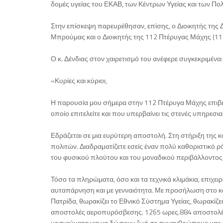
δομές υγείας του ΕΚΑΒ, των Κέντρων Υγείας και των Πο
Στην επίσκεψη παρευρέθησαν, επίσης, ο Διοικητής της 
Μπρούμας και ο Διοικητής της 112 Πτέρυγας Μάχης (112
Ο κ. Δένδιας στον χαιρετισμό του ανέφερε συγκεκριμένα:
«Κυρίες και κύριοι,
Η παρουσία μου σήμερα στην 112 Πτέρυγα Μάχης επιβεβα
οποίο επιτελείτε και που υπερβαίνει τις στενές υπηρεσ
Εδράζεται σε μια ευρύτερη αποστολή. Στη στήριξη της κ
πολιτών. Διαδραματίζετε εσείς έναν πολύ καθοριστικό 
του φυσικού πλούτου και του μοναδικού περιβάλλοντος 
Τόσο τα πληρώματα, όσο και τα τεχνικά κλιμάκια, επιχει
αυταπάρνηση και με γενναιότητα. Με προσήλωση στο κα
Πατρίδα, θωρακίζει το Εθνικό Σύστημα Υγείας, θωρακίζ
αποστολές αεροπυρόσβεσης. 1265 ωρες.884 αποστολές 
μοσχεύματα για να δώσουν ζωή σε συνανθρώπους μας.