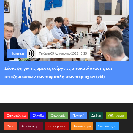
Πολιτική
Τετάρτη 05 Αυγούστου 2026 15:26
Σύσκεψη για τις άμεσες ενέργειες αποκατάστασης και
αποζημιώσεων των πυρόπληκτων περιοχών (vid)
Επικαιρότητα
Ελλάδα
Οικονομία
Πολιτική
Διεθνή
Αθλητισμός
Υγεία
Αυτοδιοίκηση
Στην πρέσσα
Τα καλύτερα
Συνεντεύξεις