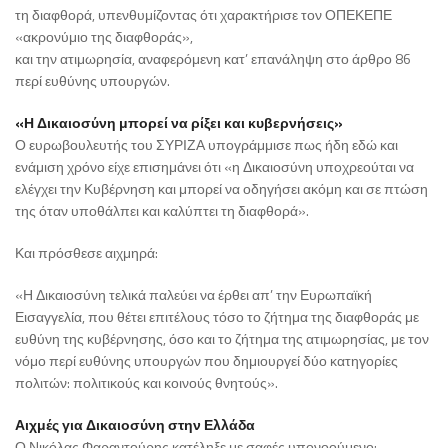
τη διαφθορά, υπενθυμίζοντας ότι χαρακτήρισε τον ΟΠΕΚΕΠΕ
«ακρονύμιο της διαφθοράς»,
και την ατιμωρησία, αναφερόμενη κατ’ επανάληψη στο άρθρο 86
περί ευθύνης υπουργών.
«Η Δικαιοσύνη μπορεί να ρίξει και κυβερνήσεις»
Ο ευρωβουλευτής του ΣΥΡΙΖΑ υπογράμμισε πως ήδη εδώ και
ενάμιση χρόνο είχε επισημάνει ότι «η Δικαιοσύνη υποχρεούται να
ελέγχει την Κυβέρνηση και μπορεί να οδηγήσει ακόμη και σε πτώση
της όταν υποθάλπει και καλύπτει τη διαφθορά».
Και πρόσθεσε αιχμηρά:
«Η Δικαιοσύνη τελικά παλεύει να έρθει απ’ την Ευρωπαϊκή
Εισαγγελία, που θέτει επιτέλους τόσο το ζήτημα της διαφθοράς με
ευθύνη της κυβέρνησης, όσο και το ζήτημα της ατιμωρησίας, με τον
νόμο περί ευθύνης υπουργών που δημιουργεί δύο κατηγορίες
πολιτών: πολιτικούς και κοινούς θνητούς».
Αιχμές για Δικαιοσύνη στην Ελλάδα
Ο Νικόλας Φαραντούρης κατέληξε με σαφές υπονοούμενο: