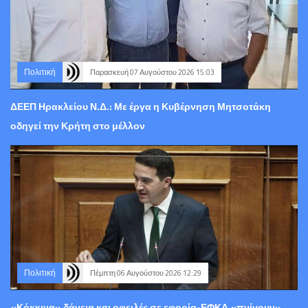
Πολιτική
Παρασκευή 07 Αυγούστου 2026 15:03
ΔΕΕΠ Ηρακλείου Ν.Δ.: Με έργα η Κυβέρνηση Μητσοτάκη
οδηγεί την Κρήτη στο μέλλον
Πολιτική
Πέμπτη 06 Αυγούστου 2026 12:29
«Κόκκινα» δάνεια και οφειλές σε εφορία-ΕΦΚΑ «πνίγουν»