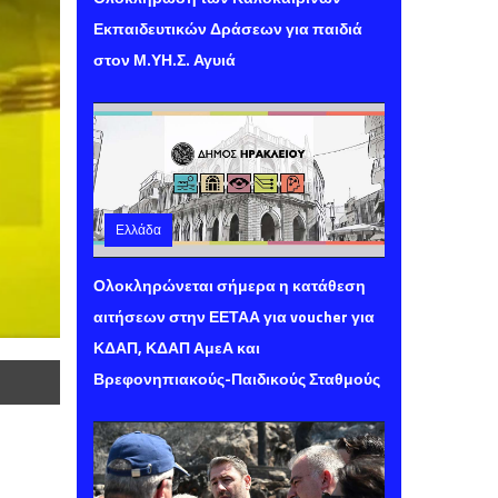
Εκπαιδευτικών Δράσεων για παιδιά
στον Μ.ΥΗ.Σ. Αγυιά
Ελλάδα
Τετάρτη 05 Αυγούστου 2026 13:22
Ολοκληρώνεται σήμερα η κατάθεση
αιτήσεων στην ΕΕΤΑΑ για voucher για
ΚΔΑΠ, ΚΔΑΠ ΑμεΑ και
Βρεφονηπιακούς-Παιδικούς Σταθμούς