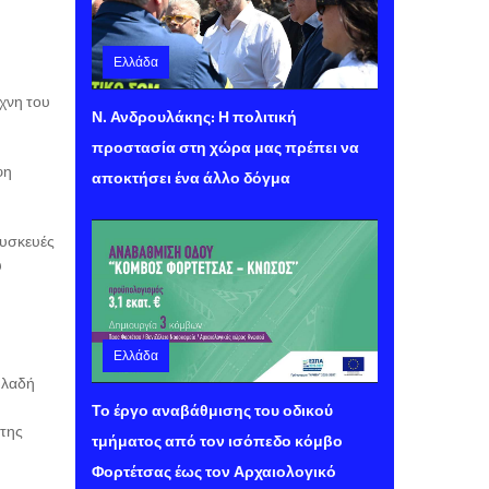
Ελλάδα
Τετάρτη 05 Αυγούστου 2026 13:14
ίχνη του
Ν. Ανδρουλάκης: Η πολιτική
προστασία στη χώρα μας πρέπει να
φη
αποκτήσει ένα άλλο δόγμα
συσκευές
υ
Ελλάδα
ηλαδή
Τετάρτη 05 Αυγούστου 2026 12:48
Το έργο αναβάθμισης του οδικού
 της
τμήματος από τον ισόπεδο κόμβο
Φορτέτσας έως τον Αρχαιολογικό