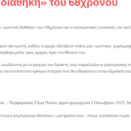
ή διαθήκη» του 68χρονου
ι «μυστική διαθήκη» του 68χρονου και οι ηλεκτρονικές συσκευές του για 
νει νέα τροπή, καθώς οι αρχές εξετάζουν πλέον μια «μυστική» χειρόγρα
άχθηκε μόλις τρεις ημέρες πριν τον θάνατό του.
ς συνδέονται με το κίνητρο του δράστη, ενώ παράλληλα οι ηλεκτρονικές 
ο να εντοπιστούν κρίσιμα στοιχεία που θα οδηγήσουν στην εξιχνίαση το
ας – Περιφερειακή Έδρα Πύλου, φέρει ημερομηνία 2 Οκτωβρίου 2025, δ
περίπτωση απρόσμενου θανάτου», μια φράση που –όπως σχολίασαν πηγές