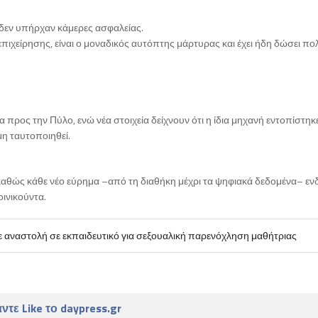
 δεν υπήρχαν κάμερες ασφαλείας.
 επιχείρησης, είναι ο μοναδικός αυτόπτης μάρτυρας και έχει ήδη δώσει π
α προς την Πύλο, ενώ νέα στοιχεία δείχνουν ότι η ίδια μηχανή εντοπίστη
μη ταυτοποιηθεί.
 καθώς κάθε νέο εύρημα –από τη διαθήκη μέχρι τα ψηφιακά δεδομένα– ενδ
οινικούντα.
ε αναστολή σε εκπαιδευτικό για σεξουαλική παρενόχληση μαθήτριας
ντε Like το daypress.gr