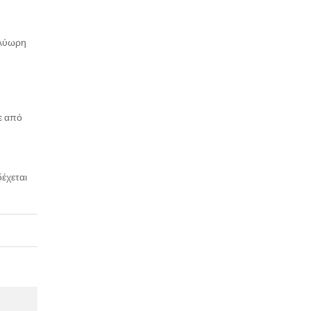
ολύωρη
κε από
έχεται