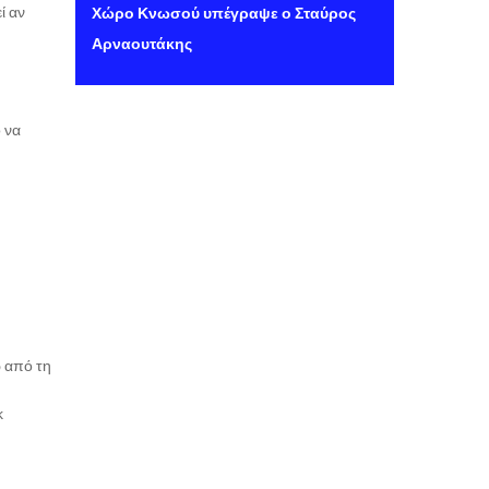
ί αν
Χώρο Κνωσού υπέγραψε ο Σταύρος
Αρναουτάκης
 να
ω από τη
κ