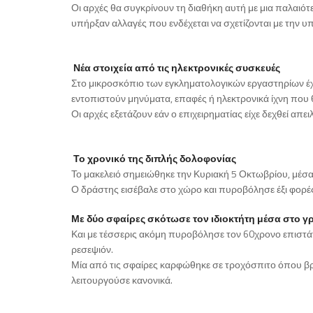
Οι αρχές θα συγκρίνουν τη διαθήκη αυτή με μια παλαιότ
υπήρξαν αλλαγές που ενδέχεται να σχετίζονται με την 
Νέα στοιχεία από τις ηλεκτρονικές συσκευές
Στο μικροσκόπιο των εγκληματολογικών εργαστηρίων έχο
εντοπιστούν μηνύματα, επαφές ή ηλεκτρονικά ίχνη που
Οι αρχές εξετάζουν εάν ο επιχειρηματίας είχε δεχθεί απε
Το χρονικό της διπλής δολοφονίας
Το μακελειό σημειώθηκε την Κυριακή 5 Οκτωβρίου, μέσ
Ο δράστης εισέβαλε στο χώρο και πυροβόλησε έξι φορέ
Με δύο σφαίρες σκότωσε τον ιδιοκτήτη μέσα στο γρ
Και με τέσσερις ακόμη πυροβόλησε τον 60χρονο επιστάτ
ρεσεψιόν.
Μία από τις σφαίρες καρφώθηκε σε τροχόσπιτο όπου βρ
λειτουργούσε κανονικά.