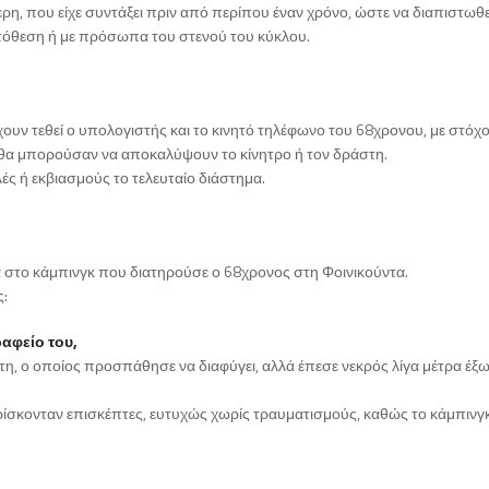
ερη, που είχε συντάξει πριν από περίπου έναν χρόνο, ώστε να διαπιστωθε
υπόθεση ή με πρόσωπα του στενού του κύκλου.
υν τεθεί ο υπολογιστής και το κινητό τηλέφωνο του 68χρονου, με στόχο
 θα μπορούσαν να αποκαλύψουν το κίνητρο ή τον δράστη.
ιλές ή εκβιασμούς το τελευταίο διάστημα.
α στο κάμπινγκ που διατηρούσε ο 68χρονος στη Φοινικούντα.
ς:
αφείο του,
η, ο οποίος προσπάθησε να διαφύγει, αλλά έπεσε νεκρός λίγα μέτρα έξ
ίσκονταν επισκέπτες, ευτυχώς χωρίς τραυματισμούς, καθώς το κάμπινγ