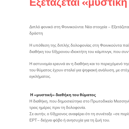
Εξετάζεται «μυστικ
Διπλό φονικό στη Φοινικούντα: Νέα στοιχεία – Εξετάζετα
δράστη
Η υπόθεση της διπλής δολοφονίας στη Φοινικούντα παίρ
διαθήκη του 68χρονου ιδιοκτήτη του κάμπινγκ, που συντ
Η αστυνομία ερευνά αν η διαθήκη και το περιεχόμενό τη
του θύματος έχουν σταλεί για ψηφιακή ανάλυση, με στόχ
εγκλήματος.
Η «μυστική» διαθήκη του θύματος
Η διαθήκη, που δημοσιεύτηκε στο Πρωτοδικείο Μεσσηνί
τρεις ημέρες πριν τη δολοφονία.
Σε αυτήν, ο 68χρονος αναφέρει ότι τη συνέταξε «σε 
ΕΡΤ– δείχνει φόβο ή ανησυχία για τη ζωή του.