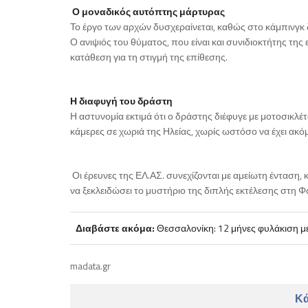
Ο μοναδικός αυτόπτης μάρτυρας
Το έργο των αρχών δυσχεραίνεται, καθώς στο κάμπινγκ
Ο ανιψιός του θύματος, που είναι και συνιδιοκτήτης της
κατάθεση για τη στιγμή της επίθεσης.
Η διαφυγή του δράστη
Η αστυνομία εκτιμά ότι ο δράστης διέφυγε με μοτοσικλέτ
κάμερες σε χωριά της Ηλείας, χωρίς ωστόσο να έχει ακό
Οι έρευνες της ΕΛ.ΑΣ. συνεχίζονται με αμείωτη ένταση,
να ξεκλειδώσει το μυστήριο της διπλής εκτέλεσης στη Φ
Διαβάστε ακόμα:
Θεσσαλονίκη: 12 μήνες φυλάκιση μ
madata.gr
Κά