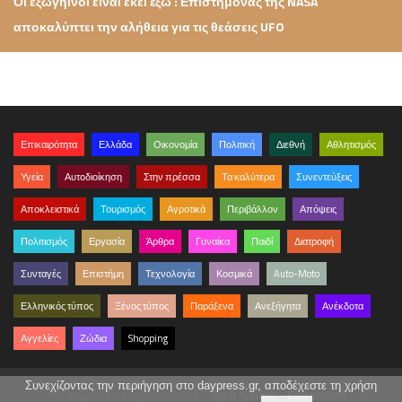
Οι εξωγήινοι είναι εκεί έξω : Επιστήμονας της NASA
αποκαλύπτει την αλήθεια για τις θεάσεις UFO
Επικαιρότητα
Ελλάδα
Οικονομία
Πολιτική
Διεθνή
Αθλητισμός
Υγεία
Αυτοδιοίκηση
Στην πρέσσα
Τα καλύτερα
Συνεντεύξεις
Αποκλειστικά
Τουρισμός
Αγροτικά
Περιβάλλον
Απόψεις
Πολιτισμός
Εργασία
Άρθρα
Γυναίκα
Παιδί
Διατροφή
Συνταγές
Επιστήμη
Τεχνολογία
Κοσμικά
Auto-Moto
Ελληνικός τύπος
Ξένος τύπος
Παράξενα
Ανεξήγητα
Ανέκδοτα
Αγγελίες
Ζώδια
Shopping
Συνεχίζοντας την περιήγηση στο daypress.gr, αποδέχεστε τη χρήση
© daypress. All rights reserved.
Όροι Χρήσης
Επικοινωνία