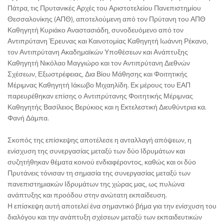
Πάτρα, τις Πρυτανικές Αρχές του Αριστοτελείου Πανεπιστημίου
Θεσσαλονίκης (ΑΠΘ), αποτελούμενη από τον Πρύτανη του ΑΠΘ
Καθηγητή Κυριάκο Αναστασιάδη, συνοδευόμενο από τον
Αντιπρύτανη Έρευνας και Καινοτομίας Καθηγητή Ιωάννη Ρέκανο,
τον Αντιπρύτανη Ακαδημαϊκών Υποθέσεων και Ανάπτυξης
Καθηγητή Νικόλαο Μαγγιώρο και τον Αντιπρύτανη Διεθνών
Σχέσεων, Εξωστρέφειας, Δια Βίου Μάθησης και Φοιτητικής
Μέριμνας Καθηγητή Ιάκωβο Μιχαηλίδη. Εκ μέρους του ΕΑΠ
παρευρέθηκαν επίσης ο Αντιπρύτανης Φοιτητικής Μέριμνας
Καθηγητής Βασίλειος Βερύκιος και η Εκτελεστική Διευθύντρια κα.
Φανή Δάμπα.
Σκοπός της επίσκεψης αποτέλεσε η ανταλλαγή απόψεων, η
ενίσχυση της συνεργασίας μεταξύ των δύο Ιδρυμάτων και
συζητήθηκαν θέματα κοινού ενδιαφέροντος, καθώς και οι δύο
Πρυτάνεις τόνισαν τη σημασία της συνεργασίας μεταξύ των
πανεπιστημιακών Ιδρυμάτων της χώρας μας, ως πυλώνα
ανάπτυξης και προόδου στην ανώτατη εκπαίδευση.
Η επίσκεψη αυτή αποτελεί ένα σημαντικό βήμα για την ενίσχυση του
διαλόγου και την ανάπτυξη σχέσεων μεταξύ των εκπαιδευτικών