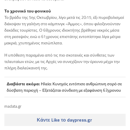
Το χρονικό του φονικού
Το βράδυ της 5ης Οκτωβρίου, λίγο μετά τις 20:15, έξι πυροβολισμοί
διέκοψαν τη γαλήνη στο κάμπινγκ «Άμμος», όπου φιλοξενούνταν
δεκάδες τουρίστες. Ο 68χρονος ιδιοκτήτης βρέθηκε νεκρός μέσα
στη ρεσεψιόν, ενώ ο 61χρονος επιστάτης εντοπίστηκε λίγα μέτρα
μακριά, χτυπημένος πισώπλατα.
Η υπόθεση παραμένει από τις πιο σκοτεινές και σύνθετες των
τελευταίων ετών, με τις Αρχές να συνεχίζουν την έρευνα μέχρι την
πλήρη διαλεύκανσή της.
Διαβάστε ακόμα:
Ηλεία: Κυνηγός εντόπισε ανθρώπινη σορό σε
δύσβατη περιοχή – Εξετάζεται σύνδεση με εξαφάνιση 63χρονου
madata.gr
Κάντε Like το daypress.gr