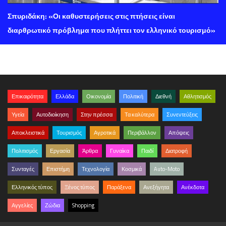
Σπυριδάκη: «Οι καθυστερήσεις στις πτήσεις είναι
διαρθρωτικό πρόβλημα που πλήττει τον ελληνικό τουρισμό»
Επικαιρότητα
Ελλάδα
Οικονομία
Πολιτική
Διεθνή
Αθλητισμός
Υγεία
Αυτοδιοίκηση
Στην πρέσσα
Τα καλύτερα
Συνεντεύξεις
Αποκλειστικά
Τουρισμός
Αγροτικά
Περιβάλλον
Απόψεις
Πολιτισμός
Εργασία
Άρθρα
Γυναίκα
Παιδί
Διατροφή
Συνταγές
Επιστήμη
Τεχνολογία
Κοσμικά
Auto-Moto
Ελληνικός τύπος
Ξένος τύπος
Παράξενα
Ανεξήγητα
Ανέκδοτα
Αγγελίες
Ζώδια
Shopping