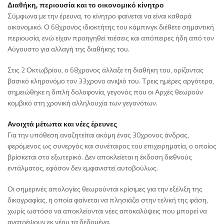
Διαθήκη, περιουσία και το οικονομικό κίνητρο
Σύμφωνα με την έρευνα, το κίνητρο φαίνεται να είναι καθαρά
οικονομικό. Ο 68χρονος ιδιοκτήτης του κάμπινγκ διέθετε σημαντική
περιουσία, ενώ είχαν προηγηθεί πιέσεις και απόπειρες ήδη από τον
Αύγουστο για αλλαγή της διαθήκης του.
Στις 2 Οκτωβρίου, ο 68χρονος άλλαξε τη διαθήκη του, ορίζοντας
βασικό κληρονόμο τον 33χρονο ανιψιό του. Τρεις ημέρες αργότερα,
σημειώθηκε η διπλή δολοφονία, γεγονός που οι Αρχές θεωρούν
κομβικό στη χρονική αλληλουχία των γεγονότων.
Ανοιχτά μέτωπα και νέες έρευνες
Για την υπόθεση αναζητείται ακόμη ένας 30χρονος άνδρας,
φερόμενος ως συνεργός και συνέταιρος του επιχειρηματία, ο οποίος
βρίσκεται στο εξωτερικό. Δεν αποκλείεται η έκδοση διεθνούς
εντάλματος, εφόσον δεν εμφανιστεί αυτοβούλως.
Οι σημερινές απολογίες θεωρούνται κρίσιμες για την εξέλιξη της
δικογραφίας, η οποία φαίνεται να πλησιάζει στην τελική της φάση,
χωρίς ωστόσο να αποκλείονται νέες αποκαλύψεις που μπορεί να
ανατρέψουν εκ νέου τα δεδομένα.