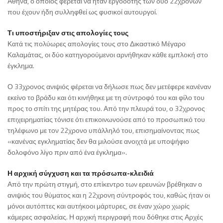
Αθήνα, ο οποίος φέρεται να ήταν εργοδότης των δύο 22χρονων
που έχουν ήδη συλληφθεί ως φυσικοί αυτουργοί.
Τι υποστήριξαν στις απολογίες τους
Κατά τις πολύωρες απολογίες τους στο Δικαστικό Μέγαρο
Καλαμάτας, οι δύο κατηγορούμενοι αρνήθηκαν κάθε εμπλοκή στο
έγκλημα.
Ο 33χρονος ανιψιός φέρεται να δήλωσε πως δεν μετέφερε κανέναν
εκείνο το βράδυ και ότι κινήθηκε με τη σύντροφό του και φίλο του
προς το σπίτι της μητέρας του. Από την πλευρά του, ο 32χρονος
επιχειρηματίας τόνισε ότι επικοινωνούσε από το προσωπικό του
τηλέφωνο με τον 22χρονο υπάλληλό του, επισημαίνοντας πως
«κανένας εγκληματίας δεν θα μιλούσε ανοιχτά με υποψήφιο
δολοφόνο λίγο πριν από ένα έγκλημα».
Η αρχική σύγχυση και τα πρόσωπα-κλειδιά
Από την πρώτη στιγμή, στο επίκεντρο των ερευνών βρέθηκαν ο
ανιψιός του θύματος και η 22χρονη σύντροφός του, καθώς ήταν οι
μόνοι αυτόπτες και αυτήκοοι μάρτυρες, σε έναν χώρο χωρίς
κάμερες ασφαλείας. Η αρχική περιγραφή που δόθηκε στις Αρχές