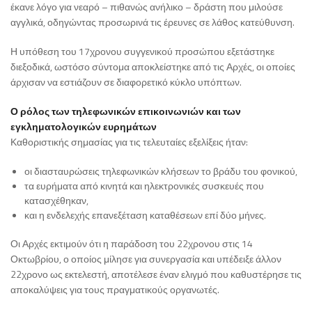
έκανε λόγο για νεαρό – πιθανώς ανήλικο – δράστη που μιλούσε
αγγλικά, οδηγώντας προσωρινά τις έρευνες σε λάθος κατεύθυνση.
Η υπόθεση του 17χρονου συγγενικού προσώπου εξετάστηκε
διεξοδικά, ωστόσο σύντομα αποκλείστηκε από τις Αρχές, οι οποίες
άρχισαν να εστιάζουν σε διαφορετικό κύκλο υπόπτων.
Ο ρόλος των τηλεφωνικών επικοινωνιών και των
εγκληματολογικών ευρημάτων
Καθοριστικής σημασίας για τις τελευταίες εξελίξεις ήταν:
οι διασταυρώσεις τηλεφωνικών κλήσεων το βράδυ του φονικού,
τα ευρήματα από κινητά και ηλεκτρονικές συσκευές που
κατασχέθηκαν,
και η ενδελεχής επανεξέταση καταθέσεων επί δύο μήνες.
Οι Αρχές εκτιμούν ότι η παράδοση του 22χρονου στις 14
Οκτωβρίου, ο οποίος μίλησε για συνεργασία και υπέδειξε άλλον
22χρονο ως εκτελεστή, αποτέλεσε έναν ελιγμό που καθυστέρησε τις
αποκαλύψεις για τους πραγματικούς οργανωτές.