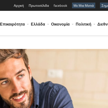
Αρχική
Πρωτοσέλιδα
facebook
Με Μια Ματιά
Σημε
Επικαιρότητα
Ελλάδα
Οικονομία
Πολιτική
Διεθν