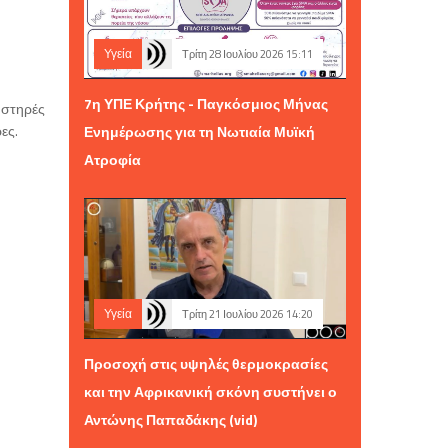
Υγεία
Τρίτη 28 Ιουλίου 2026 15:11
7η ΥΠΕ Κρήτης - Παγκόσμιος Μήνας
αυστηρές
ες.
Ενημέρωσης για τη Νωτιαία Μυϊκή
Ατροφία
Υγεία
Τρίτη 21 Ιουλίου 2026 14:20
Προσοχή στις υψηλές θερμοκρασίες
και την Αφρικανική σκόνη συστήνει ο
Αντώνης Παπαδάκης (vid)