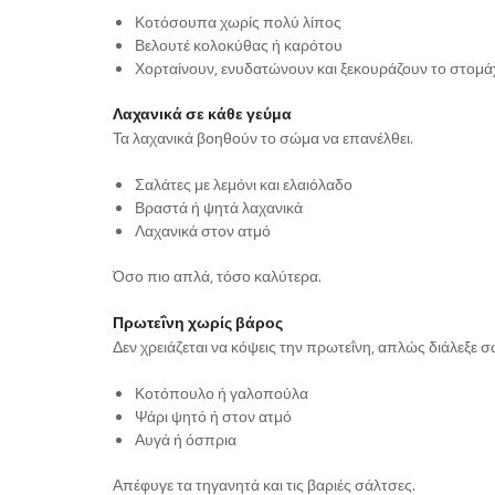
Κοτόσουπα χωρίς πολύ λίπος
Βελουτέ κολοκύθας ή καρότου
Χορταίνουν, ενυδατώνουν και ξεκουράζουν το στομάχ
Λαχανικά σε κάθε γεύμα
Τα λαχανικά βοηθούν το σώμα να επανέλθει.
Σαλάτες με λεμόνι και ελαιόλαδο
Βραστά ή ψητά λαχανικά
Λαχανικά στον ατμό
Όσο πιο απλά, τόσο καλύτερα.
Πρωτεΐνη χωρίς βάρος
Δεν χρειάζεται να κόψεις την πρωτεΐνη, απλώς διάλεξε 
Κοτόπουλο ή γαλοπούλα
Ψάρι ψητό ή στον ατμό
Αυγά ή όσπρια
Απέφυγε τα τηγανητά και τις βαριές σάλτσες.