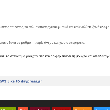
ξυπνες επιλογές, το σώμα επανέρχεται φυσικά και εσύ νιώθεις ξανά ελαφρι
πεις ξανά σε ρυθμό – χωρίς άγχος και χωρίς στερήσεις.
ιατί το στέγνωμα ρούχων στο καλοριφέρ ευνοεί τη μούχλα και απειλεί την
ντε Like το daypress.gr