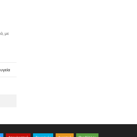
ά, με
 υγεία