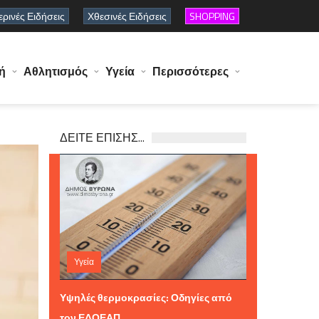
ρινές Ειδήσεις
Χθεσινές Ειδήσεις
SHOPPING
ή
Αθλητισμός
Υγεία
Περισσότερες
ΔΕΙΤΕ ΕΠΙΣΗΣ...
Υγεία
Πέμπτη 06 Αυγούστου 2026 11:59
Υψηλές θερμοκρασίες: Οδηγίες από
τον ΕΔΟΕΑΠ