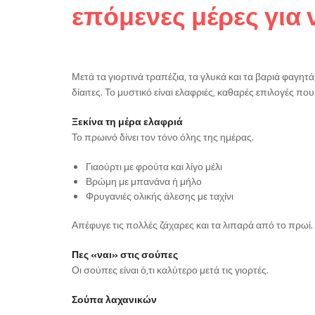
επόμενες μέρες για
Μετά τα γιορτινά τραπέζια, τα γλυκά και τα βαριά φαγητ
δίαιτες. Το μυστικό είναι ελαφριές, καθαρές επιλογές π
Ξεκίνα τη μέρα ελαφριά
Το πρωινό δίνει τον τόνο όλης της ημέρας.
Γιαούρτι με φρούτα και λίγο μέλι
Βρώμη με μπανάνα ή μήλο
Φρυγανιές ολικής άλεσης με ταχίνι
Απέφυγε τις πολλές ζάχαρες και τα λιπαρά από το πρωί.
Πες «ναι» στις σούπες
Οι σούπες είναι ό,τι καλύτερο μετά τις γιορτές.
Σούπα λαχανικών