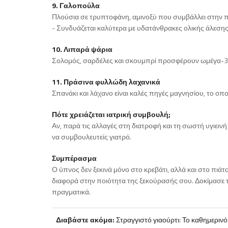
9. Γαλοπούλα
Πλούσια σε τρυπτοφάνη, αμινοξύ που συμβάλλει στην 
- Συνδυάζεται καλύτερα με υδατάνθρακες ολικής άλεσης
10. Λιπαρά ψάρια
Σολομός, σαρδέλες και σκουμπρί προσφέρουν ωμέγα-3 κα
11. Πράσινα φυλλώδη λαχανικά
Σπανάκι και λάχανο είναι καλές πηγές μαγνησίου, το ο
Πότε χρειάζεται ιατρική συμβουλή;
Αν, παρά τις αλλαγές στη διατροφή και τη σωστή υγιειν
να συμβουλευτείς γιατρό.
Συμπέρασμα
Ο ύπνος δεν ξεκινά μόνο στο κρεβάτι, αλλά και στο πιά
διαφορά στην ποιότητα της ξεκούρασής σου. Δοκίμασε τι
πραγματικά.
Διαβάστε ακόμα:
Στραγγιστό γιαούρτι: Το καθημερινό