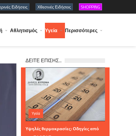
ρινές Ειδήσεις
Χθεσινές Ειδήσεις
SHOPPING
ή
Αθλητισμός
Υγεία
Περισσότερες
ΔΕΙΤΕ ΕΠΙΣΗΣ...
Υγεία
Πέμπτη 06 Αυγούστου 2026 11:59
Υψηλές θερμοκρασίες: Οδηγίες από