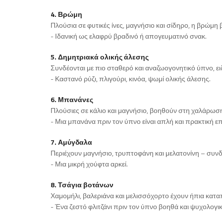
4. Βρώμη
Πλούσια σε φυτικές ίνες, μαγνήσιο και σίδηρο, η βρώμη
- Ιδανική ως ελαφρύ βραδινό ή απογευματινό σνακ.
5. Δημητριακά ολικής άλεσης
Συνδέονται με πιο σταθερό και αναζωογονητικό ύπνο, ει
- Καστανό ρύζι, πλιγούρι, κινόα, ψωμί ολικής άλεσης.
6. Μπανάνες
Πλούσιες σε κάλιο και μαγνήσιο, βοηθούν στη χαλάρωσ
- Μια μπανάνα πριν τον ύπνο είναι απλή και πρακτική επ
7. Αμύγδαλα
Περιέχουν μαγνήσιο, τρυπτοφάνη και μελατονίνη – συν
- Μια μικρή χούφτα αρκεί.
8. Τσάγια βοτάνων
Χαμομήλι, βαλεριάνα και μελισσόχορτο έχουν ήπια κατ
- Ένα ζεστό φλιτζάνι πριν τον ύπνο βοηθά και ψυχολογικ