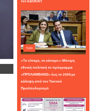
τον ΕΔΟΕΑΠ
Υγεία
Σάββατο 01 Αυγούστου 2026 12:01
«Το είπαμε, το κάναμε»: Μόνιμη
εθνική πολιτική το πρόγραμμα
«ΠΡΟΛΑΜΒΑΝΩ» έως το 2030 με
κάλυψη από τον Τακτικό
Προϋπολογισμό