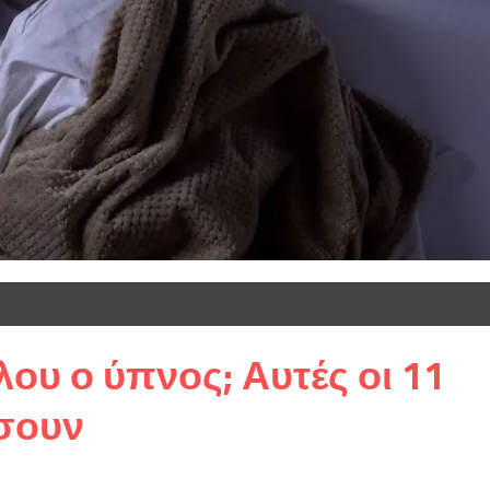
λου ο ύπνος; Αυτές οι 11
ήσουν