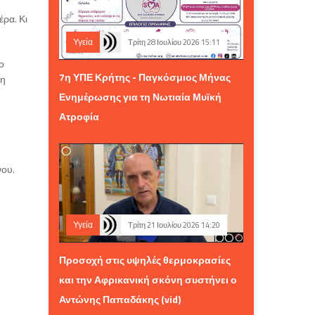
έρα. Κι
.
Υγεία
Τρίτη 28 Ιουλίου 2026 15:11
ο
7η ΥΠΕ Κρήτης - Παγκόσμιος Μήνας
 η
Ενημέρωσης για τη Νωτιαία Μυϊκή
Ατροφία
νου.
Υγεία
Τρίτη 21 Ιουλίου 2026 14:20
Προσοχή στις υψηλές θερμοκρασίες
και την Αφρικανική σκόνη συστήνει ο
Αντώνης Παπαδάκης (vid)