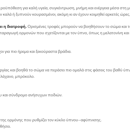
 προϋπόθεση για καλή υγεία, συγκέντρωση, μνήμη και ενέργεια μέσα στη μ
 καλά ή ξυπνούν κουρασμένοι, ακόμη κι αν έχουν κοιμηθεί αρκετές ώρες
ι η διατροφή.
Ορισμένες τροφές μπορούν να βοηθήσουν το σώμα και τ
αραγωγή ορμονών που σχετίζονται με τον ύπνο, όπως η μελατονίνη και
ι για πιο ήρεμα και ξεκούραστα βράδια.
ργίας και βοηθά το σώμα να περάσει πιο ομαλά στις φάσεις του βαθύ ύπ
, λάχανο, μπρόκολο.
νου και σύνδρομο ανήσυχων ποδιών.
ης, της ορμόνης που ρυθμίζει τον κύκλο ύπνου–αφύπνισης.
θήσει.