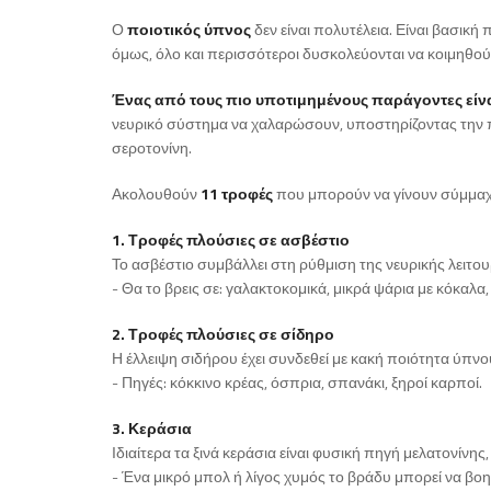
Ο
ποιοτικός ύπνος
δεν είναι πολυτέλεια. Είναι βασική
όμως, όλο και περισσότεροι δυσκολεύονται να κοιμηθούν
Ένας από τους πιο υποτιμημένους παράγοντες είνα
νευρικό σύστημα να χαλαρώσουν, υποστηρίζοντας την π
σεροτονίνη.
Ακολουθούν
11 τροφές
που μπορούν να γίνουν σύμμαχο
1. Τροφές πλούσιες σε ασβέστιο
Το ασβέστιο συμβάλλει στη ρύθμιση της νευρικής λειτου
- Θα το βρεις σε: γαλακτοκομικά, μικρά ψάρια με κόκαλα
2. Τροφές πλούσιες σε σίδηρο
Η έλλειψη σιδήρου έχει συνδεθεί με κακή ποιότητα ύπ
- Πηγές: κόκκινο κρέας, όσπρια, σπανάκι, ξηροί καρποί.
3. Κεράσια
Ιδιαίτερα τα ξινά κεράσια είναι φυσική πηγή μελατονίν
- Ένα μικρό μπολ ή λίγος χυμός το βράδυ μπορεί να βοη