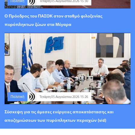
Πολιτική
Τετάρτη 05 Αυγούστου 2026 15:30
Ο Πρόεδρος του ΠΑΣΟΚ στον σταθμό φιλοξενίας
πυρόπληκτων ζώων στα Μέγαρα
Πολιτική
Τετάρτη 05 Αυγούστου 2026 15:26
Σύσκεψη για τις άμεσες ενέργειες αποκατάστασης και
αποζημιώσεων των πυρόπληκτων περιοχών (vid)