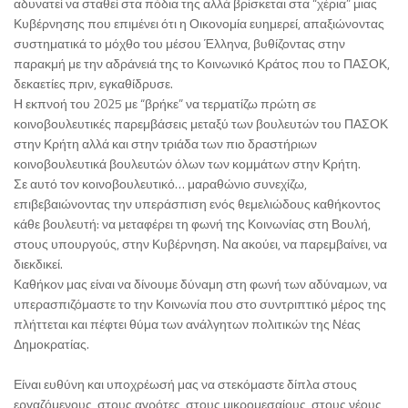
αδυνατεί να σταθεί στα πόδια της αλλά βρίσκεται στα “χέρια” μιας
Κυβέρνησης που επιμένει ότι η Οικονομία ευημερεί, απαξιώνοντας
συστηματικά το μόχθο του μέσου Έλληνα, βυθίζοντας στην
παρακμή με την αδράνειά της το Κοινωνικό Κράτος που το ΠΑΣΟΚ,
δεκαετίες πριν, εγκαθίδρυσε.
Η εκπνοή του 2025 με “βρήκε” να τερματίζω πρώτη σε
κοινοβουλευτικές παρεμβάσεις μεταξύ των βουλευτών του ΠΑΣΟΚ
στην Κρήτη αλλά και στην τριάδα των πιο δραστήριων
κοινοβουλευτικά βουλευτών όλων των κομμάτων στην Κρήτη.
Σε αυτό τον κοινοβουλευτικό… μαραθώνιο συνεχίζω,
επιβεβαιώνοντας την υπεράσπιση ενός θεμελιώδους καθήκοντος
κάθε βουλευτή: να μεταφέρει τη φωνή της Κοινωνίας στη Βουλή,
στους υπουργούς, στην Κυβέρνηση. Να ακούει, να παρεμβαίνει, να
διεκδικεί.
Καθήκον μας είναι να δίνουμε δύναμη στη φωνή των αδύναμων, να
υπερασπιζόμαστε το την Κοινωνία που στο συντριπτικό μέρος της
πλήττεται και πέφτει θύμα των ανάλγητων πολιτικών της Νέας
Δημοκρατίας.
Είναι ευθύνη και υποχρέωσή μας να στεκόμαστε δίπλα στους
εργαζόμενους, στους αγρότες, στους μικρομεσαίους, στους νέους