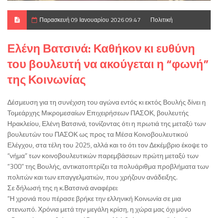
Παρασκευή 09 Ιανουαρίου 2026 09:47
Πολιτική
Ελένη Βατσινά: Καθήκον κι ευθύνη
του βουλευτή να ακούγεται η “φωνή”
της Κοινωνίας
Δέσμευση για τη συνέχιση του αγώνα εντός κι εκτός Βουλής δίνει η
Τομεάρχης Μικρομεσαίων Επιχειρήσεων ΠΑΣΟΚ, βουλευτής
Ηρακλείου, Ελένη Βατσινά, τονίζοντας ότι η πρωτιά της μεταξύ των
βουλευτών του ΠΑΣΟΚ ως προς τα Μέσα Κοινοβουλευτικού
Ελέγχου, στα τέλη του 2025, αλλά και το ότι τον Δεκέμβριο έκοψε το
“νήμα” των κοινοβουλευτικών παρεμβάσεων πρώτη μεταξύ των
“300” της Βουλής, αντικατοπτρίζει τα πολυάριθμα προβλήματα των
πολιτών και των επαγγελματιών, που χρήζουν ανάδειξης.
Σε δήλωσή της η κ.Βατσινά αναφέρει:
“Η χρονιά που πέρασε βρήκε την ελληνική Κοινωνία σε μια
στενωπό. Χρόνια μετά την μεγάλη κρίση, η χώρα μας όχι μόνο