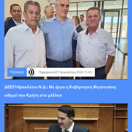
Πολιτική
Παρασκευή 07 Αυγούστου 2026 15:03
ΔΕΕΠ Ηρακλείου Ν.Δ.: Με έργα η Κυβέρνηση Μητσοτάκη
οδηγεί την Κρήτη στο μέλλον