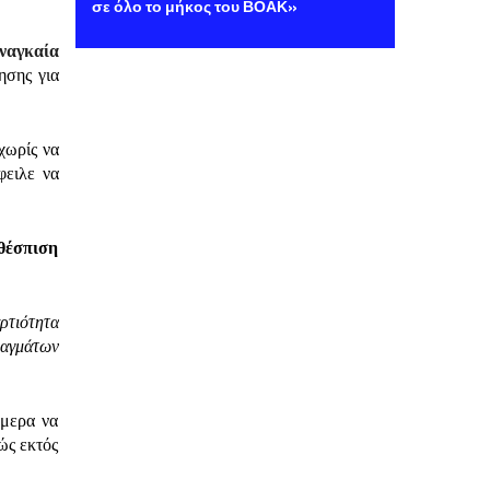
σε όλο το μήκος του ΒΟΑΚ»
ναγκαία
ησης για
χωρίς να
φειλε να
 θέσπιση
ρτιότητα
ραγμάτων
ήμερα να
τώς εκτός