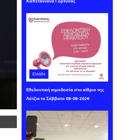
Καπετανιανά Γόρτυνας
Ελλάδα
Παρασκευή 07 Αυγούστου 2026 14:16
Εθελοντική αιμοδοσία στο αίθριο της
Λότζια το Σάββατο 08-08-2026