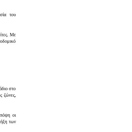
σία του
ίτες. Με
εοδομικό
άδιο στο
ς ζώνες,
πόψη οι
λήξη των