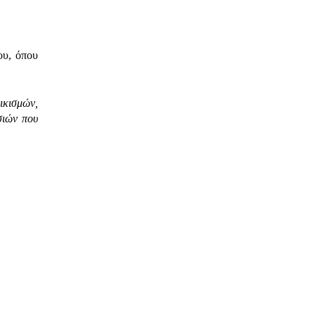
ου, όπου
ικισμών,
σιών που