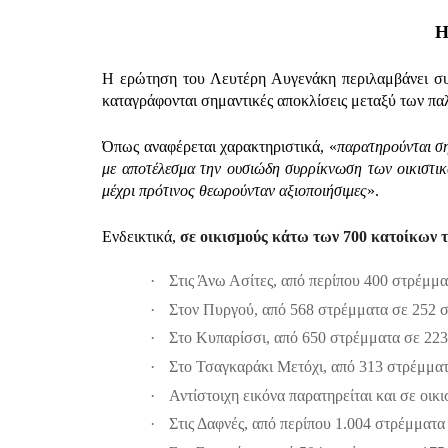
Η
Η ερώτηση του Λευτέρη Αυγενάκη περιλαμβάνει συ
καταγράφονται σημαντικές αποκλίσεις μεταξύ των πα
Όπως αναφέρεται χαρακτηριστικά, «
παρατηρούνται ση
με αποτέλεσμα την ουσιώδη συρρίκνωση των οικιστι
μέχρι πρότινος θεωρούνταν αξιοποιήσιμες
».
Ενδεικτικά,
σε οικισμούς κάτω των 700 κατοίκων 
·
Στις Άνω Ασίτες, από περίπου 400 στρέμμ
·
Στον Πυργού, από 568 στρέμματα σε 252 
·
Στο Κυπαρίσσι, από 650 στρέμματα σε 223
·
Στο Τσαγκαράκι Μετόχι, από 313 στρέμματ
·
Αντίστοιχη εικόνα παρατηρείται και σε οικ
·
Στις Δαφνές, από περίπου 1.004 στρέμματα