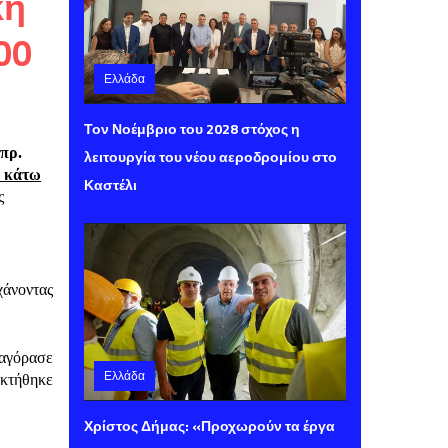
κη
00
Ελλάδα
Παρασκευή 07 Αυγούστου 2026 14:00
Τον Νοέμβριο του 2028 στόχος η
 πρ.
λειτουργία του νέου αεροδρομίου στο
ν κάτω
Καστέλι
ς
χάνοντας
 αγόρασε
Ελλάδα
οκτήθηκε
Παρασκευή 07 Αυγούστου 2026 13:40
Χρίστος Δήμας: «Προχωρούν τα έργα