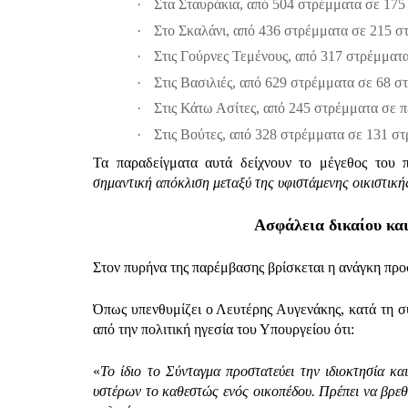
·
Στα Σταυράκια, από 504 στρέμματα σε 175
·
Στο Σκαλάνι, από 436 στρέμματα σε 215 σ
·
Στις Γούρνες Τεμένους, από 317 στρέμματ
·
Στις Βασιλιές, από 629 στρέμματα σε 68 σ
·
Στις Κάτω Ασίτες, από 245 στρέμματα σε 
·
Στις Βούτες, από 328 στρέμματα σε 131 σ
Τα παραδείγματα αυτά δείχνουν το μέγεθος του 
σημαντική απόκλιση μεταξύ της υφιστάμενης οικιστικ
Ασφάλεια δικαίου κα
Στον πυρήνα της παρέμβασης βρίσκεται η ανάγκη προσ
Όπως υπενθυμίζει ο Λευτέρης Αυγενάκης, κατά τη σ
από την πολιτική ηγεσία του Υπουργείου ότι:
«
Το ίδιο το Σύνταγμα προστατεύει την ιδιοκτησία κα
υστέρων το καθεστώς ενός οικοπέδου. Πρέπει να βρεθ