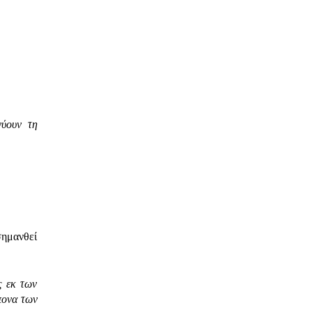
νύουν τη
σημανθεί
ς εκ των
πονα των