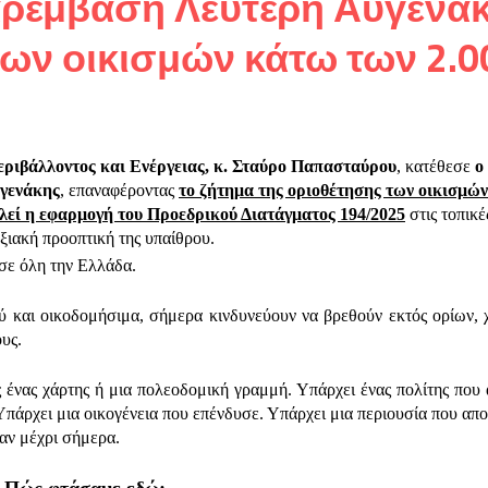
αρέμβαση Λευτέρη Αυγενά
των οικισμών κάτω των 2.0
ριβάλλοντος και Ενέργειας, κ. Σταύρο Παπασταύρου
, κατέθεσε
ο
υγενάκης
, επαναφέροντας
το ζήτημα της οριοθέτησης των οικισμώ
λεί η εφαρμογή του Προεδρικού Διατάγματος 194/2025
στις τοπικέ
υξιακή προοπτική της υπαίθρου.
σε όλη την Ελλάδα.
ύ και οικοδομήσιμα, σήμερα κινδυνεύουν να βρεθούν εκτός ορίων, 
ους.
 ένας χάρτης ή μια πολεοδομική γραμμή. Υπάρχει ένας πολίτης που
 Υπάρχει μια οικογένεια που επένδυσε. Υπάρχει μια περιουσία που απ
αν μέχρι σήμερα.
Πώς φτάσαμε εδώ;