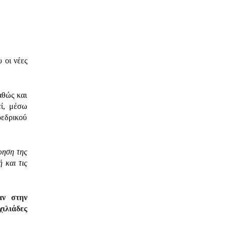
 οι νέες
αθώς και
εί, μέσω
εδρικού
ρηση της
 και τις
αν στην
ιλιάδες