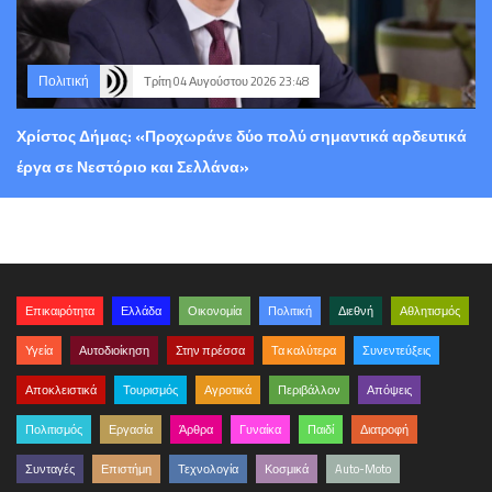
Πολιτική
Τρίτη 04 Αυγούστου 2026 23:48
Χρίστος Δήμας: «Προχωράνε δύο πολύ σημαντικά αρδευτικά
έργα σε Νεστόριο και Σελλάνα»
Επικαιρότητα
Ελλάδα
Οικονομία
Πολιτική
Διεθνή
Αθλητισμός
Υγεία
Αυτοδιοίκηση
Στην πρέσσα
Τα καλύτερα
Συνεντεύξεις
Αποκλειστικά
Τουρισμός
Αγροτικά
Περιβάλλον
Απόψεις
Πολιτισμός
Εργασία
Άρθρα
Γυναίκα
Παιδί
Διατροφή
Συνταγές
Επιστήμη
Τεχνολογία
Κοσμικά
Auto-Moto