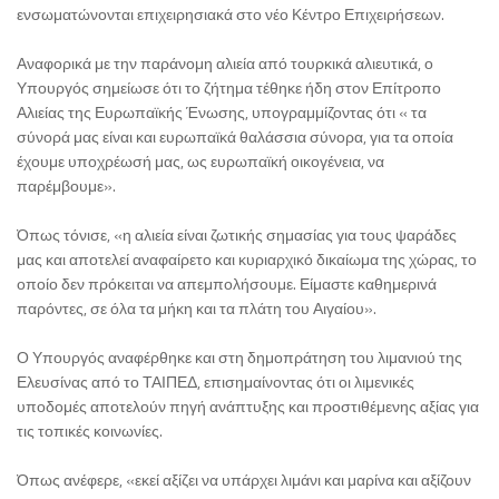
ενσωματώνονται επιχειρησιακά στο νέο Κέντρο Επιχειρήσεων.
Αναφορικά με την παράνομη αλιεία από τουρκικά αλιευτικά, ο
Υπουργός σημείωσε ότι το ζήτημα τέθηκε ήδη στον Επίτροπο
Αλιείας της Ευρωπαϊκής Ένωσης, υπογραμμίζοντας ότι « τα
σύνορά μας είναι και ευρωπαϊκά θαλάσσια σύνορα, για τα οποία
έχουμε υποχρέωσή μας, ως ευρωπαϊκή οικογένεια, να
παρέμβουμε».
Όπως τόνισε, «η αλιεία είναι ζωτικής σημασίας για τους ψαράδες
μας και αποτελεί αναφαίρετο και κυριαρχικό δικαίωμα της χώρας, το
οποίο δεν πρόκειται να απεμπολήσουμε. Είμαστε καθημερινά
παρόντες, σε όλα τα μήκη και τα πλάτη του Αιγαίου».
Ο Υπουργός αναφέρθηκε και στη δημοπράτηση του λιμανιού της
Ελευσίνας από το ΤΑΙΠΕΔ, επισημαίνοντας ότι οι λιμενικές
υποδομές αποτελούν πηγή ανάπτυξης και προστιθέμενης αξίας για
τις τοπικές κοινωνίες.
Όπως ανέφερε, «εκεί αξίζει να υπάρχει λιμάνι και μαρίνα και αξίζουν