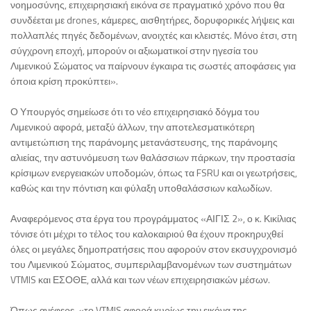
νοημοσύνης, επιχειρησιακή εικόνα σε πραγματικό χρόνο που θα
συνδέεται με drones, κάμερες, αισθητήρες, δορυφορικές λήψεις και
πολλαπλές πηγές δεδομένων, ανοιχτές και κλειστές. Μόνο έτσι, στη
σύγχρονη εποχή, μπορούν οι αξιωματικοί στην ηγεσία του
Λιμενικού Σώματος να παίρνουν έγκαιρα τις σωστές αποφάσεις για
όποια κρίση προκύπτει».
Ο Υπουργός σημείωσε ότι το νέο επιχειρησιακό δόγμα του
Λιμενικού αφορά, μεταξύ άλλων, την αποτελεσματικότερη
αντιμετώπιση της παράνομης μετανάστευσης, της παράνομης
αλιείας, την αστυνόμευση των θαλάσσιων πάρκων, την προστασία
κρίσιμων ενεργειακών υποδομών, όπως τα FSRU και οι γεωτρήσεις,
καθώς και την πόντιση και φύλαξη υποθαλάσσιων καλωδίων.
Αναφερόμενος στα έργα του προγράμματος «ΑΙΓΙΣ 2», ο κ. Κικίλιας
τόνισε ότι μέχρι το τέλος του καλοκαιριού θα έχουν προκηρυχθεί
όλες οι μεγάλες δημοπρατήσεις που αφορούν στον εκσυγχρονισμό
του Λιμενικού Σώματος, συμπεριλαμβανομένων των συστημάτων
VTMIS και ΕΣΟΘΕ, αλλά και των νέων επιχειρησιακών μέσων.
Όπως ανέφερε, «το VTMIS αφορά κυρίως την εικόνα της