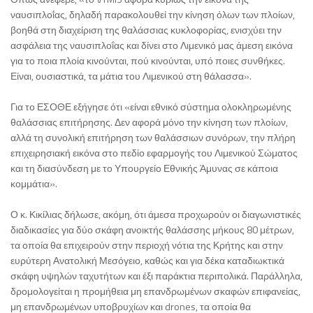
ναυσιπλοΐας, δηλαδή παρακολουθεί την κίνηση όλων των πλοίων,
βοηθά στη διαχείριση της θαλάσσιας κυκλοφορίας, ενισχύει την
ασφάλεια της ναυσιπλοΐας και δίνει στο Λιμενικό μας άμεση εικόνα
για το ποια πλοία κινούνται, πού κινούνται, υπό ποιες συνθήκες.
Είναι, ουσιαστικά, τα μάτια του Λιμενικού στη θάλασσα».
Για το ΕΣΟΘΕ εξήγησε ότι «είναι εθνικό σύστημα ολοκληρωμένης
θαλάσσιας επιτήρησης. Δεν αφορά μόνο την κίνηση των πλοίων,
αλλά τη συνολική επιτήρηση των θαλάσσιων συνόρων, την πλήρη
επιχειρησιακή εικόνα στο πεδίο εφαρμογής του Λιμενικού Σώματος
και τη διασύνδεση με το Υπουργείο Εθνικής Άμυνας σε κάποια
κομμάτια».
Ο κ. Κικίλιας δήλωσε, ακόμη, ότι άμεσα προχωρούν οι διαγωνιστικές
διαδικασίες για δύο σκάφη ανοικτής θαλάσσης μήκους 80 μέτρων,
τα οποία θα επιχειρούν στην περιοχή νότια της Κρήτης και στην
ευρύτερη Ανατολική Μεσόγειο, καθώς και για δέκα καταδιωκτικά
σκάφη υψηλών ταχυτήτων και έξι παράκτια περιπολικά. Παράλληλα,
δρομολογείται η προμήθεια μη επανδρωμένων σκαφών επιφανείας,
μη επανδρωμένων υποβρυχίων και drones, τα οποία θα