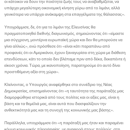
οι κάτοικοι να δουν την ποιότητα ζωής τους να αναβαθμίζεται, να
υπάρχει μεγαλύτερη οικονομική κίνηση γύρω από το λιμάνι, αλλά
γενικότερα να υπάρχει ανάκαμψη στα επαγγέλματα της θάλασσας».
Υπογράμμισε, δε, ότι για το λιμάνι της Ελευσίνας θα
πραγματοποιηθεί διεθνής διαγωνισμός, σημειώνοντας ότι «είμαστε
μια σύγχρονη, μοντέρνα ευρωπαϊκή χώρα και δεν θα μπορούσε να
γίνει αλλιώς», ενώ πρόσθεσε ότι «είναι κάτι παραπάνω από
προφανές ότι οι Αμερικάνοι, έχουν ξαναγυρίσει στη χώρα με διάθεση
επενδύσεων, κάτι το οποίο δεν βλέπαμε πριν από δέκα, δεκαπέντε ή
είκοσι χρόνια. Τώρα, με ικανοποίηση, παρατηρούμε ότι αυτό δίνει
προστιθέμενη αξία στη χώρα».
Κλείνοντας, ο Υπουργός αναφέρθηκε στο συνέδριο της Νέας
Δημοκρατίας, επισημαίνοντας ότι «η ταυτότητα της παράταξής μας
διαμορφώθηκε ιστορικά από τους πολίτες και οι αξίες μας, είναι η
βάση και τα θεμέλιά μας, είναι αυτά που διασφαλίζουν την
ανθεκτικότητά μας και τη συνοχή της κοινωνικής μας βάσης».
Παράλληλα, υπογράμμισε ότι «η παράταξή μας ήταν και παραμένει
κόμμα κοινωνικής πλειοψηφίας, με αναφορά στους πολλούς, στη