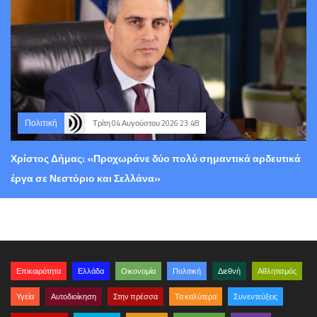
Πολιτική
Τρίτη 04 Αυγούστου 2026 23:48
Χρίστος Δήμας: «Προχωράνε δύο πολύ σημαντικά αρδευτικά
έργα σε Νεστόριο και Σελλάνα»
Επικαιρότητα
Ελλάδα
Οικονομία
Πολιτική
Διεθνή
Αθλητισμός
Υγεία
Αυτοδιοίκηση
Στην πρέσσα
Τα καλύτερα
Συνεντεύξεις