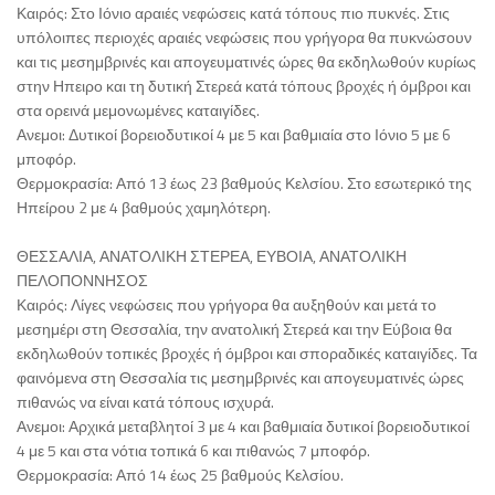
Καιρός: Στο Ιόνιο αραιές νεφώσεις κατά τόπους πιο πυκνές. Στις
υπόλοιπες περιοχές αραιές νεφώσεις που γρήγορα θα πυκνώσουν
και τις μεσημβρινές και απογευματινές ώρες θα εκδηλωθούν κυρίως
στην Ηπειρο και τη δυτική Στερεά κατά τόπους βροχές ή όμβροι και
στα ορεινά μεμονωμένες καταιγίδες.
Ανεμοι: Δυτικοί βορειοδυτικοί 4 με 5 και βαθμιαία στο Ιόνιο 5 με 6
μποφόρ.
Θερμοκρασία: Από 13 έως 23 βαθμούς Κελσίου. Στο εσωτερικό της
Ηπείρου 2 με 4 βαθμούς χαμηλότερη.
ΘΕΣΣΑΛΙΑ, ΑΝΑΤΟΛΙΚΗ ΣΤΕΡΕΑ, ΕΥΒΟΙΑ, ΑΝΑΤΟΛΙΚΗ
ΠΕΛΟΠΟΝΝΗΣΟΣ
Καιρός: Λίγες νεφώσεις που γρήγορα θα αυξηθούν και μετά το
μεσημέρι στη Θεσσαλία, την ανατολική Στερεά και την Εύβοια θα
εκδηλωθούν τοπικές βροχές ή όμβροι και σποραδικές καταιγίδες. Τα
φαινόμενα στη Θεσσαλία τις μεσημβρινές και απογευματινές ώρες
πιθανώς να είναι κατά τόπους ισχυρά.
Ανεμοι: Αρχικά μεταβλητοί 3 με 4 και βαθμιαία δυτικοί βορειοδυτικοί
4 με 5 και στα νότια τοπικά 6 και πιθανώς 7 μποφόρ.
Θερμοκρασία: Από 14 έως 25 βαθμούς Κελσίου.