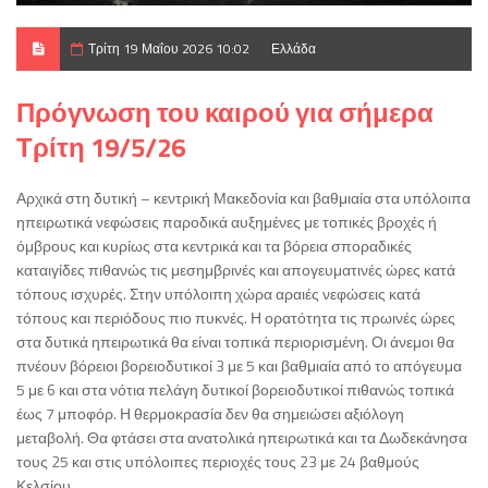
Τρίτη 19 Μαΐου 2026 10:02
Ελλάδα
Πρόγνωση του καιρού για σήμερα
Τρίτη 19/5/26
Αρχικά στη δυτική – κεντρική Μακεδονία και βαθμιαία στα υπόλοιπα
ηπειρωτικά νεφώσεις παροδικά αυξημένες με τοπικές βροχές ή
όμβρους και κυρίως στα κεντρικά και τα βόρεια σποραδικές
καταιγίδες πιθανώς τις μεσημβρινές και απογευματινές ώρες κατά
τόπους ισχυρές. Στην υπόλοιπη χώρα αραιές νεφώσεις κατά
τόπους και περιόδους πιο πυκνές. Η ορατότητα τις πρωινές ώρες
στα δυτικά ηπειρωτικά θα είναι τοπικά περιορισμένη. Οι άνεμοι θα
πνέουν βόρειοι βορειοδυτικοί 3 με 5 και βαθμιαία από το απόγευμα
5 με 6 και στα νότια πελάγη δυτικοί βορειοδυτικοί πιθανώς τοπικά
έως 7 μποφόρ. Η θερμοκρασία δεν θα σημειώσει αξιόλογη
μεταβολή. Θα φτάσει στα ανατολικά ηπειρωτικά και τα Δωδεκάνησα
τους 25 και στις υπόλοιπες περιοχές τους 23 με 24 βαθμούς
Κελσίου.