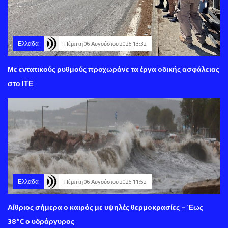
Ελλάδα
Πέμπτη 06 Αυγούστου 2026 13:32
Με εντατικούς ρυθμούς προχωράνε τα έργα οδικής ασφάλειας
στο ΙΤΕ
Ελλάδα
Πέμπτη 06 Αυγούστου 2026 11:52
Αίθριος σήμερα ο καιρός με υψηλές θερμοκρασίες – Έως
38°C ο υδράργυρος