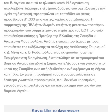
του Β. Αιγαίου σε αυτό το ηλικιακό κοινό. Η διοργάνωση
περιλαμβάνει διάφορες επί μέρους δράσεις που σχετίζονται με την
υγεία, τη διατροφή, την ασφάλεια και τα ταξίδια και φέτος
προσέλκυσε 31.000 επισκέπτες, κυρίως συνταξιούχους. Η
συμμετοχή της ΠΒΑ ήταν δωρεάν και ήταν η μια εκ των τεσσάρων
προορισμών που συμμετείχαν στο περίπτερο του ΕΟΤ το οποίο
επισκέφθηκε επίσης η Πρέσβης της Ελλάδας στη Σουηδία κ.
Αικατερίνη Φουντουλάκη. Από τις επαφές που έκαναν με τους
επισκέπτες της εκδήλωσης τα στελέχη της Διεύθυνσης Τουρισμού
κ. Δ. Μενή και κ. Β. Ροδοπούλου, που εκπροσώπησαν την
Περιφέρεια στη διοργάνωση, διαπιστώθηκε ότι οι προορισμοί του
Βορείου Αιγαίου και ειδικά η Σάμος και η Λέσβος είναι γνωστοί στο
κοινό της Σουηδίας ενώ υπήρξε ιδιαίτερο ενδιαφέρον για τη Λήμνο
και τη Χίο. Εν γένει η προτίμησή τους προσανατολίστηκε σε
λιγότερο γνωστούς προορισμούς, που δεν είναι κορεσμένοι,
γεγονός που αποτελεί συγκριτικό πλεονέκτημα των νησιών του
Βορείου Αιγαίου.
Κάντε Like το daypress.gr