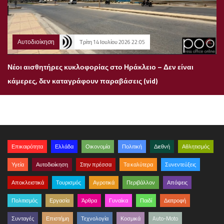
Αυτοδιοίκηση
Τρίτη 14 Ιουλίου 2026 22:05
Νέοι αισθητήρες κυκλοφορίας στο Ηράκλειο – Δεν είναι
κάμερες, δεν καταγράφουν παραβάσεις (vid)
Επικαιρότητα
Ελλάδα
Οικονομία
Πολιτική
Διεθνή
Αθλητισμός
Υγεία
Αυτοδιοίκηση
Στην πρέσσα
Τα καλύτερα
Συνεντεύξεις
Αποκλειστικά
Τουρισμός
Αγροτικά
Περιβάλλον
Απόψεις
Πολιτισμός
Εργασία
Άρθρα
Γυναίκα
Παιδί
Διατροφή
Συνταγές
Επιστήμη
Τεχνολογία
Κοσμικά
Auto-Moto