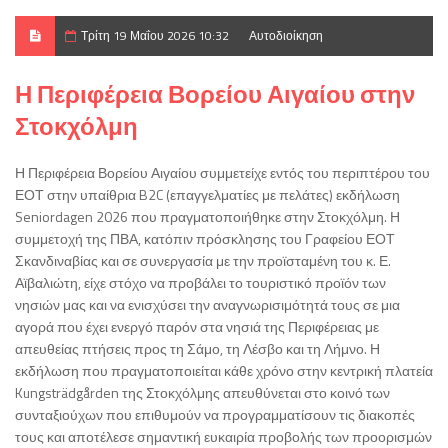
Τρίτη 19 Μαΐου 2026 10:32
Αυτοδιοίκηση
Η Περιφέρεια Βορείου Αιγαίου στην
Στοκχόλμη
Η Περιφέρεια Βορείου Αιγαίου συμμετείχε εντός του περιπτέρου του
ΕΟΤ στην υπαίθρια B2C (επαγγελματίες με πελάτες) εκδήλωση
Seniordagen 2026 που πραγματοποιήθηκε στην Στοκχόλμη. Η
συμμετοχή της ΠΒΑ, κατόπιν πρόσκλησης του Γραφείου ΕΟΤ
Σκανδιναβίας και σε συνεργασία με την προϊσταμένη του κ. Ε.
Αϊβαλιώτη, είχε στόχο να προβάλει το τουριστικό προϊόν των
νησιών μας και να ενισχύσει την αναγνωρισιμότητά τους σε μια
αγορά που έχει ενεργό παρόν στα νησιά της Περιφέρειας με
απευθείας πτήσεις προς τη Σάμο, τη Λέσβο και τη Λήμνο. Η
εκδήλωση που πραγματοποιείται κάθε χρόνο στην κεντρική πλατεία
Kungsträdgården της Στοκχόλμης απευθύνεται στο κοινό των
συνταξιούχων που επιθυμούν να προγραμματίσουν τις διακοπές
τους και αποτέλεσε σημαντική ευκαιρία προβολής των προορισμών