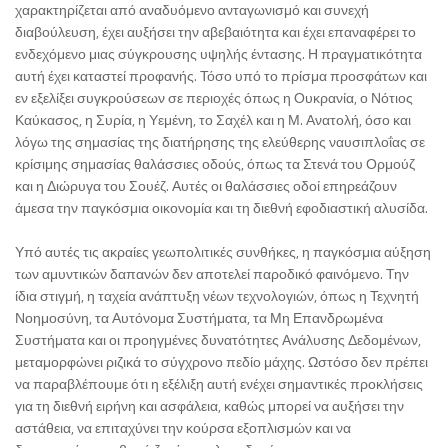
χαρακτηρίζεται από αναδυόμενο ανταγωνισμό και συνεχή
διαβούλευση, έχει αυξήσει την αβεβαιότητα και έχει επαναφέρει το
ενδεχόμενο μιας σύγκρουσης υψηλής έντασης. Η πραγματικότητα
αυτή έχει καταστεί προφανής. Τόσο υπό το πρίσμα προσφάτων και
εν εξελίξει συγκρούσεων σε περιοχές όπως η Ουκρανία, ο Νότιος
Καύκασος, η Συρία, η Υεμένη, το Σαχέλ και η Μ. Ανατολή, όσο και
λόγω της σημασίας της διατήρησης της ελεύθερης ναυσιπλοΐας σε
κρίσιμης σημασίας θαλάσσιες οδούς, όπως τα Στενά του Ορμούζ
και η Διώρυγα του Σουέζ. Αυτές οι θαλάσσιες οδοί επηρεάζουν
άμεσα την παγκόσμια οικονομία και τη διεθνή εφοδιαστική αλυσίδα.
Υπό αυτές τις ακραίες γεωπολιτικές συνθήκες, η παγκόσμια αύξηση
των αμυντικών δαπανών δεν αποτελεί παροδικό φαινόμενο. Την
ίδια στιγμή, η ταχεία ανάπτυξη νέων τεχνολογιών, όπως η Τεχνητή
Νοημοσύνη, τα Αυτόνομα Συστήματα, τα Μη Επανδρωμένα
Συστήματα και οι προηγμένες δυνατότητες Ανάλυσης Δεδομένων,
μεταμορφώνει ριζικά το σύγχρονο πεδίο μάχης. Ωστόσο δεν πρέπει
να παραβλέπουμε ότι η εξέλιξη αυτή ενέχει σημαντικές προκλήσεις
για τη διεθνή ειρήνη και ασφάλεια, καθώς μπορεί να αυξήσει την
αστάθεια, να επιταχύνει την κούρσα εξοπλισμών και να