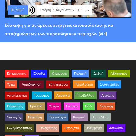
Πολιτική
Τετάρτη 05 Αυγούστου 2026 15:26
Σύσκεψη για τις άμεσες ενέργειες αποκατάστασης και
αποζημιώσεων των πυρόπληκτων περιοχών (vid)
Επικαιρότητα
Ελλάδα
Οικονομία
Πολιτική
Διεθνή
Αθλητισμός
Υγεία
Αυτοδιοίκηση
Στην πρέσσα
Τα καλύτερα
Συνεντεύξεις
Αποκλειστικά
Τουρισμός
Αγροτικά
Περιβάλλον
Απόψεις
Πολιτισμός
Εργασία
Άρθρα
Γυναίκα
Παιδί
Διατροφή
Συνταγές
Επιστήμη
Τεχνολογία
Κοσμικά
Auto-Moto
Ελληνικός τύπος
Ξένος τύπος
Παράξενα
Ανεξήγητα
Ανέκδοτα