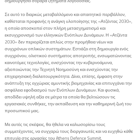
δημιουργήσει σοβαρά ζητήματα λογοδοσίας.
Σε αυτό το διαρκώς μεταβαλλόμενο και απαιτητικό περιβάλλον,
καθίσταται προφανής η ανάγκη υλοποίησης της «Ατζέντας 2030»,
η οποία αποσκοπεί στον πλήρη μετασχηματισμό και
εκσυγχρονισμό των ελληνικών Ενόπλων Δυνάμεων. Η «Ατζέντα
2030» δεν περιορίζεται απλώς στην προμήθεια νέων και
συγχρόνων οπλικών συστημάτων. Εστιάζει στη δημιουργία ενός
συγχρόνου, ολιστικού συστήματος αποτροπής, ενσωματώνοντας
καινοτόμες τεχνολογίες, ενισχύοντας την κυβερνοάμυνα,
αξιοποιώντας την Τεχνητή Νοημοσύνη και ενισχύοντας την
επιχειρησιακή διαλειτουργικότητα. Δίνει, επίσης, έμφαση στην
ανάπτυξη της εγχώριας αμυντικής βιομηχανίας και επιτυγχάνει την
ασφάλεια εφοδιασμού των Ενόπλων Δυνάμεων. Και φυσικά,
αποδίδει υψηλή αξία σε μέτρα τα οποία θα βελτιώσουν τις
εργασιακές συνθήκες, την εκπαίδευση και την καθημερινή ζωή του
προσωπικού μας.
Με αυτές τις σκέψεις, θα ήθελα να καλωσορίσω τους
συμμετέχοντες, να συγχαρώ τους διοργανωτές και να ευχηθώ κάθε
επιτυχία στις εργασίες του Athens Defence Summit.