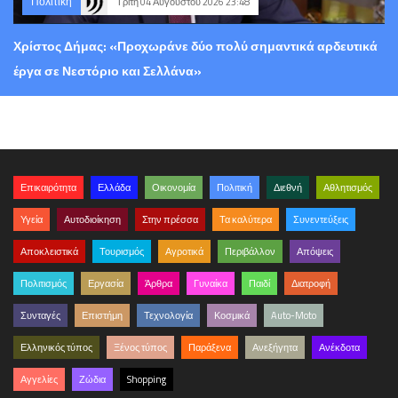
Πολιτική
Τρίτη 04 Αυγούστου 2026 23:48
Χρίστος Δήμας: «Προχωράνε δύο πολύ σημαντικά αρδευτικά
έργα σε Νεστόριο και Σελλάνα»
Επικαιρότητα
Ελλάδα
Οικονομία
Πολιτική
Διεθνή
Αθλητισμός
Υγεία
Αυτοδιοίκηση
Στην πρέσσα
Τα καλύτερα
Συνεντεύξεις
Αποκλειστικά
Τουρισμός
Αγροτικά
Περιβάλλον
Απόψεις
Πολιτισμός
Εργασία
Άρθρα
Γυναίκα
Παιδί
Διατροφή
Συνταγές
Επιστήμη
Τεχνολογία
Κοσμικά
Auto-Moto
Ελληνικός τύπος
Ξένος τύπος
Παράξενα
Ανεξήγητα
Ανέκδοτα
Αγγελίες
Ζώδια
Shopping