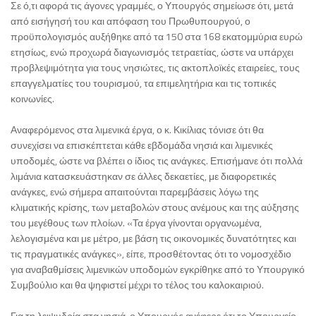
Σε ό,τι αφορά τις άγονες γραμμές, ο Υπουργός σημείωσε ότι, μετά
από εισήγησή του και απόφαση του Πρωθυπουργού, ο
προϋπολογισμός αυξήθηκε από τα 150 στα 168 εκατομμύρια ευρώ
ετησίως, ενώ προχωρά διαγωνισμός τετραετίας, ώστε να υπάρχει
προβλεψιμότητα για τους νησιώτες, τις ακτοπλοϊκές εταιρείες, τους
επαγγελματίες του τουρισμού, τα επιμελητήρια και τις τοπικές
κοινωνίες.
Αναφερόμενος στα λιμενικά έργα, ο κ. Κικίλιας τόνισε ότι θα
συνεχίσει να επισκέπτεται κάθε εβδομάδα νησιά και λιμενικές
υποδομές, ώστε να βλέπει ο ίδιος τις ανάγκες. Επισήμανε ότι πολλά
λιμάνια κατασκευάστηκαν σε άλλες δεκαετίες, με διαφορετικές
ανάγκες, ενώ σήμερα απαιτούνται παρεμβάσεις λόγω της
κλιματικής κρίσης, των μεταβολών στους ανέμους και της αύξησης
του μεγέθους των πλοίων. «Τα έργα γίνονται οργανωμένα,
λελογισμένα και με μέτρο, με βάση τις οικονομικές δυνατότητες και
τις πραγματικές ανάγκες», είπε, προσθέτοντας ότι το νομοσχέδιο
για αναβαθμίσεις λιμενικών υποδομών εγκρίθηκε από το Υπουργικό
Συμβούλιο και θα ψηφιστεί μέχρι το τέλος του καλοκαιριού.
Για τη λειψυδρία στα νησιά, ο Υπουργός ανέφερε ότι το Υπουργείο