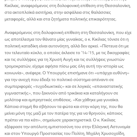
Κικίλιας, αναφερόμενος στη δολοφονική επίθεση στη Θεσσαλονίκη,
στα ακτοπλοϊκά εισιτήρια, στην ασφάλεια στις θαλάσσιες
μεταφορές, αλλά και στα ζητήματα πολιτικής επικαιρότητας.
Αναφερόμενος στη δολοφονική επίθεση στη Θεσσαλονίκη, που είχε
ως αποτέλεσμα τον θάνατο μίας γυναίκας, ο κ. Κικίλιας τόνισε ότι η
πολιτική καταδίκη είναι αυτονόητη, αλλά δεν αρκεί. «Πίστευα ότι με
τον τελευταίο κύκλο, ο οποίος έκλεισε το ’14-’15, με τις δικογραφίες
και τις συλλήψεις για τη Χρυσή Αυγή και τις συλλήψεις γνωστών
τρομοκρατών, είχαμε αφήσει πίσω μας όλη αυτή την ιστορία ως
κοινωνία», ανέφερε. Ο Υπουργός επισήμανε ότι «υπάρχει ευθύνη»
για την ανοχή που έδειξε το πολιτικό σύστημα απέναντι σε
συμπεριφορές «τυχοδιωκτικές» και σε λογικές «επαναστατικής
γυμναστικής», που ξεκινούν από τρικάκια και καταλήγουν σε
μολότοφ και εμπρηστικές επιθέσεις. «Και χάθηκε μια γυναίκα.
Κάποια στιγμή θα σβήσουν τα φώτα και στην κόρη της, που θα
μείνει μόνη της μαζί με τον πατέρα της για να θρηνούν, κάποιος
πρέπει να πει κάτι», σημείωσε χαρακτηριστικά. Ο κ. Κικίλιας
εξέφρασε την απόλυτη εμπιστοσύνη του στην Ελληνική Αστυνομία
και στον Υπουργό Προστασίας του Πολίτη, Μιχάλη Χρυσοχοΐδη,