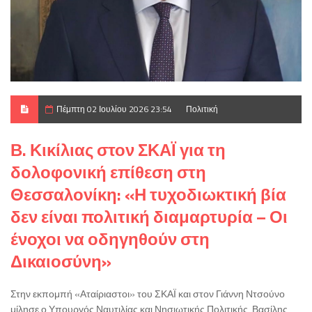
Πέμπτη 02 Ιουλίου 2026 23:54
Πολιτική
Β. Κικίλιας στον ΣΚΑΪ για τη
δολοφονική επίθεση στη
Θεσσαλονίκη: «Η τυχοδιωκτική βία
δεν είναι πολιτική διαμαρτυρία – Οι
ένοχοι να οδηγηθούν στη
Δικαιοσύνη»
Στην εκπομπή «Αταίριαστοι» του ΣΚΑΪ και στον Γιάννη Ντσούνο
μίλησε ο Υπουργός Ναυτιλίας και Νησιωτικής Πολιτικής, Βασίλης