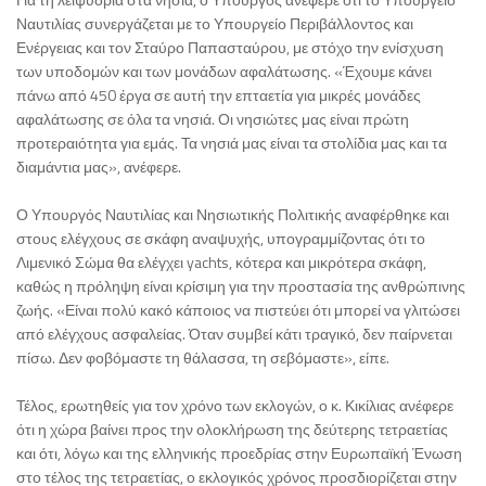
Ναυτιλίας συνεργάζεται με το Υπουργείο Περιβάλλοντος και
Ενέργειας και τον Σταύρο Παπασταύρου, με στόχο την ενίσχυση
των υποδομών και των μονάδων αφαλάτωσης. «Έχουμε κάνει
πάνω από 450 έργα σε αυτή την επταετία για μικρές μονάδες
αφαλάτωσης σε όλα τα νησιά. Οι νησιώτες μας είναι πρώτη
προτεραιότητα για εμάς. Τα νησιά μας είναι τα στολίδια μας και τα
διαμάντια μας», ανέφερε.
Ο Υπουργός Ναυτιλίας και Νησιωτικής Πολιτικής αναφέρθηκε και
στους ελέγχους σε σκάφη αναψυχής, υπογραμμίζοντας ότι το
Λιμενικό Σώμα θα ελέγχει yachts, κότερα και μικρότερα σκάφη,
καθώς η πρόληψη είναι κρίσιμη για την προστασία της ανθρώπινης
ζωής. «Είναι πολύ κακό κάποιος να πιστεύει ότι μπορεί να γλιτώσει
από ελέγχους ασφαλείας. Όταν συμβεί κάτι τραγικό, δεν παίρνεται
πίσω. Δεν φοβόμαστε τη θάλασσα, τη σεβόμαστε», είπε.
Τέλος, ερωτηθείς για τον χρόνο των εκλογών, ο κ. Κικίλιας ανέφερε
ότι η χώρα βαίνει προς την ολοκλήρωση της δεύτερης τετραετίας
και ότι, λόγω και της ελληνικής προεδρίας στην Ευρωπαϊκή Ένωση
στο τέλος της τετραετίας, ο εκλογικός χρόνος προσδιορίζεται στην