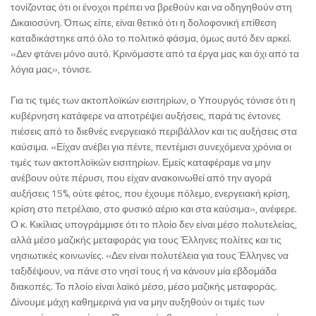
τονίζοντας ότι οι ένοχοι πρέπει να βρεθούν και να οδηγηθούν στη
Δικαιοσύνη. Όπως είπε, είναι θετικό ότι η δολοφονική επίθεση
καταδικάστηκε από όλο το πολιτικό φάσμα, όμως αυτό δεν αρκεί.
«Δεν φτάνει μόνο αυτό. Κρινόμαστε από τα έργα μας και όχι από τα
λόγια μας», τόνισε.
Για τις τιμές των ακτοπλοϊκών εισιτηρίων, ο Υπουργός τόνισε ότι η
κυβέρνηση κατάφερε να αποτρέψει αυξήσεις, παρά τις έντονες
πιέσεις από το διεθνές ενεργειακό περιβάλλον και τις αυξήσεις στα
καύσιμα. «Είχαν ανέβει για πέντε, πεντέμισι συνεχόμενα χρόνια οι
τιμές των ακτοπλοϊκών εισιτηρίων. Εμείς καταφέραμε να μην
ανέβουν ούτε πέρυσι, που είχαν ανακοινωθεί από την αγορά
αυξήσεις 15%, ούτε φέτος, που έχουμε πόλεμο, ενεργειακή κρίση,
κρίση στο πετρέλαιο, στο φυσικό αέριο και στα καύσιμα», ανέφερε.
Ο κ. Κικίλιας υπογράμμισε ότι το πλοίο δεν είναι μέσο πολυτελείας,
αλλά μέσο μαζικής μεταφοράς για τους Έλληνες πολίτες και τις
νησιωτικές κοινωνίες. «Δεν είναι πολυτέλεια για τους Έλληνες να
ταξιδέψουν, να πάνε στο νησί τους ή να κάνουν μία εβδομάδα
διακοπές. Το πλοίο είναι λαϊκό μέσο, μέσο μαζικής μεταφοράς.
Δίνουμε μάχη καθημερινά για να μην αυξηθούν οι τιμές των