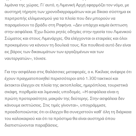
λιμάνια της χώρας. Γι’ αυτό, η Λιμενική Αρχή εφαρμόζει τον νόμο, με
αυστηρή τήρηση των χρονοδιαγραμμάτων και με δίκαιο σύστημα εκ
περιτροπής ελλιμενισμού για τα πλοία που δεν μπορούν να
παραμείνουν το βράδυ στη Ραφήνα. «Δεν υπάρχει καμία έκπτωση
στην ασφάλεια. Έχω δώσει ρητές οδηγίες στην ηγεσία του Λιμενικού
Σώματος και στους Λιμενάρχες. Θα ελέγχονται οι εταιρείες και όλοι
προκειμένου να κάνουν τη δουλειά τους. Και πουθενά αυτό δεν είναι
εις βάρος των δικαιωμάτων των εργαζομένων και των
ναυτεργατών», τόνισε.
Για την ασφάλεια στις θαλάσσιες μεταφορές, ο κ. Κικίλιας ανέφερε ότι
έχουν πραγματοποιηθεί περισσότεροι από 1.300 τακτικοί και
έκτακτοι έλεγχοι σε πλοία της ακτοπλοΐας, ημερόπλοια, τουριστικά
σκάφη, πορθμεία και λιμενικές υποδομές. «Η ασφάλεια είναι η
πρώτη προτεραιότητα, μακράν της δεύτερης. Στην ασφάλεια δεν
κάνουμε εκπτώσεις. Στις τιμές γίνονται», υπογράμμισε,
προειδοποιώντας ότι οι έλεγχοι θα συνεχιστούν καθ’ όλη τη διάρκεια
του καλοκαιριού και ότι τα πρόστιμα θα είναι αυστηρά όπου
διαπιστώνονται παραβάσεις.