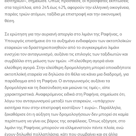
εισιτηρίων», σημείωσε. Όπως πρόσθεσε, οι πρόσφατες εκπτώσεις
στα ταχύπλοα, από 24% έως 42%, αφορούν την ελληνική οικογένεια,
παρέες τριών ατόμων, ταξίδια με επιστροφή και την οικονομική
θέση.
Σε ερώτηση για την αυριανή απεργία στο λιμάνι της Ραφήνας, ο
Υπουργός επισήμανε ότι το αυξημένο ενδιαφέρον των ακτοπλοϊκών
εταιρειών να δραστηριοποιηθούν από το συγκεκριμένο λιμάνι
ενισχύει τον ανταγωνισμό, αυξάνει τις επιλογές των ταξιδιωτών και
συμβάλλει στη μείωση των τιμών. «Η ελεύθερη αγορά είναι
ελεύθερη αγορά. Στην ελεύθερη δρομολόγηση μπορεί οποιαδήποτε
ακτοπλοϊκή εταιρεία να δηλώσει ότι θέλει να κάνει μια διαδρομή, για
παράδειγμα από τη Ραφήνα. Ο ανταγωνισμός αυξάνει τα
δρομολόγια και τη διασύνδεση και μειώνει τις τιμές», είπε
χαρακτηριστικά. Αναφερόμενος ειδικά στη Ραφήνα, σημείωσε ότι,
λόγω του ανταγωνισμού μεταξύ των εταιρειών, «υπάρχουν
εισιτήρια που στην επιστροφή κοστίζουν 1 ευρώ». Παράλληλα,
ξεκαθάρισε ότι η αύξηση των δρομολογήσεων δεν μπορεί σε καμία
περίπτωση να γίνει εις βάρος της ασφάλειας. Όπως εξήγησε, στο
λιμάνι της Ραφήνας μπορούν να ελλιμενιστούν πέντε πλοία, ενώ
έχουν δηλωθεί πολλαπλάσια, κάτι που συμβαίνει και σε άλλα