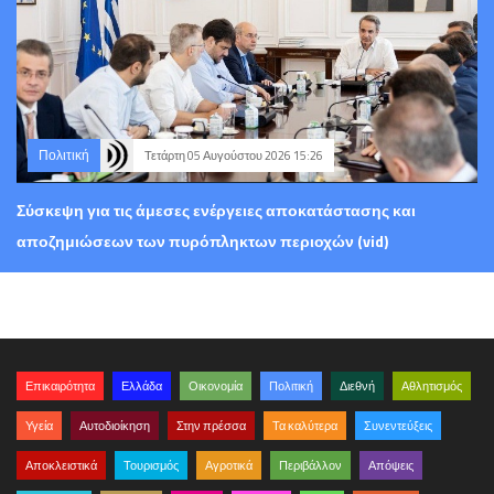
Πολιτική
Τετάρτη 05 Αυγούστου 2026 15:26
Σύσκεψη για τις άμεσες ενέργειες αποκατάστασης και
αποζημιώσεων των πυρόπληκτων περιοχών (vid)
Επικαιρότητα
Ελλάδα
Οικονομία
Πολιτική
Διεθνή
Αθλητισμός
Υγεία
Αυτοδιοίκηση
Στην πρέσσα
Τα καλύτερα
Συνεντεύξεις
Αποκλειστικά
Τουρισμός
Αγροτικά
Περιβάλλον
Απόψεις