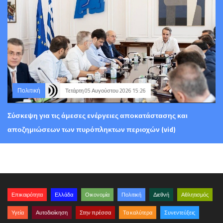
Πολιτική
Τετάρτη 05 Αυγούστου 2026 15:26
Σύσκεψη για τις άμεσες ενέργειες αποκατάστασης και
αποζημιώσεων των πυρόπληκτων περιοχών (vid)
Επικαιρότητα
Ελλάδα
Οικονομία
Πολιτική
Διεθνή
Αθλητισμός
Υγεία
Αυτοδιοίκηση
Στην πρέσσα
Τα καλύτερα
Συνεντεύξεις