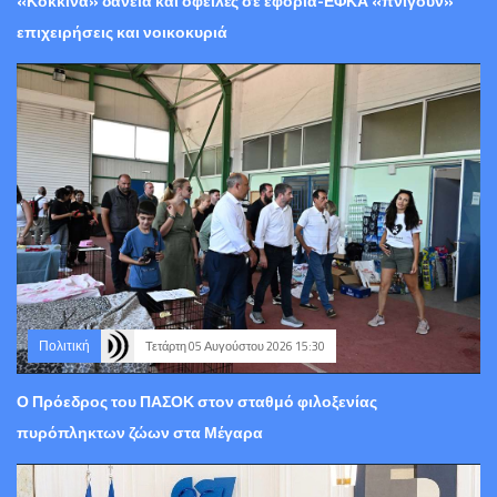
«Κόκκινα» δάνεια και οφειλές σε εφορία-ΕΦΚΑ «πνίγουν»
επιχειρήσεις και νοικοκυριά
Πολιτική
Τετάρτη 05 Αυγούστου 2026 15:30
Ο Πρόεδρος του ΠΑΣΟΚ στον σταθμό φιλοξενίας
πυρόπληκτων ζώων στα Μέγαρα