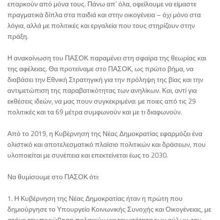
επαρκούν από μόνα τους. Πάνω απ’ όλα, οφείλουμε να είμαστε
πραγματικά δίπλα στα παιδιά και στην οικογένεια – όχι μόνο στα
λόγια, αλλά με πολιτικές και εργαλεία που τους στηρίζουν στην
πράξη.
Η ανακοίνωση του ΠΑΣΟΚ παραμένει στη σφαίρα της θεωρίας και
της αφέλειας. Θα προτείναμε στο ΠΑΣΟΚ, ως πρώτο βήμα, να
διαβάσει την Εθνική Στρατηγική για την πρόληψη της βίας και την
αντιμετώπιση της παραβατικότητας των ανηλίκων. Και, αντί για
εκθέσεις ιδεών, να μας πουν συγκεκριμένα: με ποιες από τις 29
πολιτικές και τα 69 μέτρα συμφωνούν και με τι διαφωνούν.
Από το 2019, η Κυβέρνηση της Νέας Δημοκρατίας εφαρμόζει ένα
ολιστικό και αποτελεσματικό πλαίσιο πολιτικών και δράσεων, που
υλοποιείται με συνέπεια και επεκτείνεται έως το 2030.
Να θυμίσουμε στο ΠΑΣΟΚ ότι:
1. Η Κυβέρνηση της Νέας Δημοκρατίας ήταν η πρώτη που
δημιούργησε το Υπουργείο Κοινωνικής Συνοχής και Οικογένειας, με
στόχο την προώθηση πολιτικών για την ισότητα των φύλων, την