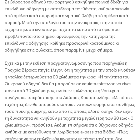
Σε βάρος του οδηγού του φορτηγού ασκήθηκε ποινική δίωξη για
επικίνδυνη οδήγηση με αποτέλεσμα τον θάνατο, ανθρωποκτονία
από αμέλεια κατά συρροή και σωματική βλάβη από αμέλεια κατά
συρροή. Μετά την απολογία του στην ανακρίτρια, στην οποία
ισχυρίστηκε ότι κινούταν με ταχύτητα κάτω από τα όρια που
προβλέπονται στο σημείο, αρνούμενος την κατηγορία της
επικίνδυνης οδήγησης, κρίθηκε προσωρινά κρατούμενος κι
οδηγήθηκε στις φυλακές, όπου παραμένει μέχρι σήμερα.
Σχετικά με την έκθεση πραγματογνωμοσύνης που παρήγγειλε η
Τροχαία Βέροιας πηγές έλεγαν ότι η ταχύτητα με την οποία κινούταν
η νταλίκα ξεπερνούσε τα 80 χιλιόμετρα την ώρα. «Η ταχύτητα του
Ουκρανού οδηγού δεν θα μπορούσε σε καμία περίπτωση να είναι
πάνω από 70 χιλιόμετρα», αντέτεινε μιλώντας στη Voria.gr ο
συνήγορος υπεράσπισής του Λάζαρος Κουμπουλίδης. «Με τέτοιες
ταχύτητες δεν θα μπορούσε κάποιος να κυκλοφορήσει σε συνθήκες
τόσο πυκνής ομίχλης, κάτω από τις οποίες όλοι οι οδηγοί δεν είχαν
τη δυνατότητα να κινηθούν με ταχύτητα μεγαλύτερη των 30 έως 40
χιλιομέτρων», πρόσθεσε. Ακόμη επισήμανε ότι ο 38χρονος οδηγός
κινήθηκε με κατεύθυνση τη λωρίδα του e-pass στα διόδια. «Πώς
κατάφερε να την επιλέξει εάν κινούταν με τέτοια ταχύτητα, δεν