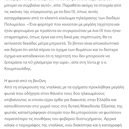
μπορεί να συμβαίνει αυτό», είπε. Παραθέτει ακόμη τα στοιχεία από
τις εικόνες της σύγκρουσης με τα δύο ΙΧ, όπως αυτές
καταγράφηκαν από το κλειστό κύκλωμα τηλεόρασης των διοδίων
Πολυμύλου. «Ένα φορτηγό που κινούταν με μεγάλη ταχύτητα και
ήταν φορτωμένο με προϊόντα αν συγκρουόταν με ένα ΙΧ που ήταν
σταματημένο, όπως έγινε και στη δικιά μας περίπτωση, θα το
εκτίνασσε δεκάδες μέτρα μπροστά. Το βίντεο είναι αποκαλυπτικό
και δείχνει ότι απλά σέρνει το όχημα των θυμάτων και το δεύτερο
όχημα και καταδεικνύει ότι η ταχύτητή του δεν μπορούσε να
ξεπεράσει τα 40 χιλιόμετρα την ώρα», είπε στη Voria.gr ο κ.
Κουμπουλίδης.
Η φωτιά από τη βενζίνη
Από τη σύγκρουση της νταλίκας με τα οχήματα προκλήθηκε μεγάλη
φωτιά που οδήγησε στον θάνατο τους δύο ηλικιωμένους
επιβαίνοντες οι οποίοι είχαν έρθει για διακοπές στην Ελλάδα και
κατευθύνονταν στο χωριό τους στη δυτική Μακεδονία. Εξαιτίας της
φωτιάς καταστράφηκαν στοιχεία που θα μπορούσαν να φωτίσουν
περισσότερο τις συνθήκες του φοβερού δυστυχήματος. Αρχικά
κάηκε ο ταχογράφος της νταλίκας, ενώ διακόπηκε και η καταγραφή