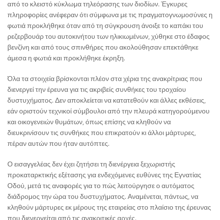
από το κλειστό κύκλωμα τηλεόρασης των διοδίων. Έγκυρες
πληροφορίες ανέφεραν ότι σύμφωνα με τις πραγματογνωμοσύνες η
φωτιά προκλήθηκε όταν από τη σύγκρουση άνοιξε το καπάκι του
ρεζερβουάρ του αυτοκινήτου των ηλικιωμένων, χύθηκε στο έδαφος
βενζίνη και από τους σπινθήρες που ακολούθησαν επεκτάθηκε
άμεσα η φωτιά και προκλήθηκε έκρηξη.
Όλα τα στοιχεία βρίσκονται πλέον στα χέρια της ανακρίτριας που
διενεργεί την έρευνα για τις ακριβείς συνθήκες του τροχαίου
δυστυχήματος. Δεν αποκλείεται να κατατεθούν και άλλες εκθέσεις,
εάν οριστούν τεχνικοί σύμβουλοι από την πλευρά κατηγορούμενου
και οικογενειών θυμάτων, όπως επίσης να κληθούν να
διευκρινίσουν τις συνθήκες που επικρατούν κι άλλοι μάρτυρες,
πέραν αυτών που ήταν αυτόπτες.
Ο εισαγγελέας δεν έχει ζητήσει τη διενέργεια ξεχωριστής
προκαταρκτικής εξέτασης για ενδεχόμενες ευθύνες της Εγνατίας
Οδού, μετά τις αναφορές για το πώς λειτούργησε ο αυτόματος
διάδρομος την ώρα του δυστυχήματος. Αναμένεται, πάντως, να
κληθούν μάρτυρες εκ μέρους της εταιρείας στο πλαίσιο της έρευνας
που διενεργείται από τις ανακριτικές αρχές.