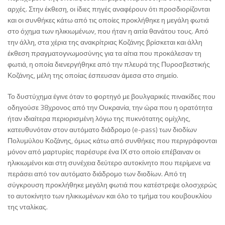
αρχές. Στην έκθεση, οι ίδιες πηγές αναφέρουν ότι προσδιορίζονται
και οι συνθήκες κάτω από τις οποίες προκλήθηκε η μεγάλη φωτιά
στο όχημα των ηλικιωμένων, που ήταν η αιτία θανάτου τους. Από
την άλλη, στα χέρια της ανακρίτριας Κοζάνης βρίσκεται και άλλη
έκθεση πραγματογνωμοσύνης για τα αίτια που προκάλεσαν τη
φωτιά, η οποία διενεργήθηκε από την πλευρά της Πυροσβεστικής
Κοζάνης, μέλη της οποίας έσπευσαν άμεσα στο σημείο.
Το δυστύχημα έγινε όταν το φορτηγό με βουλγαρικές πινακίδες που
οδηγούσε 38χρονος από την Ουκρανία, την ώρα που η ορατότητα
ήταν ιδιαίτερα περιορισμένη λόγω της πυκνότατης ομίχλης,
κατευθυνόταν στον αυτόματο διάδρομο (e-pass) των διοδίων
Πολυμύλου Κοζάνης, όμως κάτω από συνθήκες που περιγράφονται
μόνον από μαρτυρίες παρέσυρε ένα ΙΧ στο οποίο επέβαιναν οι
ηλικιωμένοι και στη συνέχεια δεύτερο αυτοκίνητο που περίμενε να
περάσει από τον αυτόματο διάδρομο των διοδίων. Από τη
σύγκρουση προκλήθηκε μεγάλη φωτιά που κατέστρεψε ολοσχερώς
το αυτοκίνητο των ηλικιωμένων και όλο το τμήμα του κουβουκλίου
της νταλίκας.