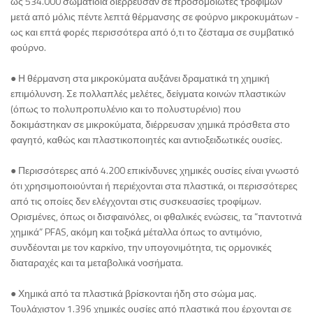
ως 534.000 σωματίδια διέρρευσαν σε προσομοιωτές τροφίμων
μετά από μόλις πέντε λεπτά θέρμανσης σε φούρνο μικροκυμάτων -
ως και επτά φορές περισσότερα από ό,τι το ζέσταμα σε συμβατικό
φούρνο.
● Η θέρμανση στα μικροκύματα αυξάνει δραματικά τη χημική
επιμόλυνση. Σε πολλαπλές μελέτες, δείγματα κοινών πλαστικών
(όπως το πολυπροπυλένιο και το πολυστυρένιο) που
δοκιμάστηκαν σε μικροκύματα, διέρρευσαν χημικά πρόσθετα στο
φαγητό, καθώς και πλαστικοποιητές και αντιοξειδωτικές ουσίες.
● Περισσότερες από 4.200 επικίνδυνες χημικές ουσίες είναι γνωστό
ότι χρησιμοποιούνται ή περιέχονται στα πλαστικά, οι περισσότερες
από τις οποίες δεν ελέγχονται στις συσκευασίες τροφίμων.
Ορισμένες, όπως οι δισφαινόλες, οι φθαλικές ενώσεις, τα “παντοτινά
χημικά” PFAS, ακόμη και τοξικά μέταλλα όπως το αντιμόνιο,
συνδέονται με τον καρκίνο, την υπογονιμότητα, τις ορμονικές
διαταραχές και τα μεταβολικά νοσήματα.
● Χημικά από τα πλαστικά βρίσκονται ήδη στο σώμα μας.
Τουλάχιστον 1.396 χημικές ουσίες από πλαστικά που έρχονται σε