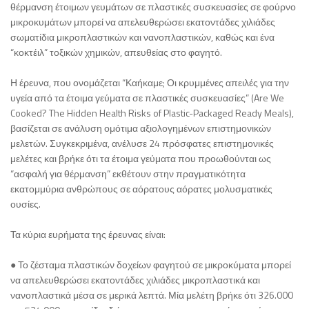
θέρμανση έτοιμων γευμάτων σε πλαστικές συσκευασίες σε φούρνο
μικροκυμάτων μπορεί να απελευθερώσει εκατοντάδες χιλιάδες
σωματίδια μικροπλαστικών και νανοπλαστικών, καθώς και ένα
“κοκτέιλ” τοξικών χημικών, απευθείας στο φαγητό.
Η έρευνα, που ονομάζεται “Καήκαμε; Οι κρυμμένες απειλές για την
υγεία από τα έτοιμα γεύματα σε πλαστικές συσκευασίες” (Are We
Cooked? The Hidden Health Risks of Plastic-Packaged Ready Meals),
βασίζεται σε ανάλυση ομότιμα αξιολογημένων επιστημονικών
μελετών. Συγκεκριμένα, ανέλυσε 24 πρόσφατες επιστημονικές
μελέτες και βρήκε ότι τα έτοιμα γεύματα που προωθούνται ως
“ασφαλή για θέρμανση” εκθέτουν στην πραγματικότητα
εκατομμύρια ανθρώπους σε αόρατους αόρατες μολυσματικές
ουσίες.
Τα κύρια ευρήματα της έρευνας είναι:
● Το ζέσταμα πλαστικών δοχείων φαγητού σε μικροκύματα μπορεί
να απελευθερώσει εκατοντάδες χιλιάδες μικροπλαστικά και
νανοπλαστικά μέσα σε μερικά λεπτά. Μία μελέτη βρήκε ότι 326.000