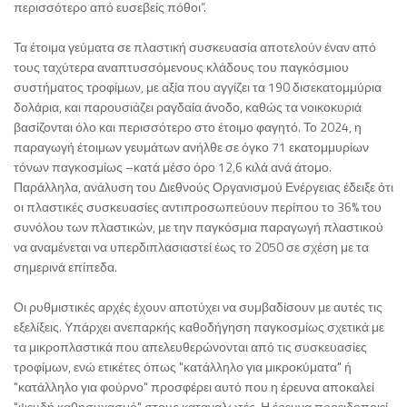
περισσότερο από ευσεβείς πόθοι”.
Τα έτοιμα γεύματα σε πλαστική συσκευασία αποτελούν έναν από
τους ταχύτερα αναπτυσσόμενους κλάδους του παγκόσμιου
συστήματος τροφίμων, με αξία που αγγίζει τα 190 δισεκατομμύρια
δολάρια, και παρουσιάζει ραγδαία άνοδο, καθώς τα νοικοκυριά
βασίζονται όλο και περισσότερο στο έτοιμο φαγητό. Το 2024, η
παραγωγή έτοιμων γευμάτων ανήλθε σε όγκο 71 εκατομμυρίων
τόνων παγκοσμίως –κατά μέσο όρο 12,6 κιλά ανά άτομο.
Παράλληλα, ανάλυση του Διεθνούς Οργανισμού Ενέργειας έδειξε ότι
οι πλαστικές συσκευασίες αντιπροσωπεύουν περίπου το 36% του
συνόλου των πλαστικών, με την παγκόσμια παραγωγή πλαστικού
να αναμένεται να υπερδιπλασιαστεί έως το 2050 σε σχέση με τα
σημερινά επίπεδα.
Οι ρυθμιστικές αρχές έχουν αποτύχει να συμβαδίσουν με αυτές τις
εξελίξεις. Υπάρχει ανεπαρκής καθοδήγηση παγκοσμίως σχετικά με
τα μικροπλαστικά που απελευθερώνονται από τις συσκευασίες
τροφίμων, ενώ ετικέτες όπως "κατάλληλο για μικροκύματα" ή
"κατάλληλο για φούρνο" προσφέρει αυτό που η έρευνα αποκαλεί
"ψευδή καθησυχασμό" στους καταναλωτές. Η έρευνα προειδοποιεί