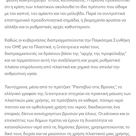
ότι η κρίση των πλαστικών ακολουθεί το ίδιο πρότυπο που είδαμε
με τον καπνό, τον αμίαντο και τον μόλυβδο. Παρά τα συντριπτικά
επιστημονικά προειδοποιητικά σημάδια, η βιομηχανία αρνείται να
αλλάξει και οι ρυθμιστικές αρχές καθυστερούν.
Καθώς οι κυβερνήσεις διαπραγματεύονται την Παγκόσμια Συνθήκη
του ΟΗΕ για τα Πλαστικά, η Greenpeace καλεί τους
διαπραγματευτές να δράσουν βάσει της "αρχής της προφύλαξης"
και να τερματίσουν αυτή την ανεξέλεγκτη και χωρίς ρυθμιστικό
πλαίσιο επιμόλυνση από πλαστικά και χημικά που απειλεί την
ανθρώπινη υγεία.
Ταυτόχρονα, μέσα από το πρότζεκτ “Ραντεβού στις Βρύσες”, το
ελληνικό γραφείο της Greenpeace στοχεύει σε πρακτική μείωση των
πλαστικών μιας χρήσης, σε πρόσβαση σε καθαρό, πόσιμο νερό
παντού και σε ορθολογική χρήση του νερού, διεκδικώντας ένα
επαρκές δίκτυο κοινόχρηστων βρυσών για όλους. Οι κάτοικοι και οι
επισκέπτες των δήμων πρέπει να έχουν τη δυνατότητα να
καταναλώνουν νερό από τις δημόσιες βρύσες χρησιμοποιώντας το
δικό τους δοχείο και να μειώσουν τη χρήση πλαστικού μιας χρήσης,