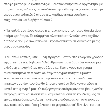
επαφή με τρόφιμα έχουν ανιχνευθεί στον ανθρώπινο οργανισμό, με
αυξανόμενες ενδείξεις να συνδέουν την έκθεση στις ουσίες αυτές με
νευροαναπτυξιακές διαταραχές, καρδιαγγειακά νοσήματα,
παχυσαρκία και διαβήτη τύπου 2.
● Τα παλιά, γρατζουνισμένα ή επαναχρησιμοποιημένα δοχεία είναι
ακόμα χειρότερα. Το φθαρμένο πλαστικό απελευθερώνει σχεδόν
διπλάσιο αριθμό σωματιδίων μικροπλαστικών σε σύγκριση με τις
νέες συσκευασίες.
Η Μυρτώ Πισπίνη, υπεύθυνη προγραμμάτων στο ελληνικό γραφείο
της Greenpeace, δήλωσε: “Οι άνθρωποι πιστεύουν ότι κάνουν μια
ακίνδυνη επιλογή όταν αγοράζουν και ζεσταίνουν ένα γεύμα
συσκευασμένο σε πλαστικό. Στην πραγματικότητα, είμαστε
εκτεθειμένοι σε ένα κοκτέιλ μικροπλαστικών και επικίνδυνων
χημικών ουσιών που δεν θα έπρεπε ποτέ να βρίσκονται μέσα ή
κοντά στο φαγητό μας. Οι κυβερνήσεις επέτρεψαν στις βιομηχανίες
πετροχημικών και πλαστικών να μετατρέψουν τις κουζίνες μας σε
εργαστήρια δοκιμών. Αυτή η έκθεση αποδεικνύει ότι οι ισχυρισμοί
των εταιρειών περί "ασφάλειας στα μικροκύματα" δεν είναι τίποτα