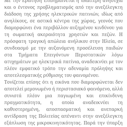
Με την Ερώτηση επισημαίνεται η ιδιαίτερη ανησυχία
και ο έντονος προβληματισμός από την ανεξέλεγκτη
διάδοση της χρήσης ηλεκτρικών πατινιών, ιδίως από
ανηλίκους, σε αστικά κέντρα της χώρας, γεονός που
διαμορφώνει ένα περιβάλλον αυξημένου κινδύνου για
τη σωματική ακεραιότητα χρηστών και πεζών. Η
πρόσφατη τραγική απώλεια ανήλικου στην Ηλεία, σε
συνδυασμό με την αυξανόμενη προσέλευση παιδιών
στα Τμήματα Επειγόντων Περιστατικών λόγω
ατυχημάτων με ηλεκτρικά πατίνια, αναδεικνύει με τον
πλέον εμφατικό τρόπο την αδυναμία πρόληψης και
αποτελεσματικής ρύθμισης του φαινομένου.
Τονίζεται επίσης ότι η εικόνα που διαμορφώνεται δεν
αποτελεί μεμονωμένο ή περιστασιακό φαινόμενο, αλλά
συνιστά πλέον μια παγιωμένη και επικίνδυνη
πραγματικότητα, η οποία αναδεικνύει τη
καθυστερημένη, αποσπασματική και ανεπαρκή
αντίδραση της Πολιτείας απέναντι στην ανεξέλεγκτη
εξάπλωση της μικροκινητικότητας. Παρά την ύπαρξη