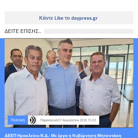
Κάντε Like το daypress.gr
ΔΕΙΤΕ ΕΠΙΣΗΣ...
Πολιτική
Παρασκευή 07 Αυγούστου 2026 15:03
ΔΕΕΠ Ηρακλείου Ν.Δ.: Με έργα η Κυβέρνηση Μητσοτάκη