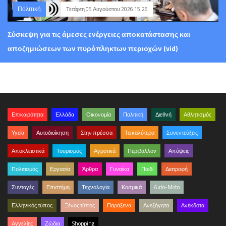
Πολιτική
Τετάρτη 05 Αυγούστου 2026 15:26
Σύσκεψη για τις άμεσες ενέργειες αποκατάστασης και
αποζημιώσεων των πυρόπληκτων περιοχών (vid)
Επικαιρότητα
Ελλάδα
Οικονομία
Πολιτική
Διεθνή
Αθλητισμός
Υγεία
Αυτοδιοίκηση
Στην πρέσσα
Τα καλύτερα
Συνεντεύξεις
Αποκλειστικά
Τουρισμός
Αγροτικά
Περιβάλλον
Απόψεις
Πολιτισμός
Εργασία
Άρθρα
Γυναίκα
Παιδί
Διατροφή
Συνταγές
Επιστήμη
Τεχνολογία
Κοσμικά
Auto-Moto
Ελληνικός τύπος
Ξένος τύπος
Παράξενα
Ανεξήγητα
Ανέκδοτα
Αγγελίες
Ζώδια
Shopping