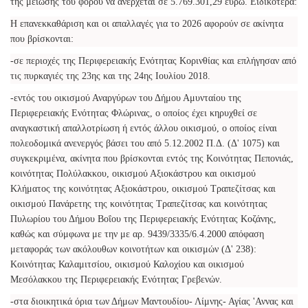
της μείωσης του φόρου να ανέρχεται σε 5.769.301,29 ευρώ. Ειδικότερα:
Η επανεκκαθάριση και οι απαλλαγές για το 2026 αφορούν σε ακίνητα
που βρίσκονται:
-σε περιοχές της Περιφερειακής Ενότητας Κορινθίας και επλήγησαν από
τις πυρκαγιές της 23ης και της 24ης Ιουλίου 2018.
-εντός του οικισμού Αναργύρων του Δήμου Αμυνταίου της
Περιφερειακής Ενότητας Φλώρινας, ο οποίος έχει κηρυχθεί σε
αναγκαστική απαλλοτρίωση ή εντός άλλου οικισμού, ο οποίος είναι
πολεοδομικά ανενεργός βάσει του από 5.12.2002 Π.Δ. (Δ' 1075) και
συγκεκριμένα, ακίνητα που βρίσκονται εντός της Κοινότητας Πεπονιάς,
κοινότητας Πολύλακκου, οικισμού Αξιοκάστρου και οικισμού
Κλήματος της κοινότητας Αξιοκάστρου, οικισμού Τραπεζίτσας και
οικισμού Πανάρετης της κοινότητας Τραπεζίτσας και κοινότητας
Πυλωρίου του Δήμου Βοΐου της Περιφερειακής Ενότητας Κοζάνης,
καθώς και σύμφωνα με την με αρ. 9439/3335/6.4.2000 απόφαση
μεταφοράς των ακόλουθων κοινοτήτων και οικισμών (Δ' 238):
Kοινότητας Καλαμιτσίου, οικισμού Καλοχίου και οικισμού
Μεσόλακκου της Περιφερειακής Ενότητας Γρεβενών.
-στα διοικητικά όρια των Δήμων Μαντουδίου- Λίμνης- Αγίας 'Αννας και