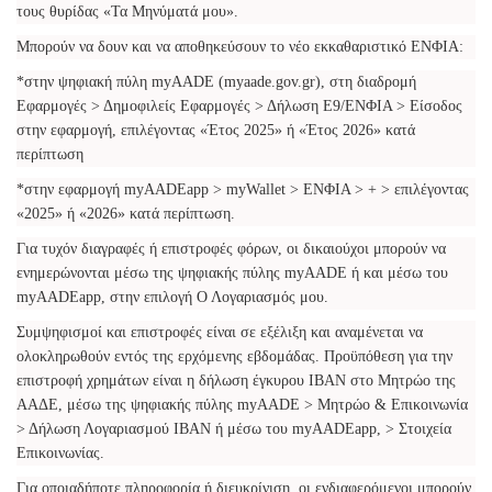
τους θυρίδας «Τα Μηνύματά μου».
Μπορούν να δουν και να αποθηκεύσουν το νέο εκκαθαριστικό ΕΝΦΙΑ:
*στην ψηφιακή πύλη myAADE (myaade.gov.gr), στη διαδρομή
Εφαρμογές > Δημοφιλείς Εφαρμογές > Δήλωση Ε9/ΕΝΦΙΑ > Είσοδος
στην εφαρμογή, επιλέγοντας «Έτος 2025» ή «Έτος 2026» κατά
περίπτωση
*στην εφαρμογή myAADEapp > myWallet > ΕΝΦΙΑ > + > επιλέγοντας
«2025» ή «2026» κατά περίπτωση.
Για τυχόν διαγραφές ή επιστροφές φόρων, οι δικαιούχοι μπορούν να
ενημερώνονται μέσω της ψηφιακής πύλης myAADE ή και μέσω του
myAADEapp, στην επιλογή Ο Λογαριασμός μου.
Συμψηφισμοί και επιστροφές είναι σε εξέλιξη και αναμένεται να
ολοκληρωθούν εντός της ερχόμενης εβδομάδας. Προϋπόθεση για την
επιστροφή χρημάτων είναι η δήλωση έγκυρου ΙΒΑΝ στο Μητρώο της
ΑΑΔΕ, μέσω της ψηφιακής πύλης myAADE > Μητρώο & Επικοινωνία
> Δήλωση Λογαριασμού ΙΒΑΝ ή μέσω του myAADEapp, > Στοιχεία
Επικοινωνίας.
Για οποιαδήποτε πληροφορία ή διευκρίνιση, οι ενδιαφερόμενοι μπορούν