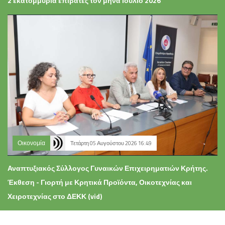
2 εκατομμύρια επιβάτες τον μήνα Ιούλιο 2026
Οικονομία
Τετάρτη 05 Αυγούστου 2026 16:49
Αναπτυξιακός Σύλλογος Γυναικών Επιχειρηματιών Κρήτης.
Έκθεση - Γιορτή με Κρητικά Προϊόντα, Οικοτεχνίας και
Χειροτεχνίας στο ΔΕΚΚ (vid)