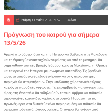
Τετάρτη 13 Μαΐου 2026 09:57
Ελλάδα
Πρόγνωση του καιρού για σήμερα
13/5/26
Αρχικά στο βόρειο Ιόνιο και την Ήπειρο και βαθμιαία στη Μακεδονία
και τη Θράκη θα αναπτυχθούν νεφώσεις και από το μεσημέρι θα
σημειωθούν τοπικές βροχές ή όμβροι και στη Μακεδονία, τη Θράκη
και τα ορεινά της Ηπείρου μεμονωμένες καταιγίδες. Τις βραδινές
ώρες τα φαινόμενα θα εξασθενήσουν και στις περισσότερες
περιοχές θα σταματήσουν. Στην υπόλοιπη χώρα γενικά αίθριος
καιρός με παροδικές νεφώσεις. Τις μεσημβρινές – απογευματινές
ώρες στη Θεσσαλία θα εκδηλωθούν τοπικοί όμβροι και πιθανώς
μεμονωμένες καταιγίδες κυρίως στα ορεινά. Η ορατότητα τις
πρωινές ώρες στα δυτικά θα είναι περιορισμένη και πιθανώς θα
σχηματιστούν κατά τόπους ομίχλες. Οι άνεμοι θα πνέουν από