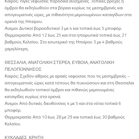
Καιρός: Λίγες νεφώσεις παροδικά αυξημένες. Τοπικές βροχές ή
όμβροι θα εκδηλωθούν στα βόρεια κυρίως τις μεσημβρινές και
απογευματινές ώρες, με πιθανότητα μεμονωμένων καταιγίδων στα
ορεινά της Ηπείρου.
Ανεμοι: Δυτικοί βορειοδυτικοί 3 με 4 και τοπικά έως 5 μποφόρ.
Θερμοκρασία: Από 12 έως 25 και στα ηπειρωτικά τοπικά έως 27
βαθμούς Κελσίου. Στο εσωτερικό της Ηπείρου 3 με 4 βαθμούς
χαμηλότερη.
ΘΕΣΣΑΛΙΑ, ΑΝΑΤΟΛΙΚΗ ΣΤΕΡΕΑ, ΕΥΒΟΙΑ, ΑΝΑΤΟΛΙΚΗ
ΠΕΛΟΠΟΝΝΗΣΟΣ
Καιρός: Σχεδόν αίθριος με αραιές νεφώσεις που τις μεσημβρινές –
απογευματινές ώρες κατά τόπους θα πυκνώσουν και στη Θεσσαλία
θα εκδηλωθούν τοπικοί όμβροι και πιθανώς μεμονωμένες
καταιγίδες κυρίως στα ορεινά.
Ανεμοι: Από δυτικές διευθύνσεις 4 με 5 και στα νότια τοπικά 6
μποφόρ.
Θερμοκρασία: Από 10 έως 28 με 29 και τοπικά έως 30 βαθμούς
Κελσίου.
ΚΥΚΛΑΔΕΣ, ΚΡΗΤΗ