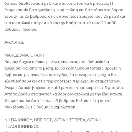
δυτικές διευθύνσεις 3 με 5 και στα νότια τοπικά 6 μποφόρ. Η
θερμοκρασία θα σημειώσει μικρή πτώση και θα φτάσει στα βόρεια
τους 24 με 25 βαθμούς, στις υπόλοιπες περιοχές τους 26 με 28 και
στα ανατολικά ηπειρωτικά και την Κρήτη τοπικά τους 29 με 30
βαθμούς Κελσίου.
Αναλυτικά:
ΜΑΚΕΔΟΝΙΑ, ΘΡΑΚΗ
Καιρός: Αρχικά αίθριος με λίγες νεφώσεις που βαθμιαία θα
αυξηθούν και από το μεσημέρι θα εκδηλωθούν τοπικές βροχές ή
όμβροι και μεμονωμένες καταιγίδες. Τα φαινόμενα τη νύχτα θα
εξασθενήσουν και στις περισσότερες περιοχές θα σταματήσουν.
Ανεμοι: Δυτικοί βορειοδυτικοί 3 με 4 και πρόσκαιρα έως 5 μποφόρ.
Από το βράδυ στα ανατολικά βορειοανατολικοί με την ίδια ένταση.
Θερμοκρασία: Από 12 έως 25 βαθμούς Κελσίου. Στη δυτική
Μακεδονία 2 με 3 βαθμούς χαμηλότερη.
ΝΗΣΙΑ ΙΟΝΙΟΥ, ΗΠΕΙΡΟΣ, ΔΥΤΙΚΗ ΣΤΕΡΕΑ, ΔΥΤΙΚΗ
ΠΕΛΟΠΟΝΝΗΣΟΣ