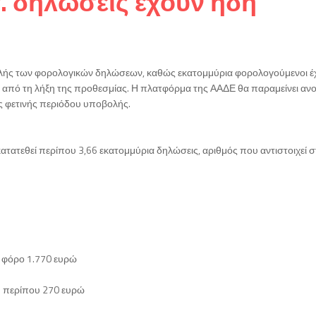
. δηλώσεις έχουν ήδη
ολής των φορολογικών δηλώσεων, καθώς εκατομμύρια φορολογούμενοι έ
ν από τη λήξη της προθεσμίας. Η πλατφόρμα της ΑΑΔΕ θα παραμείνει ανο
ης φετινής περιόδου υποβολής.
ατατεθεί περίπου 3,66 εκατομμύρια δηλώσεις, αριθμός που αντιστοιχεί 
ο φόρο 1.770 ευρώ
φή περίπου 270 ευρώ