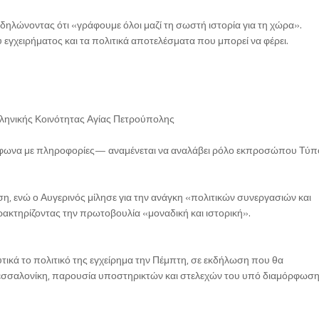
ηλώνοντας ότι «γράφουμε όλοι μαζί τη σωστή ιστορία για τη χώρα».
υ εγχειρήματος και τα πολιτικά αποτελέσματα που μπορεί να φέρει.
λληνικής Κοινότητας Αγίας Πετρούπολης
φωνα με πληροφορίες— αναμένεται να αναλάβει ρόλο εκπροσώπου Τύπ
η, ενώ ο Αυγερινός μίλησε για την ανάγκη «πολιτικών συνεργασιών και
ακτηρίζοντας την πρωτοβουλία «μοναδική και ιστορική».
ικά το πολιτικό της εγχείρημα την Πέμπτη, σε εκδήλωση που θα
εσσαλονίκη, παρουσία υποστηρικτών και στελεχών του υπό διαμόρφωσ