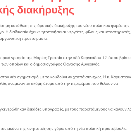
κής διακήρυξης
επίσημη κατάθεση της ιδρυτικής διακήρυξης του νέου πολιτικού φορέα της
γο. Η διαδικασία έχει κινητοποιήσει συνεργάτες, φίλους και υποστηρικτές
οργανωτική προετοιμασία.
γορικό γραφείο της Μαρίας Γρατσία στην οδό Καρνεάδου 12, όπου βρίσκο
ξύ των οποίων και ο δημοσιογράφος Θανάσης Αυγερινός.
στον νέο σχηματισμό, με το κουδούνι να χτυπά συνεχώς. Η κ. Καρυστιαν
 καθώς αναμένονται ακόμη άτομα από την περιφέρεια που θέλουν να
γκεντρώθηκαν δεκάδες υπογραφές, με τους παριστάμενους να κάνουν λό
τας εικόνα της κινητοποίησης γύρω από τη νέα πολιτική πρωτοβουλία.