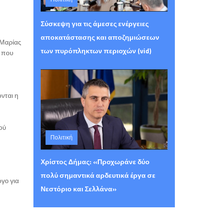
Τετάρτη 05 Αυγούστου 2026 15:26
Σύσκεψη για τις άμεσες ενέργειες
αποκατάστασης και αποζημιώσεων
 Μαρίας
των πυρόπληκτων περιοχών (vid)
, που
νται η
ού
Πολιτική
Τρίτη 04 Αυγούστου 2026 23:48
Χρίστος Δήμας: «Προχωράνε δύο
πολύ σημαντικά αρδευτικά έργα σε
γο για
Νεστόριο και Σελλάνα»