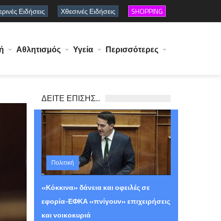
ρινές Ειδήσεις
Χθεσινές Ειδήσεις
SHOPPING
ή
Αθλητισμός
Υγεία
Περισσότερες
ΔΕΙΤΕ ΕΠΙΣΗΣ...
Πολιτική
Πέμπτη 06 Αυγούστου 2026 12:29
«Κόκκινα» δάνεια και οφειλές σε
εφορία-ΕΦΚΑ «πνίγουν» επιχειρήσεις
και νοικοκυριά