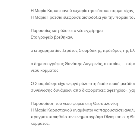
Η Μαρία Καρυστιανού ευχαρίστησε όσους συμμετείχαν, δ
Η Μαρία Γρατσία εξέφρασε αισιοδοξία για την πορεία το
Παρουσίες και ρόλοι στο νέο εγχείρημα
Στο γραφείο βρέθηκαν:
ο επιχειρηματίας Στράτος Σιουρδάκης, πρόεδρος της Ε
ο δημοσιογράφος Θανάσης Αυγερινός, ο οποίος —σύμ
νέου κόμματος
Ο Σιουρδάκης είχε ενεργό ρόλο στη διαδικτυακή μετάδοσ
συνένωσης δυνάμεων από διαφορετικές αφετηρίες», χαρ
Παρουσίαση του νέου φορέα στη Θεσσαλονίκη
Η Μαρία Καρυστιανού αναμένεται να παρουσιάσει αναλυτ
πραγματοποιηθεί στον κινηματογράφο Olympion στη Θ
κόμματος.