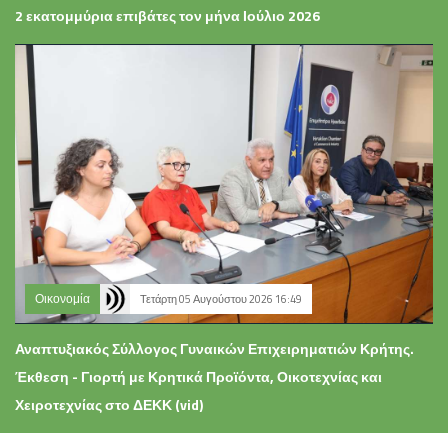
2 εκατομμύρια επιβάτες τον μήνα Ιούλιο 2026
Οικονομία
Τετάρτη 05 Αυγούστου 2026 16:49
Αναπτυξιακός Σύλλογος Γυναικών Επιχειρηματιών Κρήτης.
Έκθεση - Γιορτή με Κρητικά Προϊόντα, Οικοτεχνίας και
Χειροτεχνίας στο ΔΕΚΚ (vid)