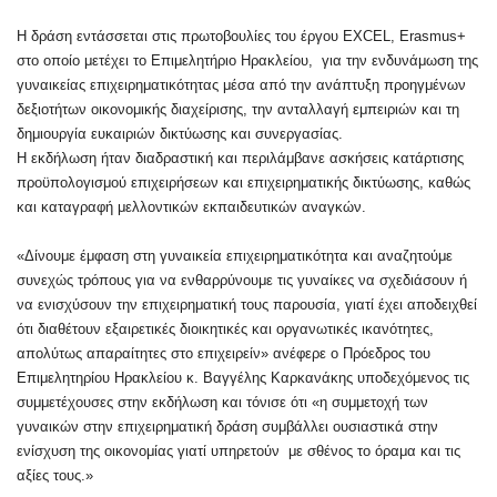
Η δράση εντάσσεται στις πρωτοβουλίες του έργου EXCEL, Erasmus+
στο οποίο μετέχει το Επιμελητήριο Ηρακλείου, για την ενδυνάμωση της
γυναικείας επιχειρηματικότητας μέσα από την ανάπτυξη προηγμένων
δεξιοτήτων οικονομικής διαχείρισης, την ανταλλαγή εμπειριών και τη
δημιουργία ευκαιριών δικτύωσης και συνεργασίας.
Η εκδήλωση ήταν διαδραστική και περιλάμβανε ασκήσεις κατάρτισης
προϋπολογισμού επιχειρήσεων και επιχειρηματικής δικτύωσης, καθώς
και καταγραφή μελλοντικών εκπαιδευτικών αναγκών.
«Δίνουμε έμφαση στη γυναικεία επιχειρηματικότητα και αναζητούμε
συνεχώς τρόπους για να ενθαρρύνουμε τις γυναίκες να σχεδιάσουν ή
να ενισχύσουν την επιχειρηματική τους παρουσία, γιατί έχει αποδειχθεί
ότι διαθέτουν εξαιρετικές διοικητικές και οργανωτικές ικανότητες,
απολύτως απαραίτητες στο επιχειρείν» ανέφερε ο Πρόεδρος του
Επιμελητηρίου Ηρακλείου κ. Βαγγέλης Καρκανάκης υποδεχόμενος τις
συμμετέχουσες στην εκδήλωση και τόνισε ότι «η συμμετοχή των
γυναικών στην επιχειρηματική δράση συμβάλλει ουσιαστικά στην
ενίσχυση της οικονομίας γιατί υπηρετούν με σθένος το όραμα και τις
αξίες τους.»