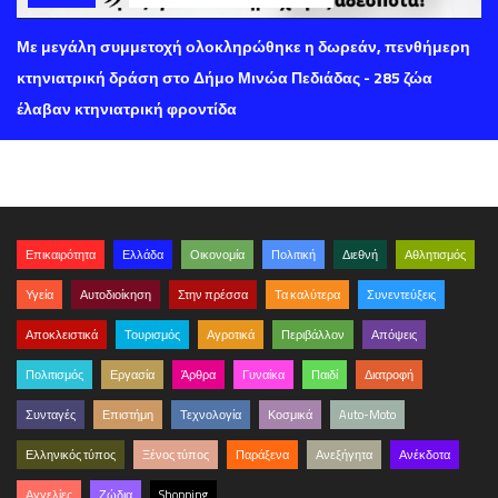
Με μεγάλη συμμετοχή ολοκληρώθηκε η δωρεάν, πενθήμερη
κτηνιατρική δράση στο Δήμο Μινώα Πεδιάδας - 285 ζώα
έλαβαν κτηνιατρική φροντίδα
Επικαιρότητα
Ελλάδα
Οικονομία
Πολιτική
Διεθνή
Αθλητισμός
Υγεία
Αυτοδιοίκηση
Στην πρέσσα
Τα καλύτερα
Συνεντεύξεις
Αποκλειστικά
Τουρισμός
Αγροτικά
Περιβάλλον
Απόψεις
Πολιτισμός
Εργασία
Άρθρα
Γυναίκα
Παιδί
Διατροφή
Συνταγές
Επιστήμη
Τεχνολογία
Κοσμικά
Auto-Moto
Ελληνικός τύπος
Ξένος τύπος
Παράξενα
Ανεξήγητα
Ανέκδοτα
Αγγελίες
Ζώδια
Shopping