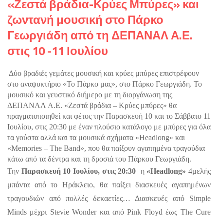
«Ζεστά βράδια-Κρύες Μπύρες» και
ζωντανή μουσική στο Πάρκο
Γεωργιάδη από τη ΔΕΠΑΝΑΛ Α.Ε.
στις 10 -11 Ιουλίου
Δύο βραδιές γεμάτες μουσική και κρύες μπύρες επιστρέφουν 
στο αναψυκτήριο «Το Πάρκο μας», στο Πάρκο Γεωργιάδη. Το 
μουσικό και γευστικό διήμερο με τη διοργάνωση της 
ΔΕΠΑΝΑΛ Α.Ε. «Ζεστά βράδια – Κρύες μπύρες» θα 
πραγματοποιηθεί και φέτος την Παρασκευή 10 και το Σάββατο 11 
Ιουλίου, στις 20:30 με έναν πλούσιο κατάλογο με μπύρες για όλα 
τα γούστα αλλά και τα μουσικά σχήματα «Headlong» και 
«Memories – The Band», που θα παίξουν αγαπημένα τραγούδια 
κάτω από τα δέντρα και τη δροσιά του Πάρκου Γεωργιάδη. 
Την
 Παρασκευή 10 Ιουλίου, στις 20:30  
η 
«Headlong»
 4μελής 
μπάντα από το Ηράκλειο, θα παίξει διασκευές αγαπημένων 
τραγουδιών από πολλές δεκαετίες… Διασκευές από Simple 
Minds μέχρι Stevie Wonder και από Pink Floyd έως The Cure 