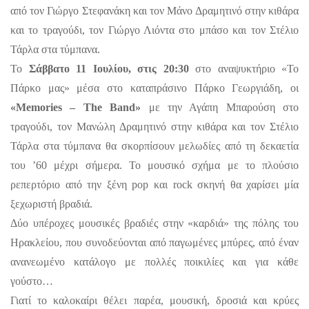
από τον Γιώργο Στεφανάκη και τον Μάνο Δραμητινό στην κιθάρα 
και το τραγούδι, τον Γιώργο Λιόντα στο μπάσο και τον Στέλιο 
Τάρλα στα τύμπανα.
Το 
Σάββατο 11 Ιουλίου, στις 20:30 
στο αναψυκτήριο «Το 
Πάρκο μας» μέσα στο καταπράσινο Πάρκο Γεωργιάδη, οι 
«Memories – The Band» 
με την Αγάπη Μπαρούση στο 
τραγούδι, τον Μανώλη Δραμητινό στην κιθάρα και τον Στέλιο 
Τάρλα στα τύμπανα θα σκορπίσουν μελωδίες από τη δεκαετία 
του ’60 μέχρι σήμερα. Το μουσικό σχήμα με το πλούσιο 
ρεπερτόριο από την ξένη pop και rock σκηνή θα χαρίσει μία 
ξεχωριστή βραδιά.  
Δύο υπέροχες μουσικές βραδιές στην «καρδιά» της πόλης του 
Ηρακλείου, που συνοδεύονται από παγωμένες μπύρες, από έναν 
ανανεωμένο κατάλογο με πολλές ποικιλίες και για κάθε 
γούστο…
Γιατί το καλοκαίρι θέλει παρέα, μουσική, δροσιά και κρύες 