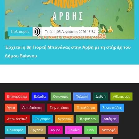
Πολιτισμός
Τετάρτη 05 Αυγούστου 2026 15:34
Έρχεται η 8η Γιορτή Μπανάνας στην Άρβη με τη στήριξη του
Δήμου Βιάννου
Επικαιρότητα
Ελλάδα
Οικονομία
Πολιτική
Διεθνή
Αθλητισμός
Υγεία
Αυτοδιοίκηση
Στην πρέσσα
Τα καλύτερα
Συνεντεύξεις
Αποκλειστικά
Τουρισμός
Αγροτικά
Περιβάλλον
Απόψεις
Πολιτισμός
Εργασία
Άρθρα
Γυναίκα
Παιδί
Διατροφή