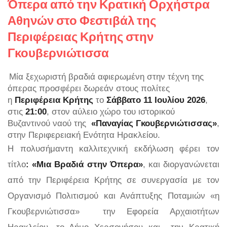
Όπερα από την Κρατική Ορχήστρα
Αθηνών στο Φεστιβάλ της
Περιφέρειας Κρήτης στην
Γκουβερνιώτισσα
Μία ξεχωριστή βραδιά αφιερωμένη στην τέχνη της
όπερας προσφέρει δωρεάν στους πολίτες
η
Περιφέρεια Κρήτης
το
Σάββατο 11 Ιουλίου 2026
,
στις
21:00
, στον αύλειο χώρο του ιστορικού
Βυζαντινού ναού της
«Παναγίας Γκουβερνιώτισσας»
,
στην Περιφερειακή Ενότητα Ηρακλείου.
Η πολυσήμαντη καλλιτεχνική εκδήλωση φέρει τον
τίτλο
:
«Μια Βραδιά στην Όπερα»
, και διοργανώνεται
από την Περιφέρεια Κρήτης σε συνεργασία με τον
Οργανισμό Πολιτισμού και Ανάπτυξης Ποταμιών «η
Γκουβερνιώτισσα» την Εφορεία Αρχαιοτήτων
Ηρακλείου, το Δήμο Χερσονήσου και την Κρατική