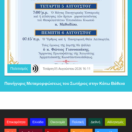
Πολιτισμός
Τετάρτη 05 Αυγούστου 2026 16:11
Πανήγυρις Μεταμορφώσεως του Σωτήρος στην Κάτω Βάθεια
Επικαιρότητα
Ελλάδα
Οικονομία
Πολιτική
Διεθνή
Αθλητισμός