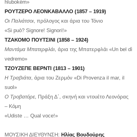
hlubokém»
ΡΟΥΤΖΕΡΟ ΛΕΟΝΚΑΒΑΛΛΟ (1857 – 1919)
Οι Παλιάτσοι
, πρόλογος και άρια του Τόνιο
«Si può? Signore! Signori!»
ΤΖΑΚΟΜΟ ΠΟΥΤΣΙΝΙ (1858 – 1924)
Μαντάμα Μπατερφλάι
, άρια της Μπατερφλάι «Un bel dì
vedremo»
ΤΖΟΥΖΕΠΕ ΒΕΡΝΤΙ (1813 – 1901)
Η Τραβιάτα
, άρια του Ζερμόν «Di Provenza il mar, il
suol»
Ο Τροβατόρε
, Πράξη Δ΄, σκηνή και ντουέτο Λεονόρας
– Κόμη
«Udiste … Qual voce!»
ΜΟΥΣΙΚΗ ΔΙΕΥΘΥΝΣΗ:
Ηλίας Βουδούρης