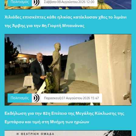
Πολιτισμός
Σάββατο 08 Αυγούστου 2026 12:00
Χιλιάδες επισκέπτες κάθε ηλικίας κατέκλυσαν χθες το λιμάνι
της Άρβης για την 8η Γιορτή Μπανάνας
Πολιτισμός
Παρασκευή 07 Αυγούστου 2026 15:47
Εκδήλωση για την 82η Επέτειο της Μεγάλης Κύκλωσης της
Εμπάρου και τιμή στη Μνήμη των ηρώων