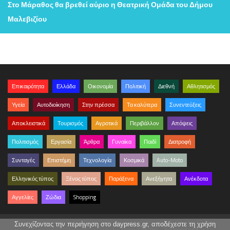
Στο Μάραθος θα βρεθεί αύριο η Θεατρική Ομάδα του Δήμου
Μαλεβιζίου
Επικαιρότητα
Ελλάδα
Οικονομία
Πολιτική
Διεθνή
Αθλητισμός
Υγεία
Αυτοδιοίκηση
Στην πρέσσα
Τα καλύτερα
Συνεντεύξεις
Αποκλειστικά
Τουρισμός
Αγροτικά
Περιβάλλον
Απόψεις
Πολιτισμός
Εργασία
Άρθρα
Γυναίκα
Παιδί
Διατροφή
Συνταγές
Επιστήμη
Τεχνολογία
Κοσμικά
Auto-Moto
Ελληνικός τύπος
Ξένος τύπος
Παράξενα
Ανεξήγητα
Ανέκδοτα
Αγγελίες
Ζώδια
Shopping
Συνεχίζοντας την περιήγηση στο daypress.gr, αποδέχεστε τη χρήση
© daypress. All rights reserved.
Όροι Χρήσης
Επικοινωνία