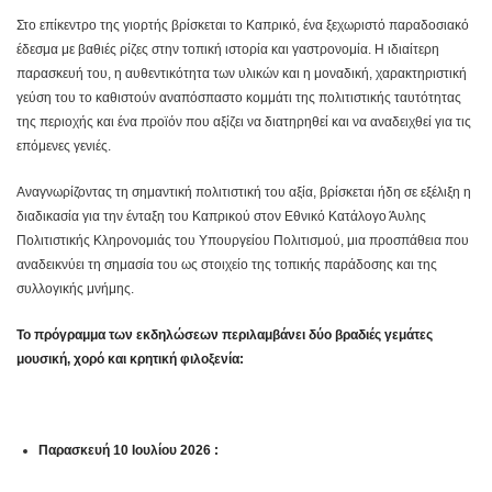
Στο επίκεντρο της γιορτής βρίσκεται το Καπρικό, ένα ξεχωριστό παραδοσιακό
έδεσμα με βαθιές ρίζες στην τοπική ιστορία και γαστρονομία. Η ιδιαίτερη
παρασκευή του, η αυθεντικότητα των υλικών και η μοναδική, χαρακτηριστική
γεύση του το καθιστούν αναπόσπαστο κομμάτι της πολιτιστικής ταυτότητας
της περιοχής και ένα προϊόν που αξίζει να διατηρηθεί και να αναδειχθεί για τις
επόμενες γενιές.
Αναγνωρίζοντας τη σημαντική πολιτιστική του αξία, βρίσκεται ήδη σε εξέλιξη η
διαδικασία για την έ
νταξη του Καπρικού στον Εθνικό Κατάλογο Άυλης
Πολιτιστικής Κληρονομιάς του Υπουργείου Πολιτισμού
, μια προσπάθεια που
αναδεικνύει τη σημασία του ως στοιχείο της τοπικής παράδοσης και της
συλλογικής μνήμης.
Το πρόγραμμα των εκδηλώσεων περιλαμβάνει δύο βραδιές γεμάτες
μουσική, χορό και κρητική φιλοξενία:
Παρασκευή 10 Ιουλίου 2026 :