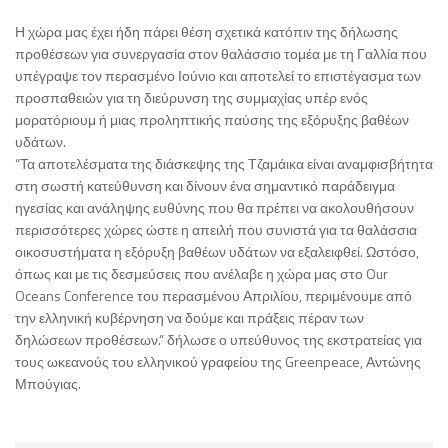
Η χώρα μας έχει ήδη πάρει θέση σχετικά κατόπιν της δήλωσης
προθέσεων για συνεργασία στον θαλάσσιο τομέα με τη Γαλλία που
υπέγραψε τον περασμένο Ιούνιο και αποτελεί το επιστέγασμα των
προσπαθειών για τη διεύρυνση της συμμαχίας υπέρ ενός
μορατόριουμ ή μιας προληπτικής παύσης της εξόρυξης βαθέων
υδάτων.
“Τα αποτελέσματα της διάσκεψης της Τζαμάικα είναι αναμφισβήτητα
στη σωστή κατεύθυνση και δίνουν ένα σημαντικό παράδειγμα
ηγεσίας και ανάληψης ευθύνης που θα πρέπει να ακολουθήσουν
περισσότερες χώρες ώστε η απειλή που συνιστά για τα θαλάσσια
οικοσυστήματα η εξόρυξη βαθέων υδάτων να εξαλειφθεί. Ωστόσο,
όπως και με τις δεσμεύσεις που ανέλαβε η χώρα μας στο Our
Oceans Conference του περασμένου Απριλίου, περιμένουμε από
την ελληνική κυβέρνηση να δούμε και πράξεις πέραν των
δηλώσεων προθέσεων.” δήλωσε ο υπεύθυνος της εκστρατείας για
τους ωκεανούς του ελληνικού γραφείου της Greenpeace, Αντώνης
Μπούγιας.