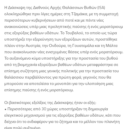
Η Διάσκεψη της Διεθνούς Αρχής Θαλάσσιων Βυθών (ISA)
ολοκληρώθηκε πριν λίγες ημέρες στη Τζαμάικα, με τη συμμετοχή
περισσότερων κυβερνήσεων από ποτέ και με πέντε νέες
ανακοινώσεις υπέρ μιας προληπτικής παύσης ή ενός μορατόριουμ
στις εξορύξεις βαθέων υδάτων. Το Τουβαλού, το οποίο ως τώρα
υποστήριζε την εξερεύνηση των εξορύξεων αυτών, προστέθηκε
πλέον στην Αυστρία, την Ονδούρα, τη Γουατεμάλα και τη Μάλτα
που ανακοίνωσαν νέες ενισχυμένες θέσεις υπέρ ενός μορατόριουμ.
Το αυξανόμενο κύμα υποστήριξης για την προστασία του βυθού
από τη βιομηχανία εξορύξεων βαθέων υδάτων μεταφράστηκε σε
επίσημη συζήτηση μιας γενικής πολιτικής για την προστασία του
θαλάσσιου περιβάλλοντος για πρώτη φορά, γεγονός που θα
μπορούσε να αποτελέσει το μονοπάτι για την υλοποίηση μιας
επίσημης παύσης ή ενός μορατόριουμ.
Οι βασικότερες εξελίξεις της Διάσκεψης ήταν οι εξής:
• Περισσότερες από 30 χώρες υποστήριξαν τη δημιουργία
ελεγκτικού μηχανισμού για τις εξορύξεις βαθέων υδάτων, κάτι που
δείχνει ότι το ενδιαφέρον για το ζήτημα και το μέλλον του πλανήτη
είναι πολύ αυξημένο.