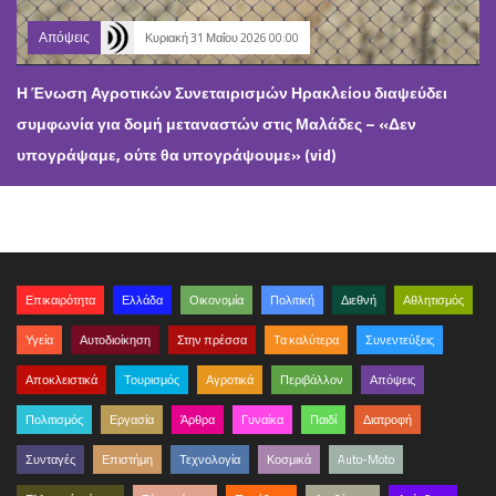
Απόψεις
Κυριακή 31 Μαΐου 2026 00:00
Η Ένωση Αγροτικών Συνεταιρισμών Ηρακλείου διαψεύδει
συμφωνία για δομή μεταναστών στις Μαλάδες – «Δεν
υπογράψαμε, ούτε θα υπογράψουμε» (vid)
Επικαιρότητα
Ελλάδα
Οικονομία
Πολιτική
Διεθνή
Αθλητισμός
Υγεία
Αυτοδιοίκηση
Στην πρέσσα
Τα καλύτερα
Συνεντεύξεις
Αποκλειστικά
Τουρισμός
Αγροτικά
Περιβάλλον
Απόψεις
Πολιτισμός
Εργασία
Άρθρα
Γυναίκα
Παιδί
Διατροφή
Συνταγές
Επιστήμη
Τεχνολογία
Κοσμικά
Auto-Moto