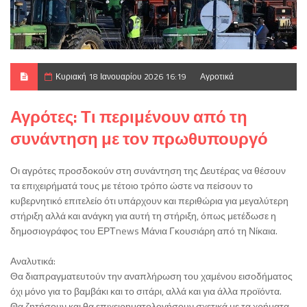
Κυριακή 18 Ιανουαρίου 2026 16:19
Αγροτικά
Αγρότες: Τι περιμένουν από τη
συνάντηση με τον πρωθυπουργό
Οι αγρότες προσδοκούν στη συνάντηση της Δευτέρας να θέσουν
τα επιχειρήματά τους με τέτοιο τρόπο ώστε να πείσουν το
κυβερνητικό επιτελείο ότι υπάρχουν και περιθώρια για μεγαλύτερη
στήριξη αλλά και ανάγκη για αυτή τη στήριξη, όπως μετέδωσε η
δημοσιογράφος του ΕΡΤnews Μάνια Γκουσιάρη από τη Νίκαια.
Αναλυτικά:
Θα διαπραγματευτούν την αναπλήρωση του χαμένου εισοδήματος
όχι μόνο για το βαμβάκι και το σιτάρι, αλλά και για άλλα προϊόντα.
Θα ζητήσουν και θα επιχειρηματολογήσουν σχετικά με τα χρήματα