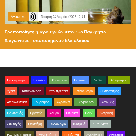
Αγροτικά
Τετάρτη 04 Μαρτίου 2026 10:41
Τροποποίηση ημερομηνιών στον 12ο Παγκρήτιο
Διαγωνισμό Τυποποιημένου Ελαιολάδου
Επικαιρότητα
Ελλάδα
Οικονομία
Πολιτική
Διεθνή
Αθλητισμός
Υγεία
Αυτοδιοίκηση
Στην πρέσσα
Τα καλύτερα
Συνεντεύξεις
Αποκλειστικά
Τουρισμός
Αγροτικά
Περιβάλλον
Απόψεις
Πολιτισμός
Εργασία
Άρθρα
Γυναίκα
Παιδί
Διατροφή
Συνταγές
Επιστήμη
Τεχνολογία
Κοσμικά
Auto-Moto
Ελληνικός τύπος
Ξένος τύπος
Παράξενα
Ανεξήγητα
Ανέκδοτα