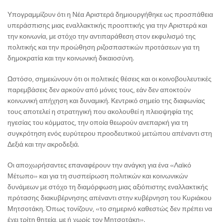
Υπογραμμίζουν ότι η Νέα Αριστερά δημιουργήθηκε ως προσπάθεια
υπεράσπισης μιας εναλλακτικής προοπτικής για την Αριστερά και
την κοινωνία, με στόχο την αντιπαράθεση στον εκφυλισμό της
πολιτικής και την προώθηση ριζοσπαστικών προτάσεων για τη
δημοκρατία και την κοινωνική δικαιοσύνη.
Ωστόσο, σημειώνουν ότι οι πολιτικές θέσεις και οι κοινοβουλευτικές
παρεμβάσεις δεν αρκούν από μόνες τους, εάν δεν αποκτούν
κοινωνική απήχηση και δυναμική. Κεντρικό σημείο της διαφωνίας
τους αποτελεί η στρατηγική που ακολουθεί η πλειοψηφία της
ηγεσίας του κόμματος, την οποία θεωρούν ανεπαρκή για τη
συγκρότηση ενός ευρύτερου προοδευτικού μετώπου απέναντι στη
Δεξιά και την ακροδεξιά.
Οι αποχωρήσαντες επαναφέρουν την ανάγκη για ένα «Λαϊκό
Μέτωπο» και για τη συσπείρωση πολιτικών και κοινωνικών
δυνάμεων με στόχο τη διαμόρφωση μιας αξιόπιστης εναλλακτικής
πρότασης διακυβέρνησης απέναντι στην κυβέρνηση του Κυριάκου
Μητσοτάκη. Όπως τονίζουν, «το σημερινό καθεστώς δεν πρέπει να
έχει τρίτη θητεία, με ή χωρίς τον Μητσοτάκη».