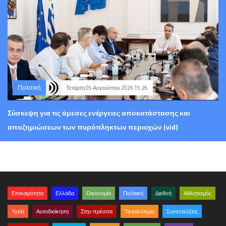
Πολιτική
Τετάρτη 05 Αυγούστου 2026 15:26
Σύσκεψη για τις άμεσες ενέργειες αποκατάστασης και
αποζημιώσεων των πυρόπληκτων περιοχών (vid)
Επικαιρότητα
Ελλάδα
Οικονομία
Πολιτική
Διεθνή
Αθλητισμός
Υγεία
Αυτοδιοίκηση
Στην πρέσσα
Τα καλύτερα
Συνεντεύξεις