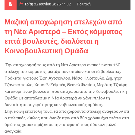
Τρίτη 02 Ιουνίου 2026 11:32
Πολιτική
Μαζική αποχώρηση στελεχών από
τη Νέα Αριστερά – Εκτός κόμματος
επτά βουλευτές, διαλύεται η
Κοινοβουλευτική Ομάδα
Την αποχώρησή τους από τη Νέα Αριστερά ανακοίνωσαν 150
στελέχη του κόμματος, μεταξύ των οποίων και επτά βουλευτές.
Πρόκειται για τους Έφη Αχτσιόγλου, Νάσο Ηλιόπουλο, Δημήτρη
Τζανακόπουλο, Χουσεΐν Ζεϊμπέκ, Θεανώ Φωτίου, Μερόπη Τζούφη
και ακόμη έναν βουλευτή που αποχωρεί από την Κοινοβουλευτική
Ομάδα, με αποτέλεσμα η Νέα Αριστερά να χάνει πλέον τη
δυνατότητα συγκρότησης κοινοβουλευτικής ομάδας.
Στην κοινή επιστολή τους, τα αποχωρούντα στελέχη αναφέρουν ότι
ο πολιτικός κύκλος που άνοιξε πριν από δύο χρόνια έχει φτάσει στα
όριά του, χαρακτηρίζοντας την απόφασή τους δύσκολη αλλά
αναγκαία.