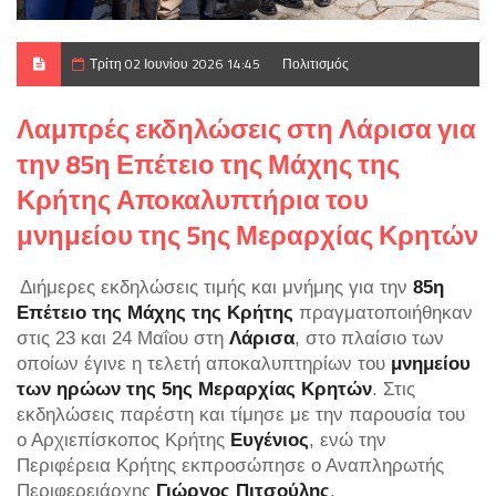
Τρίτη 02 Ιουνίου 2026 14:45
Πολιτισμός
Λαμπρές εκδηλώσεις στη Λάρισα για
την 85η Επέτειο της Μάχης της
Κρήτης Αποκαλυπτήρια του
μνημείου της 5ης Μεραρχίας Κρητών
Διήμερες εκδηλώσεις τιμής και μνήμης για την
85η
Επέτειο της Μάχης της Κρήτης
πραγματοποιήθηκαν
στις 23 και 24 Μαΐου στη
Λάρισα
, στο πλαίσιο των
οποίων έγινε η τελετή αποκαλυπτηρίων του
μνημείου
των ηρώων της 5ης Μεραρχίας Κρητών
. Στις
εκδηλώσεις παρέστη και τίμησε με την παρουσία του
ο Αρχιεπίσκοπος Κρήτης
Ευγένιος
, ενώ την
Περιφέρεια Κρήτης εκπροσώπησε ο Αναπληρωτής
Περιφερειάρχης
Γιώργος Πιτσούλης
.