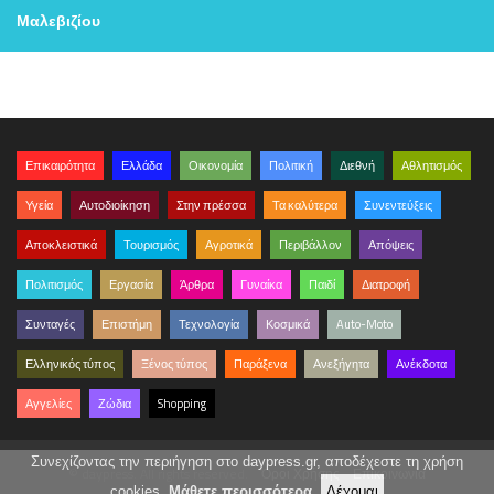
Μαλεβιζίου
Επικαιρότητα
Ελλάδα
Οικονομία
Πολιτική
Διεθνή
Αθλητισμός
Υγεία
Αυτοδιοίκηση
Στην πρέσσα
Τα καλύτερα
Συνεντεύξεις
Αποκλειστικά
Τουρισμός
Αγροτικά
Περιβάλλον
Απόψεις
Πολιτισμός
Εργασία
Άρθρα
Γυναίκα
Παιδί
Διατροφή
Συνταγές
Επιστήμη
Τεχνολογία
Κοσμικά
Auto-Moto
Ελληνικός τύπος
Ξένος τύπος
Παράξενα
Ανεξήγητα
Ανέκδοτα
Αγγελίες
Ζώδια
Shopping
Συνεχίζοντας την περιήγηση στο daypress.gr, αποδέχεστε τη χρήση
© daypress. All rights reserved.
Όροι Χρήσης
Επικοινωνία
cookies.
Μάθετε περισσότερα
.