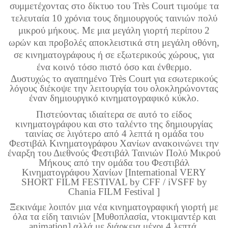
συμμετέχοντας στο δίκτυο του Très Court τιμούμε τα
τελευταία 10 χρόνια τους δημιουργούς ταινιών πολύ
μικρού μήκους. Με μια μεγάλη γιορτή περίπου 2
ωρών και προβολές αποκλειστικά στη μεγάλη οθόνη,
σε κινηματογράφους ή σε εξωτερικούς χώρους, για
ένα κοινό τόσο πιστό όσο και ένθερμο.
Δυστυχώς το αγαπημένο Très Court για εσωτερικούς
λόγους διέκοψε την λειτουργία του ολοκληρώνοντας
έναν δημιουργικό κινηματογραφικό κύκλο.
Πιστεύοντας ιδιαίτερα σε αυτό το είδος
κινηματογράφου και στο ταλέντο της δημιουργίας
ταινίας σε λιγότερο από 4 λεπτά η ομάδα του
Φεστιβάλ Κινηματογράφου Χανίων ανακοινώνει την
έναρξη του Διεθνούς Φεστιβάλ Ταινιών Πολύ Μικρού
Μήκους από την ομάδα του Φεστιβάλ
Κινηματογράφου Χανίων [International VERY
SHORT FILM FESTIVAL by CFF / iVSFF by
Chania FILM Festival ]
Ξεκινάμε λοιπόν μια νέα κινηματογραφική γιορτή με
όλα τα είδη ταινιών [Μυθοπλασία, ντοκιμαντέρ και
animation] αλλά με διάρκεια μέχρι 4 λεπτά.