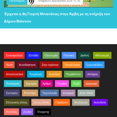
Πολιτισμός
Τετάρτη 05 Αυγούστου 2026 15:34
Έρχεται η 8η Γιορτή Μπανάνας στην Άρβη με τη στήριξη του
Δήμου Βιάννου
Επικαιρότητα
Ελλάδα
Οικονομία
Πολιτική
Διεθνή
Αθλητισμός
Υγεία
Αυτοδιοίκηση
Στην πρέσσα
Τα καλύτερα
Συνεντεύξεις
Αποκλειστικά
Τουρισμός
Αγροτικά
Περιβάλλον
Απόψεις
Πολιτισμός
Εργασία
Άρθρα
Γυναίκα
Παιδί
Διατροφή
Συνταγές
Επιστήμη
Τεχνολογία
Κοσμικά
Auto-Moto
Ελληνικός τύπος
Ξένος τύπος
Παράξενα
Ανεξήγητα
Ανέκδοτα
Αγγελίες
Ζώδια
Shopping