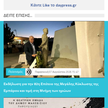
Κάντε Like το daypress.gr
ΔΕΙΤΕ ΕΠΙΣΗΣ...
Πολιτισμός
Παρασκευή 07 Αυγούστου 2026 15:47
Εκδήλωση για την 82η Επέτειο της Μεγάλης Κύκλωσης της
Εμπάρου και τιμή στη Μνήμη των ηρώων