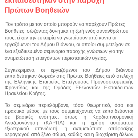
Πρώτων Βοηθειών
Τον τρόπο με τον οποίο μπορούν να παρέχουν Πρώτες 
Βοήθειες, σώζοντας δυνητικά τη ζωή ενός συνανθρώπου 
τους, είχαν την ευκαιρία να γνωρίσουν από κοντά οι 
εργαζόμενοι του Δήμου Βιάννου, οι οποίοι συμμετείχαν σε 
ένα εξειδικευμένο σεμινάριο παροχής γνώσεων για την 
αντιμετώπιση επειγόντων περιστατικών υγείας.
Συγκεκριμένα, οι εργαζόμενοι του Δήμου Βιάννου 
εκπαιδεύτηκαν δωρεάν στις Πρώτες Βοήθειες από στελέχη 
της Ελληνικής Εταιρείας Επείγουσας Προνοσοκομειακής 
Φροντίδας και της Ομάδας Εθελοντών Εκπαιδευτών 
Ηρακλείου Κρήτης.
Το σεμινάριο περιελάμβανε, τόσο θεωρητικό, όσο και 
πρακτικό μέρος, με τους συμμετέχοντες να εκπαιδεύονται 
σε βασικές ενότητες, όπως η Καρδιοπνευμονική 
Αναζωογόνηση (ΚΑΡΠΑ) και η χρήση αυτόματου 
εξωτερικού απινιδωτή, η αντιμετώπιση απόφραξης 
αεραγωγού από ξένο σώμα, καθώς και η διαχείριση άλλων 